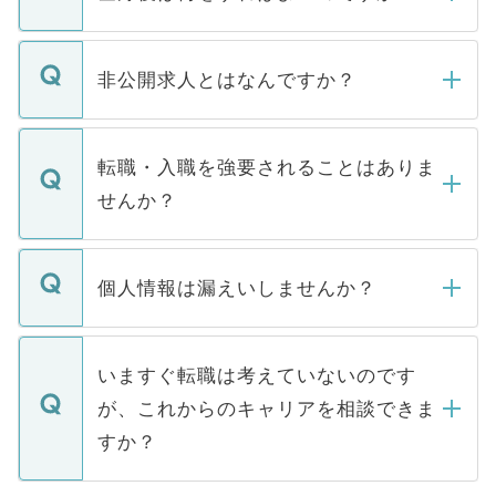
ご登録いただきましたら、弊社担当者がご
登録内容を確認し、その後メールもしくは
非公開求人とはなんですか？
お電話にて次のステップのご案内をいたし
ます。通常、5営業日以内にはご連絡をせて
マイナビDOCTORで取り扱っている求人の
いただきますので、しばらくお待ちくださ
うち約3割は、Webサイトからご覧いただ
転職・入職を強要されることはありま
い。
けない「非公開求人」です。非公開求人は
せんか？
下記の理由によって、一般には公開してい
ません。
転職・入職を強要することは一切ありませ
ん。また、仮に応募先から内定をいただい
個人情報は漏えいしませんか？
■応募殺到を避けるため 人気のある医療機
たとしても、ご本人が納得しない限り、内
関を公にしてしまうと、応募が殺到する場
定を承諾する必要はありません。内定先へ
個人情報が漏えいすることはありませんの
合があります。 選考を効率よく行うため
の辞退の連絡はキャリアパートナーが行い
で、ご安心ください。当サイトからの登録
いますぐ転職は考えていないのです
に、医療機関が求める条件に合った人材の
ますので、ご安心ください。
などで収集したご登録者様の個人情報は、
が、これからのキャリアを相談できま
みを人材紹介会社に依頼するケースが増え
ご本人のキャリアアップおよび転職活動の
ています。
すか？
支援を目的に使用いたします。お預かりし
ているすべての個人データはご本人の許可
お気軽にご相談ください。先生専任のキャ