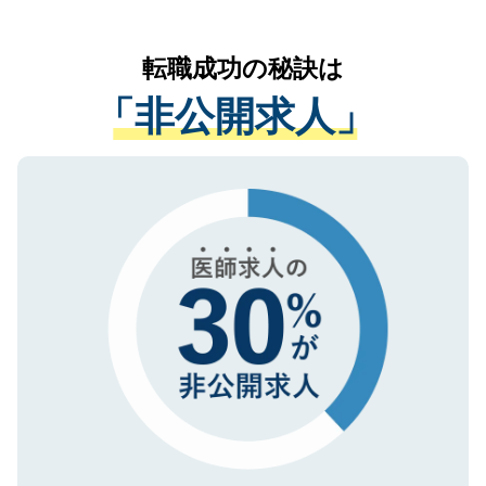
なく、医療機関側に開示したり、第三者に
リアパートナーが将来のご希望などをおう
提供することは一切ありません。また弊社
かがいして、現在の医療機関の状況や紹介
転職成功の秘訣は
は、個人情報の取り扱いについての厳密な
経験をまじえながら、適切なアドバイスを
管理基準を満たした事業者のみに付与され
「非公開求人」
させていただきます。すぐにご転職をされ
る、プライバシーマークを取得済みです。
ない方には、長期的なサポートが可能です
ご登録いただいた個人情報は、SSL（デー
ので、まずはご登録ください。
タ暗号化）によって保護されていますの
で、機密保持に関してもご安心ください。