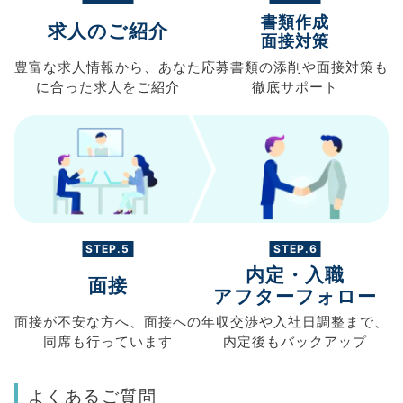
書類作成
求人のご紹介
面接対策
豊富な求人情報から、
あなた
応募書類の
添削や面接対策も
に合った求人を
ご紹介
徹底サポート
STEP.5
STEP.6
内定・入職
面接
アフターフォロー
面接が不安な方へ、
面接への
年収交渉や
入社日調整まで、
同席も
行っています
内定後もバックアップ
よくあるご質問