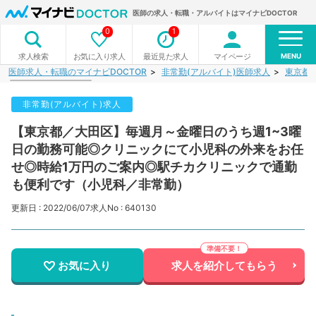
医師の求人・転職・アルバイトはマイナビDOCTOR
0
1
MENU
お気に入り求人
最近見た求人
マイページ
求人検索
医師求人・転職のマイナビDOCTOR
非常勤(アルバイト)医師求人
東京都
非常勤(アルバイト)求人
【東京都／大田区】毎週月～金曜日のうち週1~3曜
日の勤務可能◎クリニックにて小児科の外来をお任
せ◎時給1万円のご案内◎駅チカクリニックで通勤
も便利です（小児科／非常勤）
更新日 : 2022/06/07
求人No : 640130
お気に入り
求人を紹介してもらう