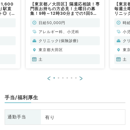
,600
【東京都／大田区】隔週応相談！専
【東京
り駅直
門医お持ちの方必見！土曜日の募
毎週土
ト◎（小
集！9時～12時30分までの1回5万
リニッ
円の小児科外来のお仕事！（小児
常勤）
科、アレルギー科／非常勤）
日給50,000円
時給
アレルギー科、小児科
小
クリニック(保険診療)
ク
東京都大田区
東
土
土
<
>
手当/福利厚生
有り
通勤手当