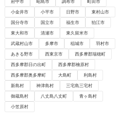
府中市
昭島市
調布市
町田市
小金井市
小平市
日野市
東村山市
国分寺市
国立市
福生市
狛江市
東大和市
清瀬市
東久留米市
武蔵村山市
多摩市
稲城市
羽村市
あきる野市
西東京市
西多摩郡瑞穂町
西多摩郡日の出町
西多摩郡檜原村
西多摩郡奥多摩町
大島町
利島村
新島村
神津島村
三宅島三宅村
御蔵島村
八丈島八丈町
青ヶ島村
小笠原村