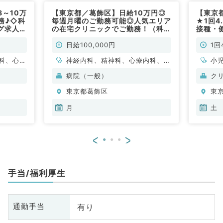
～10万
【東京都／葛飾区】日給10万円◎
【東京
務♪◇科
毎週月曜のご勤務可能◎人気エリア
★1回4
グ求人
の在宅クリニックでご勤務！（科目
接種・
不問／非常勤）
相談可
日給100,000円
1回
科、心療
神経内科、精神科、心療内科、小
小
ウマチ
児科、整形外科、脳神経外科、心
病院（一般）
ク
形成外
臓血管外科、泌尿器科、眼科、耳
東京都葛飾区
東
科、呼吸
鼻咽喉科、一般内科、循環器内
小児外
科、呼吸器内科、消化器内科、内
月
土
産婦人
分泌・代謝内科、腎臓内科、老年
、耳鼻咽
内科、血液内科、外科系全般、一
<
>
線科、リ
般外科、消化器外科、膠原病科
酔科、ペ
析科、緩
手当/福利厚生
環器内
内科、内
科、老年
有り
通勤手当
全般、一
腺外科、