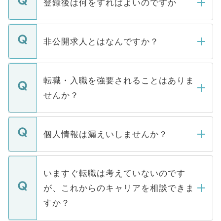
登録後は何をすればよいのですか
ご登録いただきましたら、弊社担当者がご
登録内容を確認し、その後メールもしくは
非公開求人とはなんですか？
お電話にて次のステップのご案内をいたし
ます。通常、5営業日以内にはご連絡をせて
マイナビDOCTORで取り扱っている求人の
いただきますので、しばらくお待ちくださ
うち約3割は、Webサイトからご覧いただ
転職・入職を強要されることはありま
い。
けない「非公開求人」です。非公開求人は
せんか？
下記の理由によって、一般には公開してい
ません。
転職・入職を強要することは一切ありませ
ん。また、仮に応募先から内定をいただい
個人情報は漏えいしませんか？
■応募殺到を避けるため 人気のある医療機
たとしても、ご本人が納得しない限り、内
関を公にしてしまうと、応募が殺到する場
定を承諾する必要はありません。内定先へ
個人情報が漏えいすることはありませんの
合があります。 選考を効率よく行うため
の辞退の連絡はキャリアパートナーが行い
で、ご安心ください。当サイトからの登録
いますぐ転職は考えていないのです
に、医療機関が求める条件に合った人材の
ますので、ご安心ください。
などで収集したご登録者様の個人情報は、
が、これからのキャリアを相談できま
みを人材紹介会社に依頼するケースが増え
ご本人のキャリアアップおよび転職活動の
ています。
すか？
支援を目的に使用いたします。お預かりし
ているすべての個人データはご本人の許可