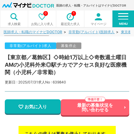
医師の求人・転職・アルバイトはマイナビDOCTOR
0
1
MENU
お気に入り求人
最近見た求人
マイページ
求人検索
医師求人・転職のマイナビDOCTOR
非常勤(アルバイト)医師求人
東京都
非常勤(アルバイト)求人
募集停止
【東京都／葛飾区】◇時給1万以上◇奇数週土曜日
AMの小児科外来◎駅チカでアクセス良好な医療機
関（小児科／非常勤）
更新日 : 2025/07/31
求人No : 639840
最新の募集状況を
お気に入り
問い合わせる
こちらの求人は募集を停止しております。