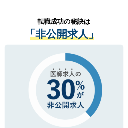
お気軽にご相談ください。先生専任のキャ
なく、医療機関側に開示したり、第三者に
リアパートナーが将来のご希望などをおう
提供することは一切ありません。また弊社
かがいして、現在の医療機関の状況や紹介
転職成功の秘訣は
は、個人情報の取り扱いについての厳密な
経験をまじえながら、適切なアドバイスを
管理基準を満たした事業者のみに付与され
「非公開求人」
させていただきます。すぐにご転職をされ
る、プライバシーマークを取得済みです。
ない方には、長期的なサポートが可能です
ご登録いただいた個人情報は、SSL（デー
ので、まずはご登録ください。
タ暗号化）によって保護されていますの
で、機密保持に関してもご安心ください。