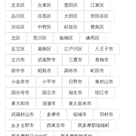
文京区
台東区
墨田区
江東区
品川区
目黒区
大田区
世田谷区
渋谷区
中野区
杉並区
豊島区
北区
荒川区
板橋区
練馬区
足立区
葛飾区
江戸川区
八王子市
立川市
武蔵野市
三鷹市
青梅市
府中市
昭島市
調布市
町田市
小金井市
小平市
日野市
東村山市
国分寺市
国立市
福生市
狛江市
東大和市
清瀬市
東久留米市
武蔵村山市
多摩市
稲城市
羽村市
あきる野市
西東京市
西多摩郡瑞穂町