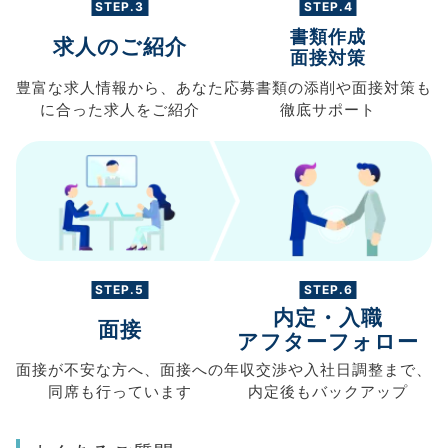
STEP.3
STEP.4
書類作成
求人のご紹介
面接対策
豊富な求人情報から、
あなた
応募書類の
添削や面接対策も
に合った求人を
ご紹介
徹底サポート
STEP.5
STEP.6
内定・入職
面接
アフターフォロー
面接が不安な方へ、
面接への
年収交渉や
入社日調整まで、
同席も
行っています
内定後もバックアップ