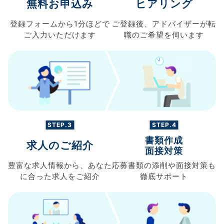
無料お申込み
ヒアリング
登録フォームから
1分ほどで
ご登録後、
アドバイザーが転
ご入力
いただけます
職の
ご希望を伺います
STEP.3
STEP.4
書類作成
求人のご紹介
面接対策
豊富な求人情報から、
あなた
応募書類の
添削や面接対策も
に合った求人を
ご紹介
徹底サポート