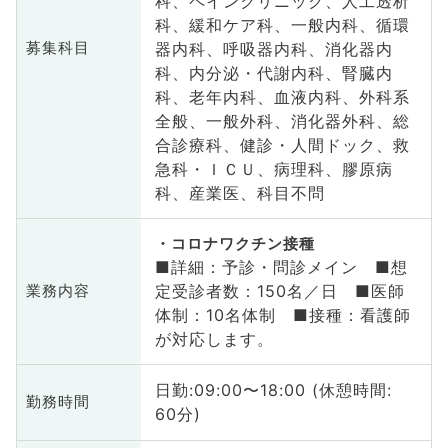
科、ペインクリニック、人工透析
科、緩和ケア科、一般内科、循環
器内科、呼吸器内科、消化器内
募集科目
科、内分泌・代謝内科、腎臓内
科、老年内科、血液内科、外科系
全般、一般外科、消化器外科、総
合診療科、健診・人間ドック、救
急科・ＩＣＵ、病理科、膠原病
科、産業医、科目不問
コロナワクチン接種
■詳細：予診・問診メイン ■想
定受診者数：150名／日 ■医師
業務内容
体制：10名体制 ■接種：看護師
が対応します。
日勤:09:00〜18:00 (休憩時間:
勤務時間
60分)