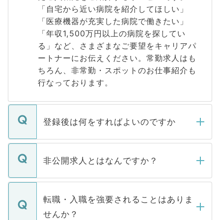
「自宅から近い病院を紹介してほしい」
「医療機器が充実した病院で働きたい」
「年収1,500万円以上の病院を探してい
る」など、さまざまなご要望をキャリアパ
ートナーにお伝えください。常勤求人はも
ちろん、非常勤・スポットのお仕事紹介も
行なっております。
登録後は何をすればよいのですか
ご登録いただきましたら、弊社担当者がご
登録内容を確認し、その後メールもしくは
非公開求人とはなんですか？
お電話にて次のステップのご案内をいたし
ます。通常、5営業日以内にはご連絡をせて
マイナビDOCTORで取り扱っている求人の
いただきますので、しばらくお待ちくださ
うち約3割は、Webサイトからご覧いただ
転職・入職を強要されることはありま
い。
けない「非公開求人」です。非公開求人は
せんか？