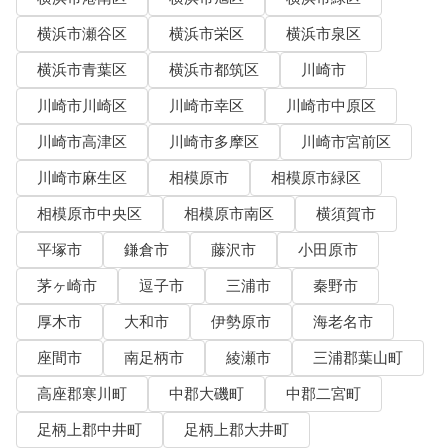
横浜市瀬谷区
横浜市栄区
横浜市泉区
横浜市青葉区
横浜市都筑区
川崎市
川崎市川崎区
川崎市幸区
川崎市中原区
川崎市高津区
川崎市多摩区
川崎市宮前区
川崎市麻生区
相模原市
相模原市緑区
相模原市中央区
相模原市南区
横須賀市
平塚市
鎌倉市
藤沢市
小田原市
茅ヶ崎市
逗子市
三浦市
秦野市
厚木市
大和市
伊勢原市
海老名市
座間市
南足柄市
綾瀬市
三浦郡葉山町
高座郡寒川町
中郡大磯町
中郡二宮町
足柄上郡中井町
足柄上郡大井町