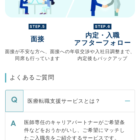
STEP.5
STEP.6
内定・入職
面接
アフターフォロー
面接が不安な方へ、
面接への
年収交渉や
入社日調整まで、
同席も
行っています
内定後もバックアップ
よくあるご質問
医療転職支援サービスとは？
医師専任のキャリアパートナーがご希望条
件などをおうかがいし、ご希望にマッチし
たご入職先をご紹介するサービスです。