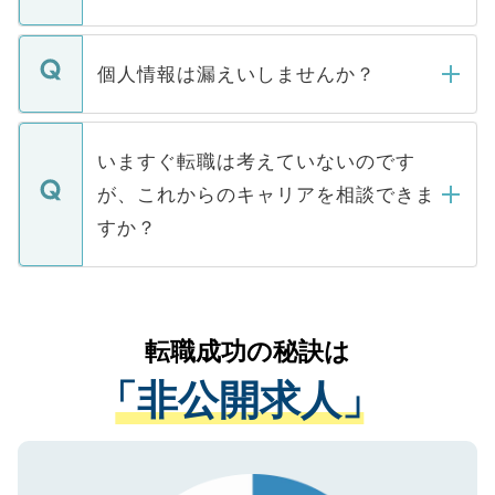
下記の理由によって、一般には公開してい
ません。
転職・入職を強要することは一切ありませ
ん。また、仮に応募先から内定をいただい
個人情報は漏えいしませんか？
■応募殺到を避けるため 人気のある医療機
たとしても、ご本人が納得しない限り、内
関を公にしてしまうと、応募が殺到する場
定を承諾する必要はありません。内定先へ
個人情報が漏えいすることはありませんの
合があります。 選考を効率よく行うため
の辞退の連絡はキャリアパートナーが行い
で、ご安心ください。当サイトからの登録
いますぐ転職は考えていないのです
に、医療機関が求める条件に合った人材の
ますので、ご安心ください。
などで収集したご登録者様の個人情報は、
が、これからのキャリアを相談できま
みを人材紹介会社に依頼するケースが増え
ご本人のキャリアアップおよび転職活動の
ています。
すか？
支援を目的に使用いたします。お預かりし
ているすべての個人データはご本人の許可
お気軽にご相談ください。先生専任のキャ
なく、医療機関側に開示したり、第三者に
リアパートナーが将来のご希望などをおう
提供することは一切ありません。また弊社
かがいして、現在の医療機関の状況や紹介
転職成功の秘訣は
は、個人情報の取り扱いについての厳密な
経験をまじえながら、適切なアドバイスを
管理基準を満たした事業者のみに付与され
「非公開求人」
させていただきます。すぐにご転職をされ
る、プライバシーマークを取得済みです。
ない方には、長期的なサポートが可能です
ご登録いただいた個人情報は、SSL（デー
ので、まずはご登録ください。
タ暗号化）によって保護されていますの
で、機密保持に関してもご安心ください。