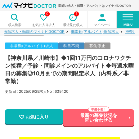
医師の求人・転職・アルバイトはマイナビDOCTOR
0
1
MENU
お気に入り求人
最近見た求人
マイページ
求人検索
医師求人・転職のマイナビDOCTOR
非常勤(アルバイト)医師求人
神奈川
非常勤(アルバイト)求人
科目不問
募集停止
【神奈川県／川崎市】◆1回11万円のコロナワクチ
ン接種／予診・問診メインのアルバイト◆毎週水曜
日の募集◎10月までの期間限定求人（内科系／非
常勤）
更新日 : 2025/09/29
求人No : 639420
最新の募集状況を
お気に入り
問い合わせる