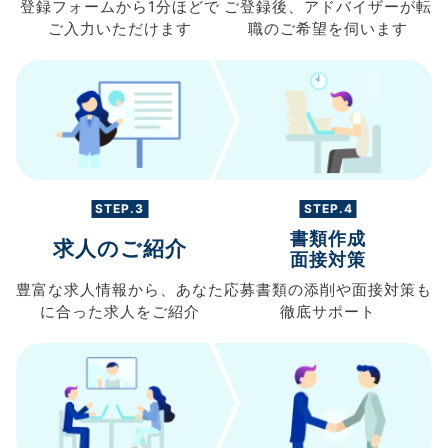
登録フォームから
1分ほどで
ご登録後、
アドバイザーが転
ご入力
いただけます
職の
ご希望を伺います
STEP.3
STEP.4
書類作成
求人のご紹介
面接対策
豊富な求人情報から、
あなた
応募書類の
添削や面接対策も
に合った求人を
ご紹介
徹底サポート