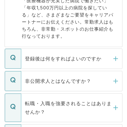
「医療機器が充実した病院で働きたい」
「年収1,500万円以上の病院を探してい
る」など、さまざまなご要望をキャリアパ
ートナーにお伝えください。常勤求人はも
ちろん、非常勤・スポットのお仕事紹介も
行なっております。
登録後は何をすればよいのですか
ご登録いただきましたら、弊社担当者がご
登録内容を確認し、その後メールもしくは
非公開求人とはなんですか？
お電話にて次のステップのご案内をいたし
ます。通常、5営業日以内にはご連絡をせて
マイナビDOCTORで取り扱っている求人の
いただきますので、しばらくお待ちくださ
うち約3割は、Webサイトからご覧いただ
転職・入職を強要されることはありま
い。
けない「非公開求人」です。非公開求人は
せんか？
下記の理由によって、一般には公開してい
ません。
転職・入職を強要することは一切ありませ