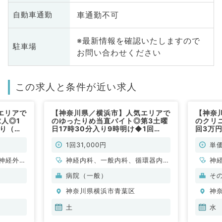
車通勤不可
自動車通勤
※最新情報を確認いたしますので
駐車場
お問い合わせください
この求人と条件が近い求人
エリアで
【神奈川県／横浜市】人気エリアで
【神奈
人◎1
のゆったりめ当直バイト◎第3土曜
のクリ
あり（内
日17時30分入り9時明け◆1回
回3万
31,000円のご勤務（内科系／非常
科系／
勤）
1回31,000円
単価
神経外
神経内科、一般内科、循環器内
神
管外科、
科、呼吸器内科、消化器内科、内
科
病院（一般）
そ
呼吸器内
分泌・代謝内科、腎臓内科、老年
一
神奈川県横浜市青葉区
神
・代謝内
内科、血液内科、膠原病科
科
、血液内
科
土
水
科、消化
科