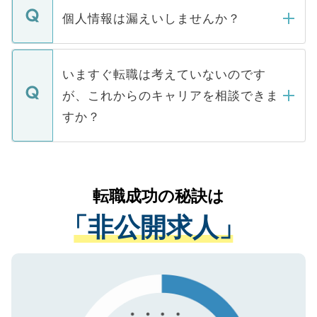
ん。また、仮に応募先から内定をいただい
個人情報は漏えいしませんか？
■応募殺到を避けるため 人気のある医療機
たとしても、ご本人が納得しない限り、内
関を公にしてしまうと、応募が殺到する場
定を承諾する必要はありません。内定先へ
個人情報が漏えいすることはありませんの
合があります。 選考を効率よく行うため
の辞退の連絡はキャリアパートナーが行い
で、ご安心ください。当サイトからの登録
いますぐ転職は考えていないのです
に、医療機関が求める条件に合った人材の
ますので、ご安心ください。
などで収集したご登録者様の個人情報は、
が、これからのキャリアを相談できま
みを人材紹介会社に依頼するケースが増え
ご本人のキャリアアップおよび転職活動の
ています。
すか？
支援を目的に使用いたします。お預かりし
ているすべての個人データはご本人の許可
お気軽にご相談ください。先生専任のキャ
なく、医療機関側に開示したり、第三者に
リアパートナーが将来のご希望などをおう
提供することは一切ありません。また弊社
かがいして、現在の医療機関の状況や紹介
転職成功の秘訣は
は、個人情報の取り扱いについての厳密な
経験をまじえながら、適切なアドバイスを
管理基準を満たした事業者のみに付与され
「非公開求人」
させていただきます。すぐにご転職をされ
る、プライバシーマークを取得済みです。
ない方には、長期的なサポートが可能です
ご登録いただいた個人情報は、SSL（デー
ので、まずはご登録ください。
タ暗号化）によって保護されていますの
で、機密保持に関してもご安心ください。