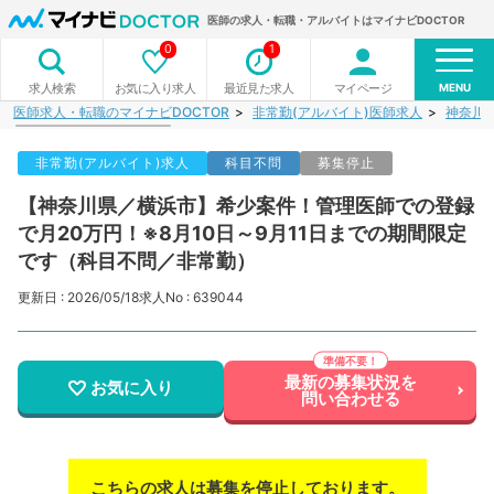
医師の求人・転職・アルバイトはマイナビDOCTOR
0
1
MENU
お気に入り求人
最近見た求人
マイページ
求人検索
医師求人・転職のマイナビDOCTOR
非常勤(アルバイト)医師求人
神奈川
非常勤(アルバイト)求人
科目不問
募集停止
【神奈川県／横浜市】希少案件！管理医師での登録
で月20万円！※8月10日～9月11日までの期間限定
です（科目不問／非常勤）
更新日 : 2026/05/18
求人No : 639044
最新の募集状況を
お気に入り
問い合わせる
こちらの求人は募集を停止しております。