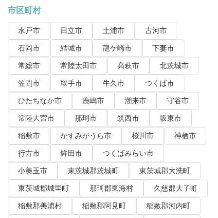
市区町村
水戸市
日立市
土浦市
古河市
石岡市
結城市
龍ケ崎市
下妻市
常総市
常陸太田市
高萩市
北茨城市
笠間市
取手市
牛久市
つくば市
ひたちなか市
鹿嶋市
潮来市
守谷市
常陸大宮市
那珂市
筑西市
坂東市
稲敷市
かすみがうら市
桜川市
神栖市
行方市
鉾田市
つくばみらい市
小美玉市
東茨城郡茨城町
東茨城郡大洗町
東茨城郡城里町
那珂郡東海村
久慈郡大子町
稲敷郡美浦村
稲敷郡阿見町
稲敷郡河内町