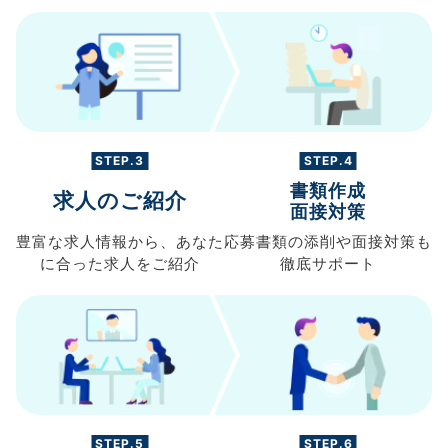
STEP.3
STEP.4
書類作成
求人のご紹介
面接対策
豊富な求人情報から、
あなた
応募書類の
添削や面接対策も
に合った求人を
ご紹介
徹底サポート
STEP.5
STEP.6