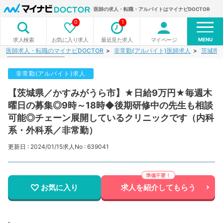
医師の求人・転職・アルバイトはマイナビDOCTOR
0
1
MENU
お気に入り求人
最近見た求人
マイページ
求人検索
医師求人・転職のマイナビDOCTOR
非常勤(アルバイト)医師求人
茨城県
非常勤(アルバイト)求人
【茨城県／かすみがうら市】★日給9万円★毎週木
曜日の募集◎9時～18時◆後期研修中の先生も相談
可能◎チェーン展開しているクリニックです（内科
系・外科系／非常勤）
更新日 : 2024/01/15
求人No : 639041
お気に入り
求人を紹介してもらう