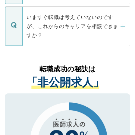
関を公にしてしまうと、応募が殺到する場
定を承諾する必要はありません。内定先へ
個人情報が漏えいすることはありませんの
合があります。 選考を効率よく行うため
の辞退の連絡はキャリアパートナーが行い
で、ご安心ください。当サイトからの登録
いますぐ転職は考えていないのです
に、医療機関が求める条件に合った人材の
ますので、ご安心ください。
などで収集したご登録者様の個人情報は、
が、これからのキャリアを相談できま
みを人材紹介会社に依頼するケースが増え
ご本人のキャリアアップおよび転職活動の
ています。
すか？
支援を目的に使用いたします。お預かりし
ているすべての個人データはご本人の許可
お気軽にご相談ください。先生専任のキャ
なく、医療機関側に開示したり、第三者に
リアパートナーが将来のご希望などをおう
提供することは一切ありません。また弊社
かがいして、現在の医療機関の状況や紹介
転職成功の秘訣は
は、個人情報の取り扱いについての厳密な
経験をまじえながら、適切なアドバイスを
管理基準を満たした事業者のみに付与され
「非公開求人」
させていただきます。すぐにご転職をされ
る、プライバシーマークを取得済みです。
ない方には、長期的なサポートが可能です
ご登録いただいた個人情報は、SSL（デー
ので、まずはご登録ください。
タ暗号化）によって保護されていますの
で、機密保持に関してもご安心ください。