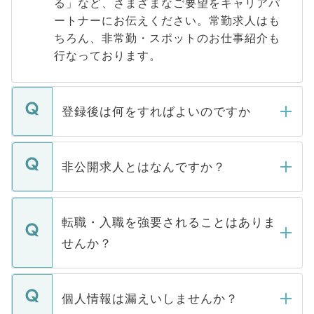
る」など、さまざまなご要望をキャリアパ
ートナーにお伝えください。常勤求人はも
ちろん、非常勤・スポットのお仕事紹介も
行なっております。
登録後は何をすればよいのですか
ご登録いただきましたら、弊社担当者がご
登録内容を確認し、その後メールもしくは
非公開求人とはなんですか？
お電話にて次のステップのご案内をいたし
ます。通常、5営業日以内にはご連絡をせて
マイナビDOCTORで取り扱っている求人の
いただきますので、しばらくお待ちくださ
うち約3割は、Webサイトからご覧いただ
転職・入職を強要されることはありま
い。
けない「非公開求人」です。非公開求人は
せんか？
下記の理由によって、一般には公開してい
ません。
転職・入職を強要することは一切ありませ
ん。また、仮に応募先から内定をいただい
個人情報は漏えいしませんか？
■応募殺到を避けるため 人気のある医療機
たとしても、ご本人が納得しない限り、内