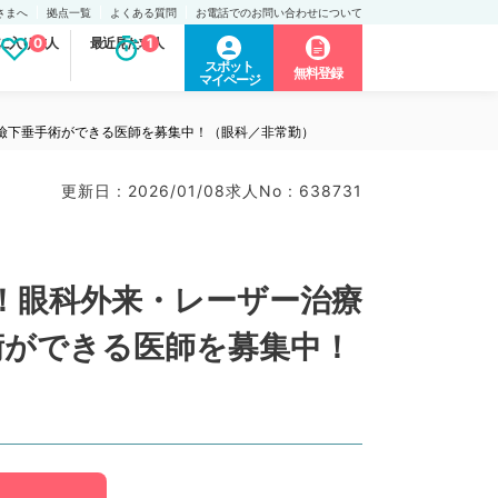
さまへ
拠点一覧
よくある質問
お電話でのお問い合わせについて
に入り求人
0
最近見た求人
1
スポット
無料登録
マイページ
瞼下垂手術ができる医師を募集中！（眼科／非常勤）
更新日 : 2026/01/08
求人No : 638731
！眼科外来・レーザー治療
術ができる医師を募集中！