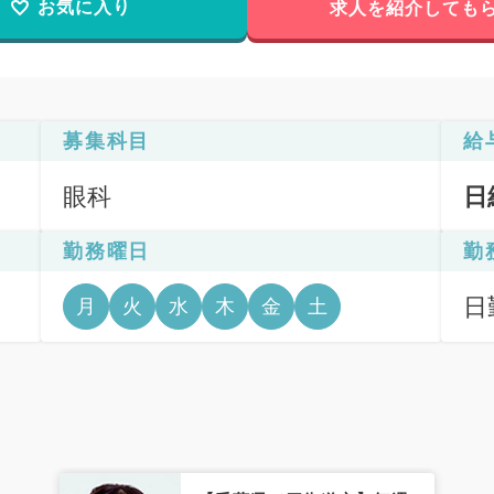
お気に入り
求人を紹介しても
募集科目
給
眼科
日
勤務曜日
勤
日
月
火
水
木
金
土
9