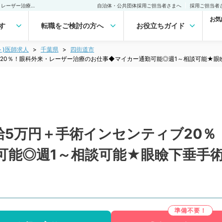
【千葉県／四街道市】日給5万円＋手術インセンティブ20％！眼科外来・レーザー治療のお仕事◆マイカー通勤可能◎週1～相談可能★眼瞼下垂手術ができる医師を募集中！（眼科／非常勤）非常勤(アルバイト)の求人｜医師の求人・転職・アルバイトは【マイナビDOCTOR】
自治体・公共団体採用ご担当者さまへ
採用ご担当者
お気
す
転職をご検討の方へ
お役立ちガイド
ト)医師求人
千葉県
四街道市
20％！眼科外来・レーザー治療のお仕事◆マイカー通勤可能◎週1～相談可能★眼
給5万円＋手術インセンティブ20％
可能◎週1～相談可能★眼瞼下垂手