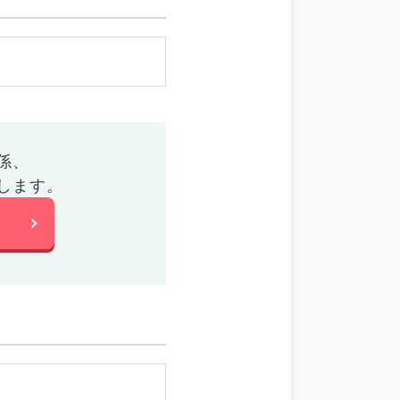
係、
します。