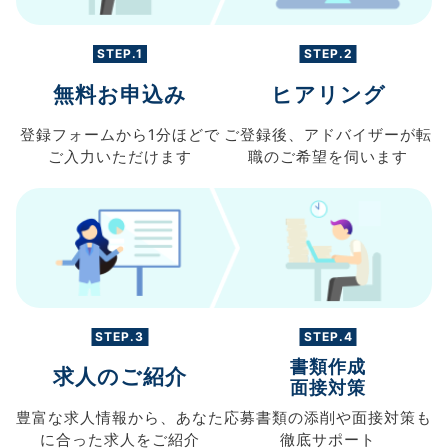
STEP.1
STEP.2
無料お申込み
ヒアリング
登録フォームから
1分ほどで
ご登録後、
アドバイザーが転
ご入力
いただけます
職の
ご希望を伺います
STEP.3
STEP.4
書類作成
求人のご紹介
面接対策
豊富な求人情報から、
あなた
応募書類の
添削や面接対策も
に合った求人を
ご紹介
徹底サポート