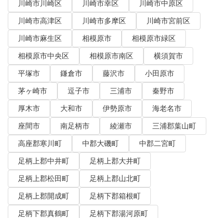
川崎市川崎区
川崎市幸区
川崎市中原区
川崎市高津区
川崎市多摩区
川崎市宮前区
川崎市麻生区
相模原市
相模原市緑区
相模原市中央区
相模原市南区
横須賀市
平塚市
鎌倉市
藤沢市
小田原市
茅ヶ崎市
逗子市
三浦市
秦野市
厚木市
大和市
伊勢原市
海老名市
座間市
南足柄市
綾瀬市
三浦郡葉山町
高座郡寒川町
中郡大磯町
中郡二宮町
足柄上郡中井町
足柄上郡大井町
足柄上郡松田町
足柄上郡山北町
足柄上郡開成町
足柄下郡箱根町
足柄下郡真鶴町
足柄下郡湯河原町