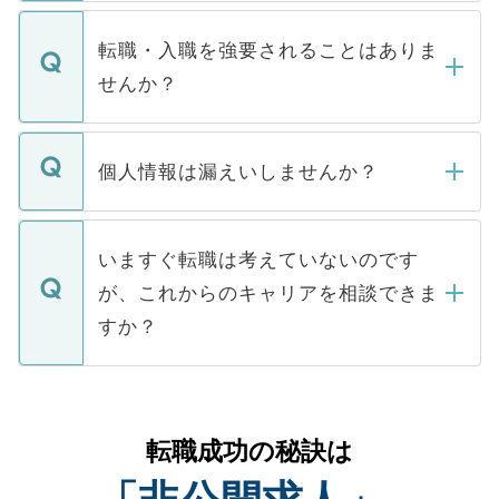
ます。通常、5営業日以内にはご連絡をせて
マイナビDOCTORで取り扱っている求人の
いただきますので、しばらくお待ちくださ
うち約3割は、Webサイトからご覧いただ
転職・入職を強要されることはありま
い。
けない「非公開求人」です。非公開求人は
せんか？
下記の理由によって、一般には公開してい
ません。
転職・入職を強要することは一切ありませ
ん。また、仮に応募先から内定をいただい
個人情報は漏えいしませんか？
■応募殺到を避けるため 人気のある医療機
たとしても、ご本人が納得しない限り、内
関を公にしてしまうと、応募が殺到する場
定を承諾する必要はありません。内定先へ
個人情報が漏えいすることはありませんの
合があります。 選考を効率よく行うため
の辞退の連絡はキャリアパートナーが行い
で、ご安心ください。当サイトからの登録
いますぐ転職は考えていないのです
に、医療機関が求める条件に合った人材の
ますので、ご安心ください。
などで収集したご登録者様の個人情報は、
が、これからのキャリアを相談できま
みを人材紹介会社に依頼するケースが増え
ご本人のキャリアアップおよび転職活動の
ています。
すか？
支援を目的に使用いたします。お預かりし
ているすべての個人データはご本人の許可
お気軽にご相談ください。先生専任のキャ
なく、医療機関側に開示したり、第三者に
リアパートナーが将来のご希望などをおう
提供することは一切ありません。また弊社
かがいして、現在の医療機関の状況や紹介
転職成功の秘訣は
は、個人情報の取り扱いについての厳密な
経験をまじえながら、適切なアドバイスを
管理基準を満たした事業者のみに付与され
させていただきます。すぐにご転職をされ