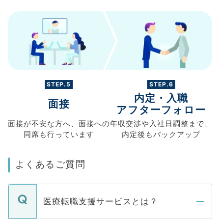
STEP.5
STEP.6
内定・入職
面接
アフターフォロー
面接が不安な方へ、
面接への
年収交渉や
入社日調整まで、
同席も
行っています
内定後もバックアップ
よくあるご質問
医療転職支援サービスとは？