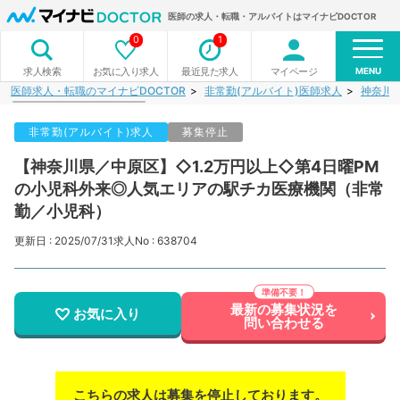
医師の求人・転職・アルバイトはマイナビDOCTOR
0
1
MENU
お気に入り求人
最近見た求人
マイページ
求人検索
医師求人・転職のマイナビDOCTOR
非常勤(アルバイト)医師求人
神奈川
非常勤(アルバイト)求人
募集停止
【神奈川県／中原区】◇1.2万円以上◇第4日曜PM
の小児科外来◎人気エリアの駅チカ医療機関（非常
勤／小児科）
更新日 : 2025/07/31
求人No : 638704
最新の募集状況を
お気に入り
問い合わせる
こちらの求人は募集を停止しております。