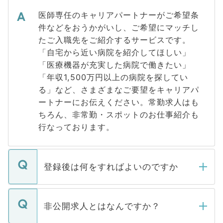
医師専任のキャリアパートナーがご希望条
件などをおうかがいし、ご希望にマッチし
たご入職先をご紹介するサービスです。
「自宅から近い病院を紹介してほしい」
「医療機器が充実した病院で働きたい」
「年収1,500万円以上の病院を探してい
る」など、さまざまなご要望をキャリアパ
ートナーにお伝えください。常勤求人はも
ちろん、非常勤・スポットのお仕事紹介も
行なっております。
登録後は何をすればよいのですか
ご登録いただきましたら、弊社担当者がご
登録内容を確認し、その後メールもしくは
非公開求人とはなんですか？
お電話にて次のステップのご案内をいたし