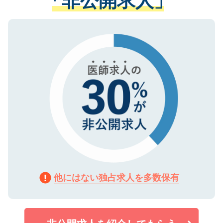
「非公開求人」
る、プライバシーマークを取得済みです。
ない方には、長期的なサポートが可能です
ご登録いただいた個人情報は、SSL（デー
ので、まずはご登録ください。
タ暗号化）によって保護されていますの
で、機密保持に関してもご安心ください。
他にはない独占求人を多数保有