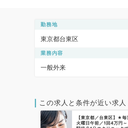
勤務地
東京都台東区
業務内容
一般外来
この求人と条件が近い求人
台東区】駅チカ
【東京都／台東区】★毎
気エリアで毎
火曜日午前／1回4万円～