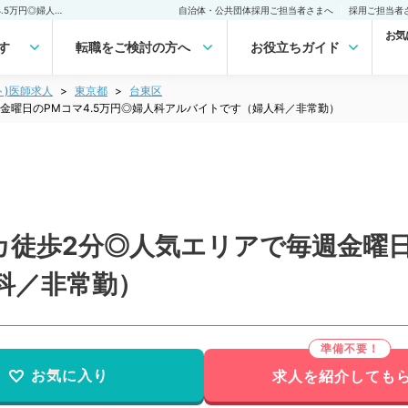
【東京都／台東区】駅チカ徒歩2分◎人気エリアで毎週金曜日のPMコマ4.5万円◎婦人科アルバイトです（婦人科／非常勤）非常勤(アルバイト)の求人｜医師の求人・転職・アルバイトは【マイナビDOCTOR】
自治体・公共団体採用ご担当者さまへ
採用ご担当者
お気
す
転職をご検討の方へ
お役立ちガイド
ト)医師求人
東京都
台東区
金曜日のPMコマ4.5万円◎婦人科アルバイトです（婦人科／非常勤）
徒歩2分◎人気エリアで毎週金曜日
科／非常勤）
お気に入り
求人を紹介しても