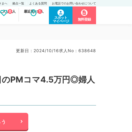
さまへ
拠点一覧
よくある質問
お電話でのお問い合わせについて
に入り求人
0
最近見た求人
1
スポット
無料登録
マイページ
更新日 : 2024/10/16
求人No : 638648
のPMコマ4.5万円◎婦人
らう