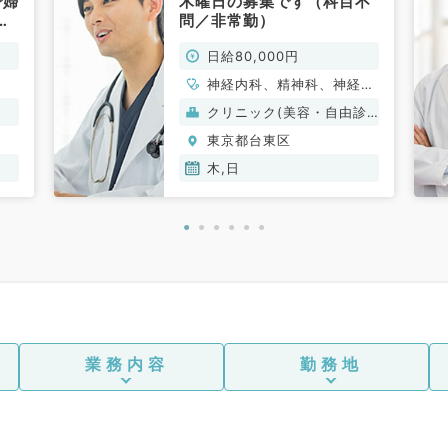
で婦
木曜日の募集です（科目不
問／非常勤）
日給80,000円
神経内科、精神科、神経
科、心療内科、小児科、整
クリニック(美容・自由診
形外科、形成外科、美容外
療）
東京都台東区
科、脳神経外科、呼吸器外
科、心臓血管外科、皮膚
木,日
科、泌尿器科、産婦人科、
産科、婦人科、眼科、耳鼻
咽喉科、放射線科、麻酔
科、一般内科、循環器内
科、呼吸器内科、消化器内
科、内分泌・代謝内科、腎
臓内科、老年内科、血液内
科、外科系全般、一般外
科、消化器外科、乳腺外
業務内容
勤務地
科、美容皮膚科、膠原病
科、大腸・肛門外科、科目
不問