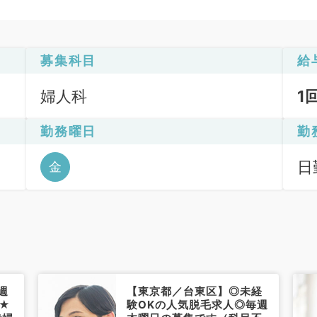
募集科目
給
婦人科
1
勤務曜日
勤
日
金
週
【東京都／台東区】◎未経
★
験OKの人気脱毛求人◎毎週