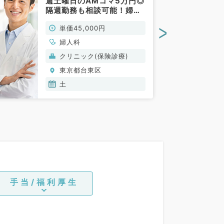
週土曜日のAMコマ5万円◎
隔週勤務も相談可能！婦人
科アルバイトです（婦人科
>
単価45,000円
／非常勤）
婦人科
クリニック(保険診療)
東京都台東区
土
手当/福利厚生