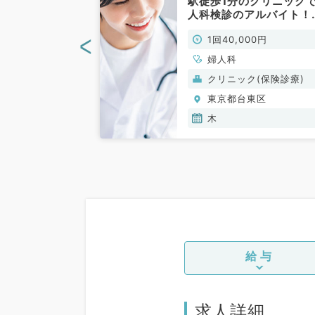
曜、金曜日の
駅徒歩1分のクリニック
ルバイトです
人科検診のアルバイト！
非常勤）
（婦人科／非常勤）
<
00円
1回40,000円
婦人科
(保険診療)
クリニック(保険診療)
東区
東京都台東区
木
給与
求人詳細