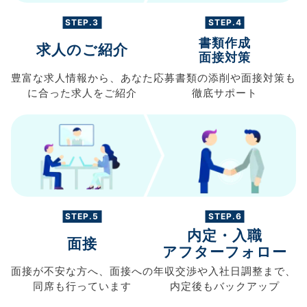
STEP.3
STEP.4
書類作成
求人のご紹介
面接対策
豊富な求人情報から、
あなた
応募書類の
添削や面接対策も
に合った求人を
ご紹介
徹底サポート
STEP.5
STEP.6
内定・入職
面接
アフターフォロー
面接が不安な方へ、
面接への
年収交渉や
入社日調整まで、
同席も
行っています
内定後もバックアップ