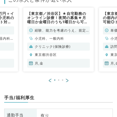
万円＋イ
【東京都／渋谷区】★自宅勤務の
【東京
小児科の
オンライン診療！夜間の募集★月
の都内
ート対応
曜日か金曜日のうち1曜日から可
可能◎
の週1回
能！19時～24時のご勤務◎内科・
曜・日
案内可能
小児科のオンライン診察をお願いい
～若手
経験、能力を考慮のうえ、規定に
単価
非常勤）
たします。（内科系・小児科／非常
（内科
より決定
器内科、
勤）
小児科、一般内科
小
呼
クリニック(保険診療)
訪
東京都渋谷区
東
月,金
月,
<
>
手当/福利厚生
有り
通勤手当