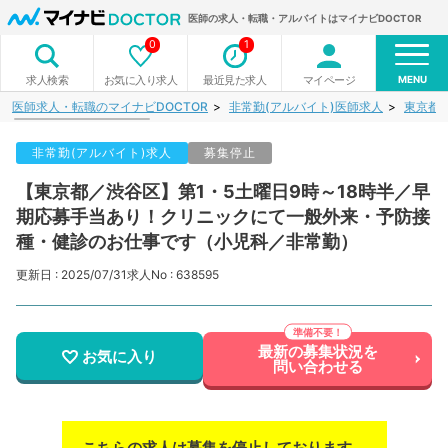
医師の求人・転職・アルバイトはマイナビDOCTOR
0
1
MENU
お気に入り求人
最近見た求人
マイページ
求人検索
医師求人・転職のマイナビDOCTOR
非常勤(アルバイト)医師求人
東京都
非常勤(アルバイト)求人
募集停止
【東京都／渋谷区】第1・5土曜日9時～18時半／早
期応募手当あり！クリニックにて一般外来・予防接
種・健診のお仕事です（小児科／非常勤）
更新日 : 2025/07/31
求人No : 638595
最新の募集状況を
お気に入り
問い合わせる
こちらの求人は募集を停止しております。