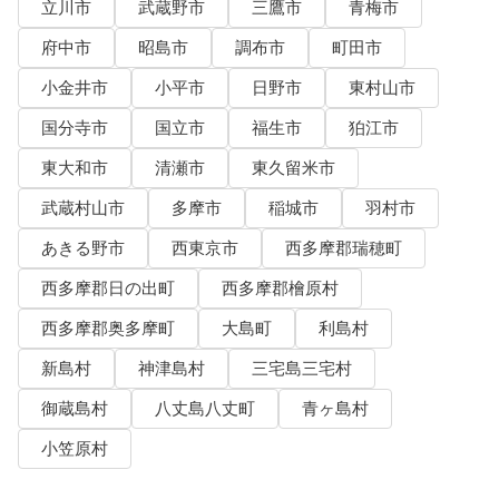
立川市
武蔵野市
三鷹市
青梅市
府中市
昭島市
調布市
町田市
小金井市
小平市
日野市
東村山市
国分寺市
国立市
福生市
狛江市
東大和市
清瀬市
東久留米市
武蔵村山市
多摩市
稲城市
羽村市
あきる野市
西東京市
西多摩郡瑞穂町
西多摩郡日の出町
西多摩郡檜原村
西多摩郡奥多摩町
大島町
利島村
新島村
神津島村
三宅島三宅村
御蔵島村
八丈島八丈町
青ヶ島村
小笠原村