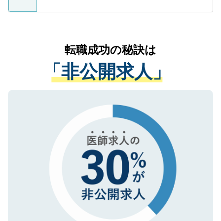
ているすべての個人データはご本人の許可
お気軽にご相談ください。先生専任のキャ
なく、医療機関側に開示したり、第三者に
リアパートナーが将来のご希望などをおう
提供することは一切ありません。また弊社
かがいして、現在の医療機関の状況や紹介
転職成功の秘訣は
は、個人情報の取り扱いについての厳密な
経験をまじえながら、適切なアドバイスを
管理基準を満たした事業者のみに付与され
「非公開求人」
させていただきます。すぐにご転職をされ
る、プライバシーマークを取得済みです。
ない方には、長期的なサポートが可能です
ご登録いただいた個人情報は、SSL（デー
ので、まずはご登録ください。
タ暗号化）によって保護されていますの
で、機密保持に関してもご安心ください。