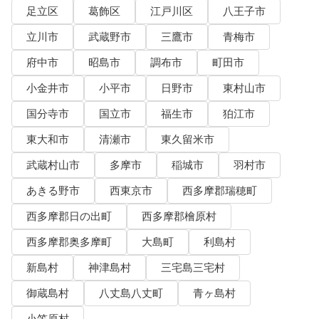
足立区
葛飾区
江戸川区
八王子市
立川市
武蔵野市
三鷹市
青梅市
府中市
昭島市
調布市
町田市
小金井市
小平市
日野市
東村山市
国分寺市
国立市
福生市
狛江市
東大和市
清瀬市
東久留米市
武蔵村山市
多摩市
稲城市
羽村市
あきる野市
西東京市
西多摩郡瑞穂町
西多摩郡日の出町
西多摩郡檜原村
西多摩郡奥多摩町
大島町
利島村
新島村
神津島村
三宅島三宅村
御蔵島村
八丈島八丈町
青ヶ島村