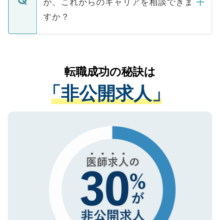
が、これからのキャリアを相談できま
みを人材紹介会社に依頼するケースが増え
ご本人のキャリアアップおよび転職活動の
ています。
すか？
支援を目的に使用いたします。お預かりし
ているすべての個人データはご本人の許可
お気軽にご相談ください。先生専任のキャ
なく、医療機関側に開示したり、第三者に
リアパートナーが将来のご希望などをおう
提供することは一切ありません。また弊社
かがいして、現在の医療機関の状況や紹介
転職成功の秘訣は
は、個人情報の取り扱いについての厳密な
経験をまじえながら、適切なアドバイスを
管理基準を満たした事業者のみに付与され
「非公開求人」
させていただきます。すぐにご転職をされ
る、プライバシーマークを取得済みです。
ない方には、長期的なサポートが可能です
ご登録いただいた個人情報は、SSL（デー
ので、まずはご登録ください。
タ暗号化）によって保護されていますの
で、機密保持に関してもご安心ください。