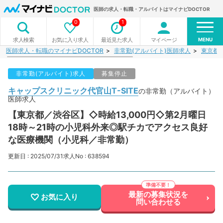
医師の求人・転職・アルバイトはマイナビDOCTOR
0
1
MENU
お気に入り求人
最近見た求人
マイページ
求人検索
医師求人・転職のマイナビDOCTOR
非常勤(アルバイト)医師求人
東京都
非常勤(アルバイト)求人
募集停止
キャップスクリニック代官山T-SITE
の非常勤（アルバイト）
医師求人
【東京都／渋谷区】◇時給13,000円◇第2月曜日
18時～21時の小児科外来◎駅チカでアクセス良好
な医療機関（小児科／非常勤）
更新日 : 2025/07/31
求人No : 638594
最新の募集状況を
お気に入り
問い合わせる