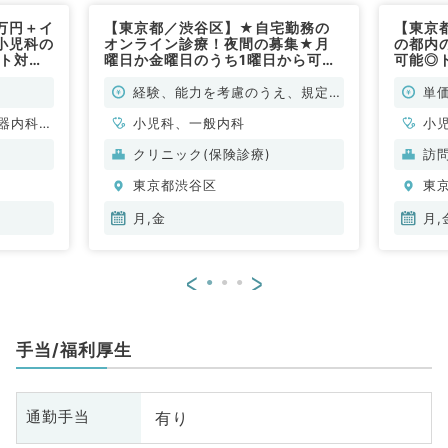
万円＋イ
【東京都／渋谷区】★自宅勤務の
【東京
小児科の
オンライン診療！夜間の募集★月
の都内
ート対応
曜日か金曜日のうち1曜日から可
可能◎
の週1回
能！19時～24時のご勤務◎内科・
曜・日
案内可能
小児科のオンライン診察をお願いい
～若手
経験、能力を考慮のうえ、規定に
単価
非常勤）
たします。（内科系・小児科／非常
（内科
より決定
器内科、
勤）
小児科、一般内科
小
呼
クリニック(保険診療)
訪
東京都渋谷区
東
月,金
月,
<
>
手当/福利厚生
有り
通勤手当