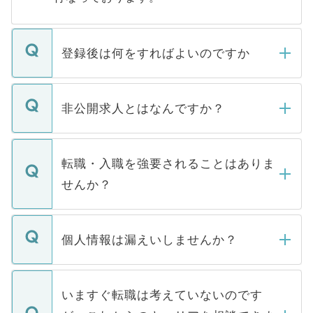
登録後は何をすればよいのですか
ご登録いただきましたら、弊社担当者がご
登録内容を確認し、その後メールもしくは
非公開求人とはなんですか？
お電話にて次のステップのご案内をいたし
ます。通常、5営業日以内にはご連絡をせて
マイナビDOCTORで取り扱っている求人の
いただきますので、しばらくお待ちくださ
うち約3割は、Webサイトからご覧いただ
転職・入職を強要されることはありま
い。
けない「非公開求人」です。非公開求人は
せんか？
下記の理由によって、一般には公開してい
ません。
転職・入職を強要することは一切ありませ
ん。また、仮に応募先から内定をいただい
個人情報は漏えいしませんか？
■応募殺到を避けるため 人気のある医療機
たとしても、ご本人が納得しない限り、内
関を公にしてしまうと、応募が殺到する場
定を承諾する必要はありません。内定先へ
個人情報が漏えいすることはありませんの
合があります。 選考を効率よく行うため
の辞退の連絡はキャリアパートナーが行い
で、ご安心ください。当サイトからの登録
いますぐ転職は考えていないのです
に、医療機関が求める条件に合った人材の
ますので、ご安心ください。
などで収集したご登録者様の個人情報は、