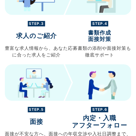
STEP.3
STEP.4
書類作成
求人のご紹介
面接対策
豊富な求人情報から、
あなた
応募書類の
添削や面接対策も
に合った求人を
ご紹介
徹底サポート
STEP.5
STEP.6
内定・入職
面接
アフターフォロー
面接が不安な方へ、
面接への
年収交渉や
入社日調整まで、