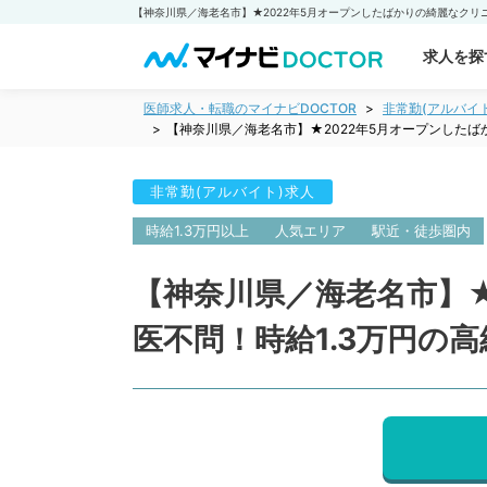
求人を探
医師求人・転職のマイナビDOCTOR
非常勤(アルバイ
【神奈川県／海老名市】★2022年5月オープンした
非常勤(アルバイト)求人
時給1.3万円以上
人気エリア
駅近・徒歩圏内
【神奈川県／海老名市】
医不問！時給1.3万円の