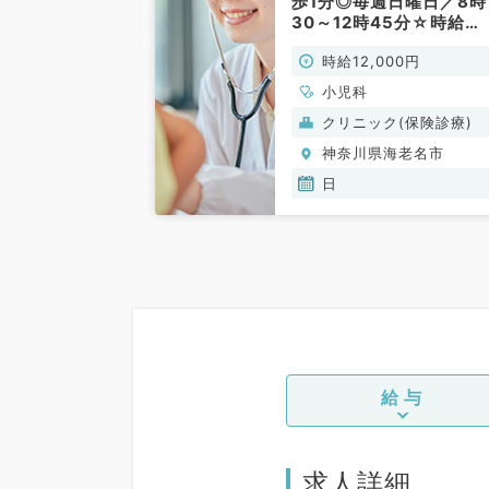
歩1分◎毎週日曜日／8時
30～12時45分☆時給
12,000円／一般外来の
時給12,000円
仕事です（小児科／非常
勤）
小児科
クリニック(保険診療)
神奈川県海老名市
日
給与
求人詳細