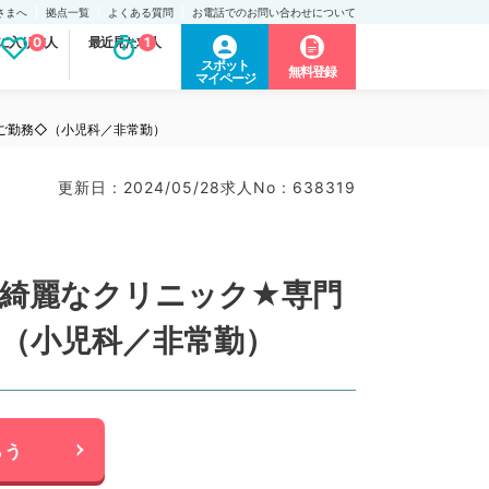
さまへ
拠点一覧
よくある質問
お電話でのお問い合わせについて
に入り求人
0
最近見た求人
1
スポット
無料登録
マイページ
のご勤務◇（小児科／非常勤）
更新日 : 2024/05/28
求人No : 638319
の綺麗なクリニック★専門
◇（小児科／非常勤）
らう