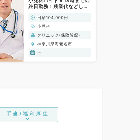
小児科バイト★18時までの
終日勤務！残業代などしっ
かり支給される安定した勤
日給104,000円
務先です（小児科／非常
勤）
小児科
クリニック(保険診療)
神奈川県海老名市
土
手当/福利厚生