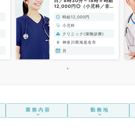
日／8時30分～18時☆時給
12,000円◎（小児科／非
お
常勤）
時給12,000円
小児科
クリニック(保険診療)
神奈川県海老名市
月
業務内容
勤務地