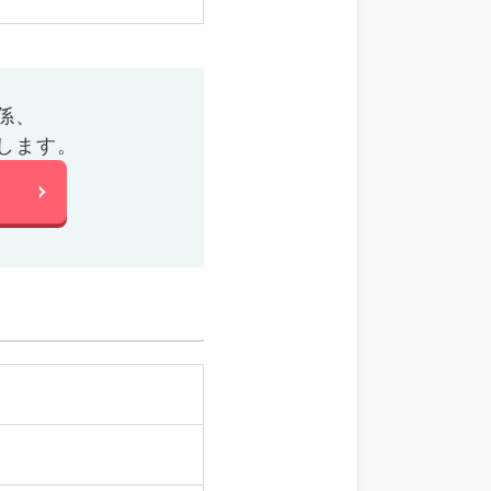
係、
します。