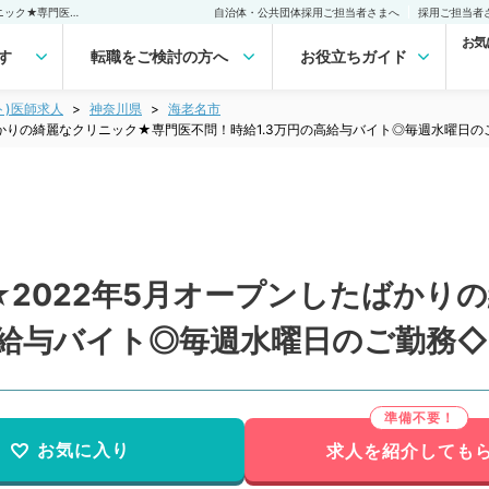
【神奈川県／海老名市】★2022年5月オープンしたばかりの綺麗なクリニック★専門医不問！時給1.3万円の高給与バイト◎毎週水曜日のご勤務◇（小児科／非常勤）非常勤(アルバイト)の求人｜医師の求人・転職・アルバイトは【マイナビDOCTOR】
自治体・公共団体採用ご担当者さまへ
採用ご担当者
お気
す
転職をご検討の方へ
お役立ちガイド
ト)医師求人
神奈川県
海老名市
ばかりの綺麗なクリニック★専門医不問！時給1.3万円の高給与バイト◎毎週水曜日
★2022年5月オープンしたばかり
高給与バイト◎毎週水曜日のご勤務
お気に入り
求人を紹介しても