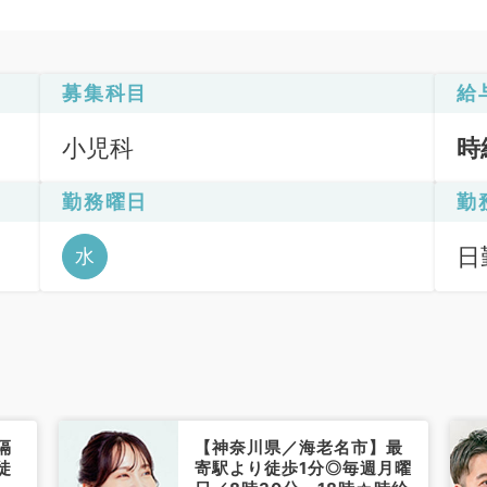
募集科目
給
小児科
時
勤務曜日
勤
日
水
6
隔
【神奈川県／海老名市】最
徒
寄駅より徒歩1分◎毎週月曜