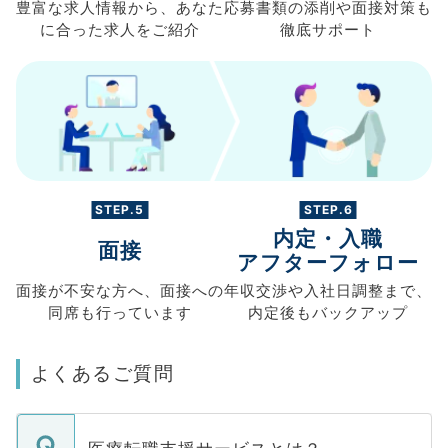
豊富な求人情報から、
あなた
応募書類の
添削や面接対策も
に合った求人を
ご紹介
徹底サポート
STEP.5
STEP.6
内定・入職
面接
アフターフォロー
面接が不安な方へ、
面接への
年収交渉や
入社日調整まで、
同席も
行っています
内定後もバックアップ
よくあるご質問