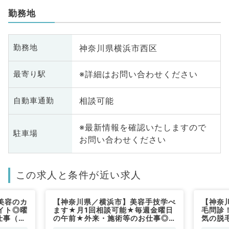
勤務地
神奈川県横浜市西区
勤務地
※詳細はお問い合わせください
最寄り駅
相談可能
自動車通勤
※最新情報を確認いたしますので
駐車場
お問い合わせください
この求人と条件が近い求人
美容のカ
【神奈川県／横浜市】美容手技学べ
【神奈
イト◎曜
ます★月1回相談可能★毎週金曜日
毛問診
仕事（形
の午前★外来・施術等のお仕事◎
気の脱
科／非常
時給1.4万◎皮膚科の保険診療経験
のある