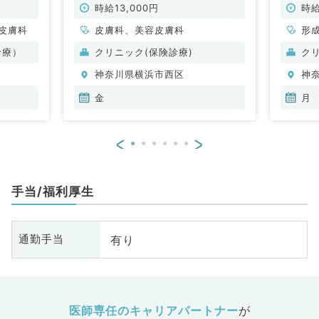
がある方を募集！（皮膚科・美容皮
非常勤
時給13,000円
時給
膚科／非常勤）
皮膚科
皮膚科、美容皮膚科
形
般
診療）
クリニック(保険診療)
ク
美
神奈川県横浜市西区
神
金
月
<
>
手当/福利厚生
有り
通勤手当
医師専任のキャリアパートナー
が