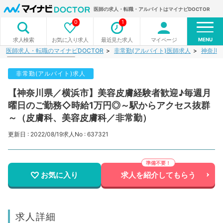
医師の求人・転職・アルバイトはマイナビDOCTOR
0
1
MENU
お気に入り求人
最近見た求人
マイページ
求人検索
医師求人・転職のマイナビDOCTOR
非常勤(アルバイト)医師求人
神奈川
非常勤(アルバイト)求人
【神奈川県／横浜市】美容皮膚経験者歓迎♪毎週月
曜日のご勤務◇時給1万円◎～駅からアクセス抜群
～（皮膚科、美容皮膚科／非常勤）
更新日 : 2022/08/19
求人No : 637321
お気に入り
求人を紹介してもらう
求人詳細