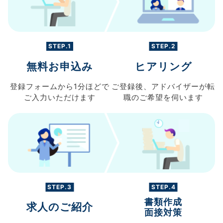
STEP.1
STEP.2
無料お申込み
ヒアリング
登録フォームから
1分ほどで
ご登録後、
アドバイザーが転
ご入力
いただけます
職の
ご希望を伺います
STEP.3
STEP.4
書類作成
求人のご紹介
面接対策