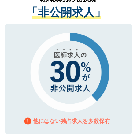
経験をまじえながら、適切なアドバイスを
管理基準を満たした事業者のみに付与され
「非公開求人」
させていただきます。すぐにご転職をされ
る、プライバシーマークを取得済みです。
ない方には、長期的なサポートが可能です
ご登録いただいた個人情報は、SSL（デー
ので、まずはご登録ください。
タ暗号化）によって保護されていますの
で、機密保持に関してもご安心ください。
他にはない独占求人を多数保有