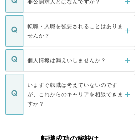
非公開求人とはなんですか？
お電話にて次のステップのご案内をいたし
ます。通常、5営業日以内にはご連絡をせて
マイナビDOCTORで取り扱っている求人の
いただきますので、しばらくお待ちくださ
うち約3割は、Webサイトからご覧いただ
転職・入職を強要されることはありま
い。
けない「非公開求人」です。非公開求人は
せんか？
下記の理由によって、一般には公開してい
ません。
転職・入職を強要することは一切ありませ
ん。また、仮に応募先から内定をいただい
個人情報は漏えいしませんか？
■応募殺到を避けるため 人気のある医療機
たとしても、ご本人が納得しない限り、内
関を公にしてしまうと、応募が殺到する場
定を承諾する必要はありません。内定先へ
個人情報が漏えいすることはありませんの
合があります。 選考を効率よく行うため
の辞退の連絡はキャリアパートナーが行い
で、ご安心ください。当サイトからの登録
いますぐ転職は考えていないのです
に、医療機関が求める条件に合った人材の
ますので、ご安心ください。
などで収集したご登録者様の個人情報は、
が、これからのキャリアを相談できま
みを人材紹介会社に依頼するケースが増え
ご本人のキャリアアップおよび転職活動の
ています。
すか？
支援を目的に使用いたします。お預かりし
ているすべての個人データはご本人の許可
お気軽にご相談ください。先生専任のキャ
なく、医療機関側に開示したり、第三者に
リアパートナーが将来のご希望などをおう
提供することは一切ありません。また弊社
かがいして、現在の医療機関の状況や紹介
転職成功の秘訣は
は、個人情報の取り扱いについての厳密な