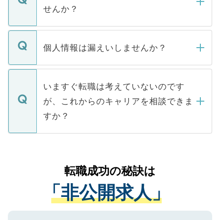
い。
けない「非公開求人」です。非公開求人は
せんか？
下記の理由によって、一般には公開してい
ません。
転職・入職を強要することは一切ありませ
ん。また、仮に応募先から内定をいただい
個人情報は漏えいしませんか？
■応募殺到を避けるため 人気のある医療機
たとしても、ご本人が納得しない限り、内
関を公にしてしまうと、応募が殺到する場
定を承諾する必要はありません。内定先へ
個人情報が漏えいすることはありませんの
合があります。 選考を効率よく行うため
の辞退の連絡はキャリアパートナーが行い
で、ご安心ください。当サイトからの登録
いますぐ転職は考えていないのです
に、医療機関が求める条件に合った人材の
ますので、ご安心ください。
などで収集したご登録者様の個人情報は、
が、これからのキャリアを相談できま
みを人材紹介会社に依頼するケースが増え
ご本人のキャリアアップおよび転職活動の
ています。
すか？
支援を目的に使用いたします。お預かりし
ているすべての個人データはご本人の許可
お気軽にご相談ください。先生専任のキャ
なく、医療機関側に開示したり、第三者に
リアパートナーが将来のご希望などをおう
提供することは一切ありません。また弊社
かがいして、現在の医療機関の状況や紹介
転職成功の秘訣は
は、個人情報の取り扱いについての厳密な
経験をまじえながら、適切なアドバイスを
管理基準を満たした事業者のみに付与され
「非公開求人」
させていただきます。すぐにご転職をされ
る、プライバシーマークを取得済みです。
ない方には、長期的なサポートが可能です
ご登録いただいた個人情報は、SSL（デー
ので、まずはご登録ください。
タ暗号化）によって保護されていますの