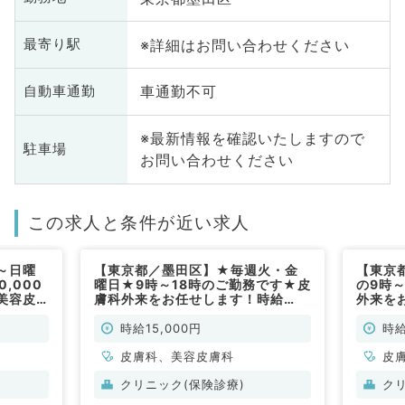
※詳細はお問い合わせください
最寄り駅
車通勤不可
自動車通勤
※最新情報を確認いたしますので
駐車場
お問い合わせください
この求人と条件が近い求人
～日曜
【東京都／墨田区】★毎週火・金
【東京
,000
曜日★9時～18時のご勤務です★皮
の9時
美容皮
膚科外来をお任せします！時給
外来をお
科、美容
12,000円～★（皮膚科・美容皮膚
～／半
科／非常勤）
膚科・
時給15,000円
時給
皮膚科、美容皮膚科
皮
クリニック(保険診療)
ク