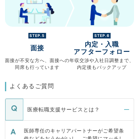
STEP.5
STEP.6
内定・入職
面接
アフターフォロー
面接が不安な方へ、
面接への
年収交渉や
入社日調整まで、
同席も
行っています
内定後もバックアップ
よくあるご質問
医療転職支援サービスとは？
医師専任のキャリアパートナーがご希望条
件などをおうかがいし、ご希望にマッチし