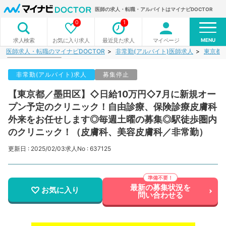
医師の求人・転職・アルバイトはマイナビDOCTOR
0
1
MENU
お気に入り求人
最近見た求人
マイページ
求人検索
医師求人・転職のマイナビDOCTOR
非常勤(アルバイト)医師求人
東京都
非常勤(アルバイト)求人
募集停止
【東京都／墨田区】◇日給10万円◇7月に新規オー
プン予定のクリニック！自由診療、保険診療皮膚科
外来をお任せします◎毎週土曜の募集◎駅徒歩圏内
のクリニック！（皮膚科、美容皮膚科／非常勤）
更新日 : 2025/02/03
求人No : 637125
最新の募集状況を
お気に入り
問い合わせる