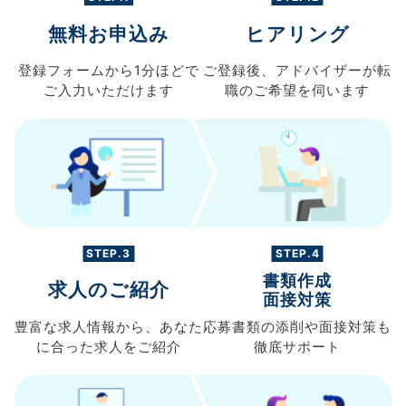
無料お申込み
ヒアリング
登録フォームから
1分ほどで
ご登録後、
アドバイザーが転
ご入力
いただけます
職の
ご希望を伺います
STEP.3
STEP.4
書類作成
求人のご紹介
面接対策
豊富な求人情報から、
あなた
応募書類の
添削や面接対策も
に合った求人を
ご紹介
徹底サポート