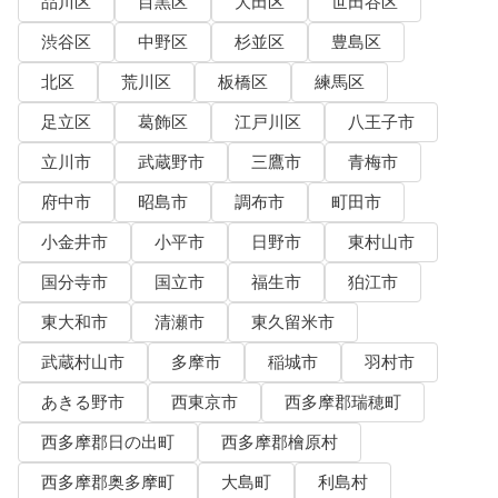
品川区
目黒区
大田区
世田谷区
渋谷区
中野区
杉並区
豊島区
北区
荒川区
板橋区
練馬区
足立区
葛飾区
江戸川区
八王子市
立川市
武蔵野市
三鷹市
青梅市
府中市
昭島市
調布市
町田市
小金井市
小平市
日野市
東村山市
国分寺市
国立市
福生市
狛江市
東大和市
清瀬市
東久留米市
武蔵村山市
多摩市
稲城市
羽村市
あきる野市
西東京市
西多摩郡瑞穂町
西多摩郡日の出町
西多摩郡檜原村
西多摩郡奥多摩町
大島町
利島村