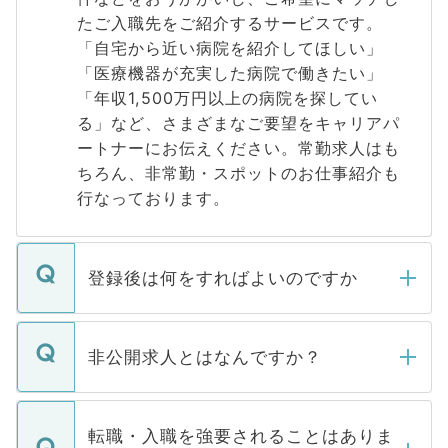
たご入職先をご紹介するサービスです。
「自宅から近い病院を紹介してほしい」
「医療機器が充実した病院で働きたい」
「年収1,500万円以上の病院を探してい
る」など、さまざまなご要望をキャリアパ
ートナーにお伝えください。常勤求人はも
ちろん、非常勤・スポットのお仕事紹介も
行なっております。
登録後は何をすればよいのですか
ご登録いただきましたら、弊社担当者がご
登録内容を確認し、その後メールもしくは
非公開求人とはなんですか？
お電話にて次のステップのご案内をいたし
ます。通常、5営業日以内にはご連絡をせて
マイナビDOCTORで取り扱っている求人の
いただきますので、しばらくお待ちくださ
うち約3割は、Webサイトからご覧いただ
転職・入職を強要されることはありま