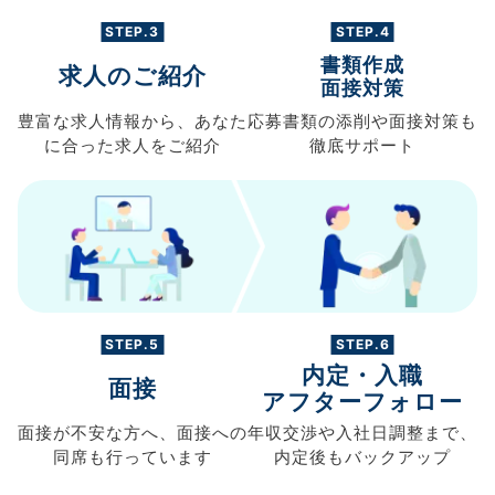
STEP.3
STEP.4
書類作成
求人のご紹介
面接対策
豊富な求人情報から、
あなた
応募書類の
添削や面接対策も
に合った求人を
ご紹介
徹底サポート
STEP.5
STEP.6
内定・入職
面接
アフターフォロー
面接が不安な方へ、
面接への
年収交渉や
入社日調整まで、
同席も
行っています
内定後もバックアップ