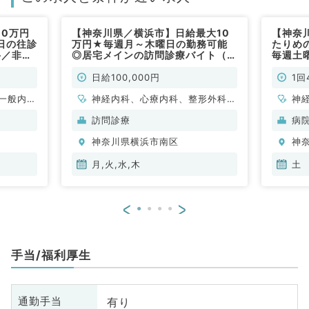
10万円
【神奈川県／横浜市】日給最大10
【神奈
日の往診
万円★毎週月～木曜日の勤務可能
たりめ
科／非常
◎居宅メインの訪問診療バイト（内
毎週土
科系・外科系／非常勤）
非常勤
日給100,000円
1回
一般内
神経内科、心療内科、整形外科、
神
般、一般
形成外科、美容外科、脳神経外
循
訪問診療
病
科、呼吸器外科、心臓血管外科、
内
神奈川県横浜市南区
神
小児外科、泌尿器科、一般内科、
科
循環器内科、呼吸器内科、消化器
月,火,水,木
土
内科、内分泌・代謝内科、腎臓内
科、老年内科、外科系全般、一般
<
>
外科、消化器外科、乳腺外科、膠
原病科、スポーツ整形外科、大
腸・肛門外科、脊髄・脊椎外科
手当/福利厚生
有り
通勤手当