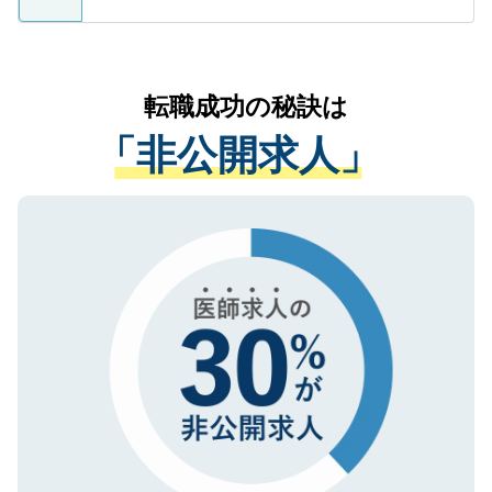
ているすべての個人データはご本人の許可
お気軽にご相談ください。先生専任のキャ
なく、医療機関側に開示したり、第三者に
リアパートナーが将来のご希望などをおう
提供することは一切ありません。また弊社
かがいして、現在の医療機関の状況や紹介
転職成功の秘訣は
は、個人情報の取り扱いについての厳密な
経験をまじえながら、適切なアドバイスを
管理基準を満たした事業者のみに付与され
「非公開求人」
させていただきます。すぐにご転職をされ
る、プライバシーマークを取得済みです。
ない方には、長期的なサポートが可能です
ご登録いただいた個人情報は、SSL（デー
ので、まずはご登録ください。
タ暗号化）によって保護されていますの
で、機密保持に関してもご安心ください。