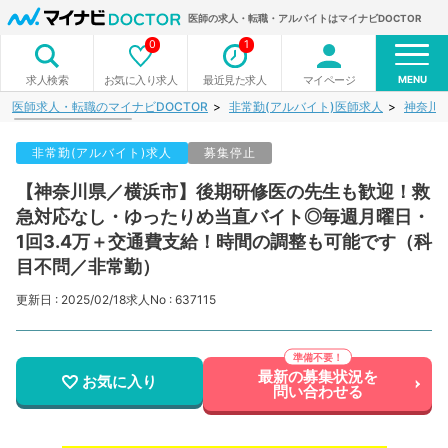
医師の求人・転職・アルバイトはマイナビDOCTOR
0
1
MENU
お気に入り求人
最近見た求人
マイページ
求人検索
医師求人・転職のマイナビDOCTOR
非常勤(アルバイト)医師求人
神奈川
非常勤(アルバイト)求人
募集停止
【神奈川県／横浜市】後期研修医の先生も歓迎！救
急対応なし・ゆったりめ当直バイト◎毎週月曜日・
1回3.4万＋交通費支給！時間の調整も可能です（科
目不問／非常勤）
更新日 : 2025/02/18
求人No : 637115
最新の募集状況を
お気に入り
問い合わせる