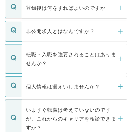
登録後は何をすればよいのですか
ご登録いただきましたら、弊社担当者がご
登録内容を確認し、その後メールもしくは
非公開求人とはなんですか？
お電話にて次のステップのご案内をいたし
ます。通常、5営業日以内にはご連絡をせて
マイナビDOCTORで取り扱っている求人の
いただきますので、しばらくお待ちくださ
うち約3割は、Webサイトからご覧いただ
転職・入職を強要されることはありま
い。
けない「非公開求人」です。非公開求人は
せんか？
下記の理由によって、一般には公開してい
ません。
転職・入職を強要することは一切ありませ
ん。また、仮に応募先から内定をいただい
個人情報は漏えいしませんか？
■応募殺到を避けるため 人気のある医療機
たとしても、ご本人が納得しない限り、内
関を公にしてしまうと、応募が殺到する場
定を承諾する必要はありません。内定先へ
個人情報が漏えいすることはありませんの
合があります。 選考を効率よく行うため
の辞退の連絡はキャリアパートナーが行い
で、ご安心ください。当サイトからの登録
いますぐ転職は考えていないのです
に、医療機関が求める条件に合った人材の
ますので、ご安心ください。
などで収集したご登録者様の個人情報は、
が、これからのキャリアを相談できま
みを人材紹介会社に依頼するケースが増え
ご本人のキャリアアップおよび転職活動の
ています。
すか？
支援を目的に使用いたします。お預かりし