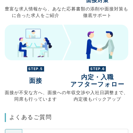
面接対策
豊富な求人情報から、
あなた
応募書類の
添削や面接対策も
に合った求人を
ご紹介
徹底サポート
STEP.5
STEP.6
内定・入職
面接
アフターフォロー
面接が不安な方へ、
面接への
年収交渉や
入社日調整まで、
同席も
行っています
内定後もバックアップ
よくあるご質問