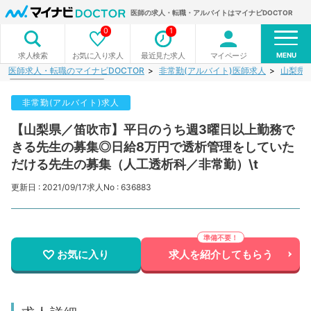
医師の求人・転職・アルバイトはマイナビDOCTOR
0
1
MENU
お気に入り求人
最近見た求人
マイページ
求人検索
医師求人・転職のマイナビDOCTOR
非常勤(アルバイト)医師求人
山梨県
非常勤(アルバイト)求人
【山梨県／笛吹市】平日のうち週3曜日以上勤務で
きる先生の募集◎日給8万円で透析管理をしていた
だける先生の募集（人工透析科／非常勤）\t
更新日 : 2021/09/17
求人No : 636883
お気に入り
求人を紹介してもらう