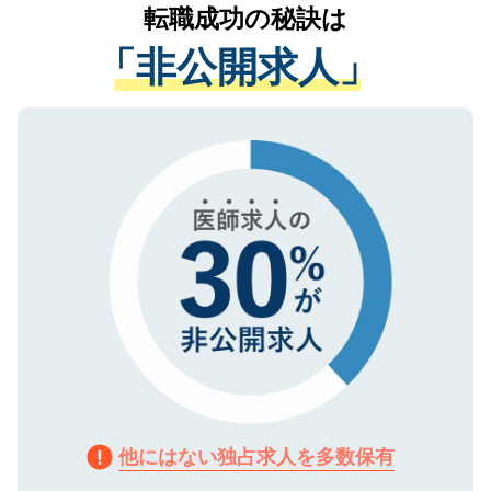
かがいして、現在の医療機関の状況や紹介
転職成功の秘訣は
は、個人情報の取り扱いについての厳密な
経験をまじえながら、適切なアドバイスを
管理基準を満たした事業者のみに付与され
「非公開求人」
させていただきます。すぐにご転職をされ
る、プライバシーマークを取得済みです。
ない方には、長期的なサポートが可能です
ご登録いただいた個人情報は、SSL（デー
ので、まずはご登録ください。
タ暗号化）によって保護されていますの
で、機密保持に関してもご安心ください。
他にはない独占求人を多数保有