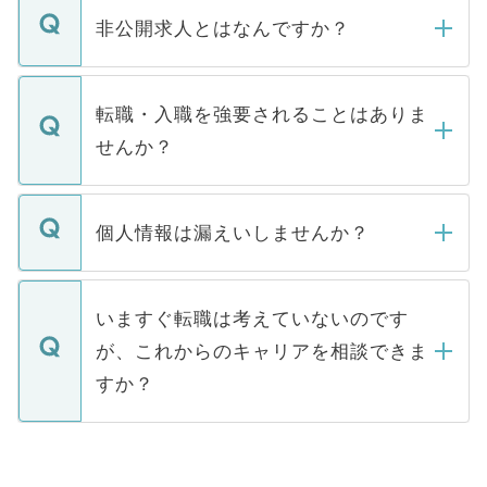
登録内容を確認し、その後メールもしくは
非公開求人とはなんですか？
お電話にて次のステップのご案内をいたし
ます。通常、5営業日以内にはご連絡をせて
マイナビDOCTORで取り扱っている求人の
いただきますので、しばらくお待ちくださ
うち約3割は、Webサイトからご覧いただ
転職・入職を強要されることはありま
い。
けない「非公開求人」です。非公開求人は
せんか？
下記の理由によって、一般には公開してい
ません。
転職・入職を強要することは一切ありませ
ん。また、仮に応募先から内定をいただい
個人情報は漏えいしませんか？
■応募殺到を避けるため 人気のある医療機
たとしても、ご本人が納得しない限り、内
関を公にしてしまうと、応募が殺到する場
定を承諾する必要はありません。内定先へ
個人情報が漏えいすることはありませんの
合があります。 選考を効率よく行うため
の辞退の連絡はキャリアパートナーが行い
で、ご安心ください。当サイトからの登録
いますぐ転職は考えていないのです
に、医療機関が求める条件に合った人材の
ますので、ご安心ください。
などで収集したご登録者様の個人情報は、
が、これからのキャリアを相談できま
みを人材紹介会社に依頼するケースが増え
ご本人のキャリアアップおよび転職活動の
ています。
すか？
支援を目的に使用いたします。お預かりし
ているすべての個人データはご本人の許可
お気軽にご相談ください。先生専任のキャ
なく、医療機関側に開示したり、第三者に
リアパートナーが将来のご希望などをおう
提供することは一切ありません。また弊社