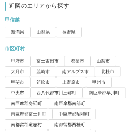
近隣のエリアから探す
甲信越
新潟県
山梨県
長野県
市区町村
甲府市
富士吉田市
都留市
山梨市
大月市
韮崎市
南アルプス市
北杜市
甲斐市
笛吹市
上野原市
甲州市
中央市
西八代郡市川三郷町
南巨摩郡早川町
南巨摩郡身延町
南巨摩郡南部町
南巨摩郡富士川町
中巨摩郡昭和町
南都留郡道志村
南都留郡西桂町