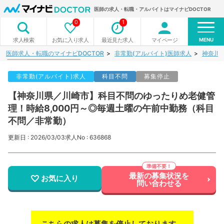
医師の求人・転職・アルバイトはマイナビDOCTOR
0
1
MENU
お気に入り求人
最近見た求人
マイページ
求人検索
医師求人・転職のマイナビDOCTOR
非常勤(アルバイト)医師求人
神奈川
非常勤(アルバイト)求人
科目不問
募集停止
【神奈川県／川崎市】科目不問のゆったりめ老健管
理！時給8,000円～◎毎週土曜の午前中勤務（科目
不問／非常勤）
更新日 : 2026/03/03
求人No : 636868
最新の募集状況を
お気に入り
問い合わせる
こちらの求人は募集を停止しております。