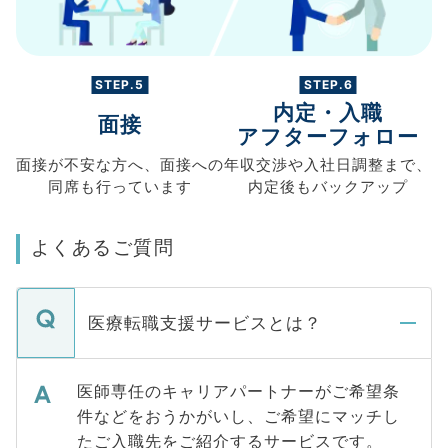
STEP.5
STEP.6
内定・入職
面接
アフターフォロー
面接が不安な方へ、
面接への
年収交渉や
入社日調整まで、
同席も
行っています
内定後もバックアップ
よくあるご質問
医療転職支援サービスとは？
医師専任のキャリアパートナーがご希望条
件などをおうかがいし、ご希望にマッチし
たご入職先をご紹介するサービスです。