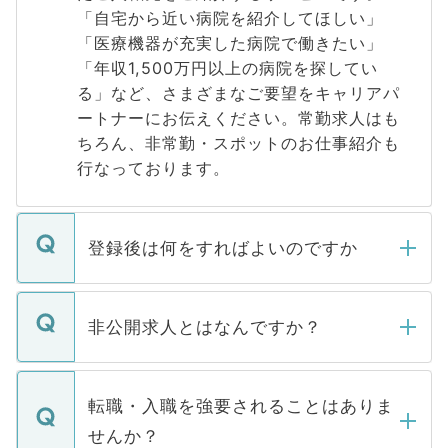
「自宅から近い病院を紹介してほしい」
「医療機器が充実した病院で働きたい」
「年収1,500万円以上の病院を探してい
る」など、さまざまなご要望をキャリアパ
ートナーにお伝えください。常勤求人はも
ちろん、非常勤・スポットのお仕事紹介も
行なっております。
登録後は何をすればよいのですか
ご登録いただきましたら、弊社担当者がご
登録内容を確認し、その後メールもしくは
非公開求人とはなんですか？
お電話にて次のステップのご案内をいたし
ます。通常、5営業日以内にはご連絡をせて
マイナビDOCTORで取り扱っている求人の
いただきますので、しばらくお待ちくださ
うち約3割は、Webサイトからご覧いただ
転職・入職を強要されることはありま
い。
けない「非公開求人」です。非公開求人は
せんか？