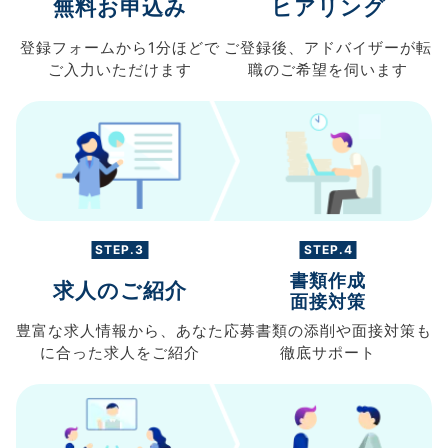
無料お申込み
ヒアリング
登録フォームから
1分ほどで
ご登録後、
アドバイザーが転
ご入力
いただけます
職の
ご希望を伺います
STEP.3
STEP.4
書類作成
求人のご紹介
面接対策
豊富な求人情報から、
あなた
応募書類の
添削や面接対策も
に合った求人を
ご紹介
徹底サポート