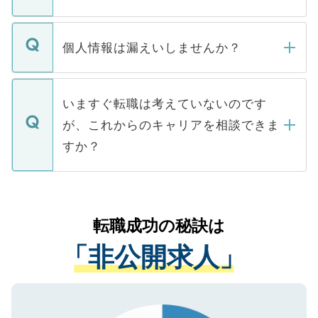
下記の理由によって、一般には公開してい
ません。
転職・入職を強要することは一切ありませ
ん。また、仮に応募先から内定をいただい
個人情報は漏えいしませんか？
■応募殺到を避けるため 人気のある医療機
たとしても、ご本人が納得しない限り、内
関を公にしてしまうと、応募が殺到する場
定を承諾する必要はありません。内定先へ
個人情報が漏えいすることはありませんの
合があります。 選考を効率よく行うため
の辞退の連絡はキャリアパートナーが行い
で、ご安心ください。当サイトからの登録
いますぐ転職は考えていないのです
に、医療機関が求める条件に合った人材の
ますので、ご安心ください。
などで収集したご登録者様の個人情報は、
が、これからのキャリアを相談できま
みを人材紹介会社に依頼するケースが増え
ご本人のキャリアアップおよび転職活動の
ています。
すか？
支援を目的に使用いたします。お預かりし
ているすべての個人データはご本人の許可
お気軽にご相談ください。先生専任のキャ
なく、医療機関側に開示したり、第三者に
リアパートナーが将来のご希望などをおう
提供することは一切ありません。また弊社
かがいして、現在の医療機関の状況や紹介
転職成功の秘訣は
は、個人情報の取り扱いについての厳密な
経験をまじえながら、適切なアドバイスを
管理基準を満たした事業者のみに付与され
「非公開求人」
させていただきます。すぐにご転職をされ
る、プライバシーマークを取得済みです。
ない方には、長期的なサポートが可能です
ご登録いただいた個人情報は、SSL（デー
ので、まずはご登録ください。
タ暗号化）によって保護されていますの
で、機密保持に関してもご安心ください。