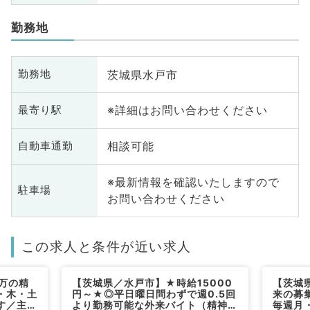
勤務地
茨城県水戸市
勤務地
※詳細はお問い合わせください
最寄り駅
相談可能
自動車通勤
※最新情報を確認いたしますので
駐車場
お問い合わせください
この求人と条件が近い求人
5万の精
【茨城県／水戸市】★時給15000
【茨城
・木・土
円～★◎平日曜日問わずで週0.5回
来の募集
す／主要
より勤務可能な外来バイト（精神
毎週月