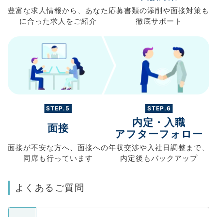
豊富な求人情報から、
あなた
応募書類の
添削や面接対策も
に合った求人を
ご紹介
徹底サポート
STEP.5
STEP.6
内定・入職
面接
アフターフォロー
面接が不安な方へ、
面接への
年収交渉や
入社日調整まで、
同席も
行っています
内定後もバックアップ
よくあるご質問