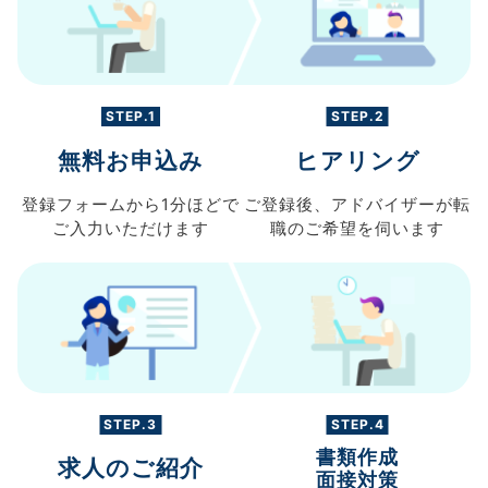
STEP.1
STEP.2
無料お申込み
ヒアリング
登録フォームから
1分ほどで
ご登録後、
アドバイザーが転
ご入力
いただけます
職の
ご希望を伺います
STEP.3
STEP.4
書類作成
求人のご紹介
面接対策