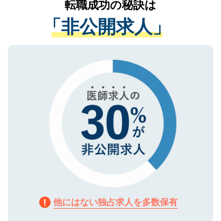
転職成功の秘訣は
は、個人情報の取り扱いについての厳密な
経験をまじえながら、適切なアドバイスを
管理基準を満たした事業者のみに付与され
「非公開求人」
させていただきます。すぐにご転職をされ
る、プライバシーマークを取得済みです。
ない方には、長期的なサポートが可能です
ご登録いただいた個人情報は、SSL（デー
ので、まずはご登録ください。
タ暗号化）によって保護されていますの
で、機密保持に関してもご安心ください。
他にはない独占求人を多数保有