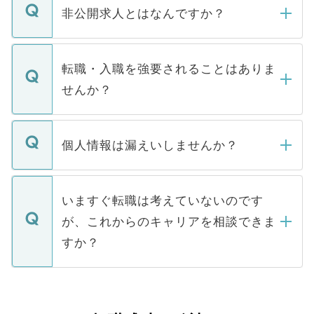
登録内容を確認し、その後メールもしくは
非公開求人とはなんですか？
お電話にて次のステップのご案内をいたし
ます。通常、5営業日以内にはご連絡をせて
マイナビDOCTORで取り扱っている求人の
いただきますので、しばらくお待ちくださ
うち約3割は、Webサイトからご覧いただ
転職・入職を強要されることはありま
い。
けない「非公開求人」です。非公開求人は
せんか？
下記の理由によって、一般には公開してい
ません。
転職・入職を強要することは一切ありませ
ん。また、仮に応募先から内定をいただい
個人情報は漏えいしませんか？
■応募殺到を避けるため 人気のある医療機
たとしても、ご本人が納得しない限り、内
関を公にしてしまうと、応募が殺到する場
定を承諾する必要はありません。内定先へ
個人情報が漏えいすることはありませんの
合があります。 選考を効率よく行うため
の辞退の連絡はキャリアパートナーが行い
で、ご安心ください。当サイトからの登録
いますぐ転職は考えていないのです
に、医療機関が求める条件に合った人材の
ますので、ご安心ください。
などで収集したご登録者様の個人情報は、
が、これからのキャリアを相談できま
みを人材紹介会社に依頼するケースが増え
ご本人のキャリアアップおよび転職活動の
ています。
すか？
支援を目的に使用いたします。お預かりし
ているすべての個人データはご本人の許可
お気軽にご相談ください。先生専任のキャ
なく、医療機関側に開示したり、第三者に
リアパートナーが将来のご希望などをおう
提供することは一切ありません。また弊社
かがいして、現在の医療機関の状況や紹介