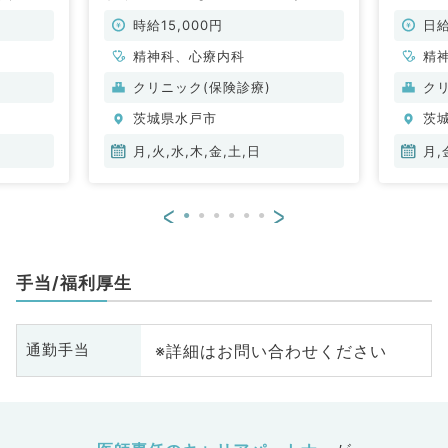
（精神科
科・心療内科／非常勤）
常勤）
時給15,000円
日給
精神科、心療内科
精
クリニック(保険診療)
ク
茨城県水戸市
茨
月,火,水,木,金,土,日
月,
<
>
手当/福利厚生
※詳細はお問い合わせください
通勤手当