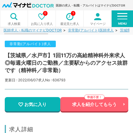
医師の求人・転職・アルバイトはマイナビDOCTOR
0
1
MENU
お気に入り求人
最近見た求人
マイページ
求人検索
医師求人・転職のマイナビDOCTOR
非常勤(アルバイト)医師求人
茨城県
非常勤(アルバイト)求人
【茨城県／水戸市】1回11万の高給精神科外来求人
◎毎週火曜日のご勤務／主要駅からのアクセス抜群
です（精神科／非常勤）
更新日 : 2022/06/07
求人No : 636793
お気に入り
求人を紹介してもらう
求人詳細