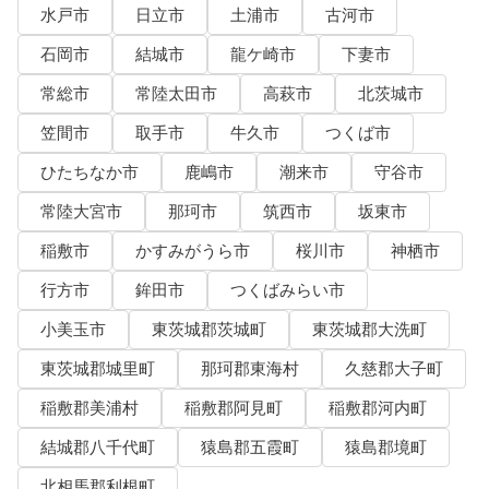
水戸市
日立市
土浦市
古河市
石岡市
結城市
龍ケ崎市
下妻市
常総市
常陸太田市
高萩市
北茨城市
笠間市
取手市
牛久市
つくば市
ひたちなか市
鹿嶋市
潮来市
守谷市
常陸大宮市
那珂市
筑西市
坂東市
稲敷市
かすみがうら市
桜川市
神栖市
行方市
鉾田市
つくばみらい市
小美玉市
東茨城郡茨城町
東茨城郡大洗町
東茨城郡城里町
那珂郡東海村
久慈郡大子町
稲敷郡美浦村
稲敷郡阿見町
稲敷郡河内町
結城郡八千代町
猿島郡五霞町
猿島郡境町
北相馬郡利根町