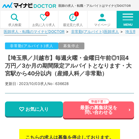
医師の求人・転職・アルバイトはマイナビDOCTOR
0
1
MENU
お気に入り求人
最近見た求人
マイページ
求人検索
医師求人・転職のマイナビDOCTOR
非常勤(アルバイト)医師求人
埼玉県
非常勤(アルバイト)求人
募集停止
【埼玉県／川越市】毎週火曜・金曜日午前◎1回4
万円／3か月の期間限定アルバイトとなります・大
宮駅から40分以内（産婦人科／非常勤）
更新日 : 2023/10/03
求人No : 636628
最新の募集状況を
お気に入り
問い合わせる
こちらの求人は募集を停止しております。