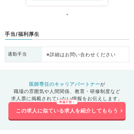
器科、産婦人科、産科、婦人科、
眼科、耳鼻咽喉科、気管食道科、
放射線科、リハビリテーション
科、麻酔科、ペインクリニック、
人工透析科、緩和ケア科、一般内
手当/福利厚生
科、循環器内科、呼吸器内科、消
化器内科、内分泌・代謝内科、腎
臓内科、老年内科、血液内科、外
※詳細はお問い合わせください
通勤手当
科系全般、一般外科、消化器外
科、乳腺外科、総合診療科、美容
皮膚科、健診・人間ドック、救急
科・ＩＣＵ、病理科、基礎医学
医師専任のキャリアパートナー
が
系、膠原病科、スポーツ整形外
職場の雰囲気や人間関係、
教育・研修制度など
科、大腸・肛門外科、その他、産
求人票に掲載されていない情報をお伝えします。
業医、科目不問
この求人に似ている求人を紹介してもらう