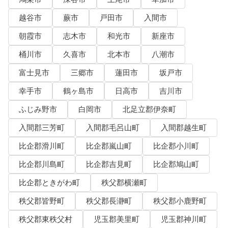
越谷市
蕨市
戸田市
入間市
朝霞市
志木市
和光市
新座市
桶川市
久喜市
北本市
八潮市
富士見市
三郷市
蓮田市
坂戸市
幸手市
鶴ヶ島市
日高市
吉川市
ふじみ野市
白岡市
北足立郡伊奈町
入間郡三芳町
入間郡毛呂山町
入間郡越生町
比企郡滑川町
比企郡嵐山町
比企郡小川町
比企郡川島町
比企郡吉見町
比企郡鳩山町
比企郡ときがわ町
秩父郡横瀬町
秩父郡皆野町
秩父郡長瀞町
秩父郡小鹿野町
秩父郡東秩父村
児玉郡美里町
児玉郡神川町