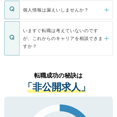
転職・入職を強要することは一切ありませ
ん。また、仮に応募先から内定をいただい
個人情報は漏えいしませんか？
■応募殺到を避けるため 人気のある医療機
たとしても、ご本人が納得しない限り、内
関を公にしてしまうと、応募が殺到する場
定を承諾する必要はありません。内定先へ
個人情報が漏えいすることはありませんの
合があります。 選考を効率よく行うため
の辞退の連絡はキャリアパートナーが行い
で、ご安心ください。当サイトからの登録
いますぐ転職は考えていないのです
に、医療機関が求める条件に合った人材の
ますので、ご安心ください。
などで収集したご登録者様の個人情報は、
が、これからのキャリアを相談できま
みを人材紹介会社に依頼するケースが増え
ご本人のキャリアアップおよび転職活動の
ています。
すか？
支援を目的に使用いたします。お預かりし
ているすべての個人データはご本人の許可
お気軽にご相談ください。先生専任のキャ
なく、医療機関側に開示したり、第三者に
リアパートナーが将来のご希望などをおう
提供することは一切ありません。また弊社
かがいして、現在の医療機関の状況や紹介
転職成功の秘訣は
は、個人情報の取り扱いについての厳密な
経験をまじえながら、適切なアドバイスを
管理基準を満たした事業者のみに付与され
「非公開求人」
させていただきます。すぐにご転職をされ
る、プライバシーマークを取得済みです。
ない方には、長期的なサポートが可能です
ご登録いただいた個人情報は、SSL（デー
ので、まずはご登録ください。
タ暗号化）によって保護されていますの
で、機密保持に関してもご安心ください。