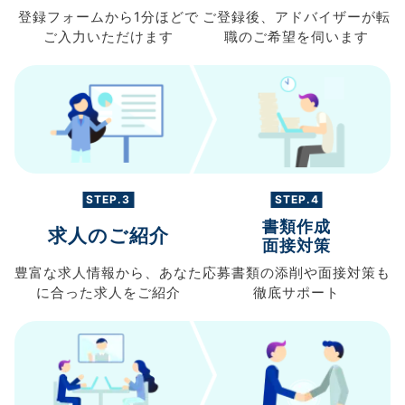
登録フォームから
1分ほどで
ご登録後、
アドバイザーが転
ご入力
いただけます
職の
ご希望を伺います
STEP.3
STEP.4
書類作成
求人のご紹介
面接対策
豊富な求人情報から、
あなた
応募書類の
添削や面接対策も
に合った求人を
ご紹介
徹底サポート