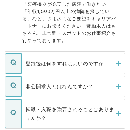
「医療機器が充実した病院で働きたい」
「年収1,500万円以上の病院を探してい
る」など、さまざまなご要望をキャリアパ
ートナーにお伝えください。常勤求人はも
ちろん、非常勤・スポットのお仕事紹介も
行なっております。
登録後は何をすればよいのですか
ご登録いただきましたら、弊社担当者がご
登録内容を確認し、その後メールもしくは
非公開求人とはなんですか？
お電話にて次のステップのご案内をいたし
ます。通常、5営業日以内にはご連絡をせて
マイナビDOCTORで取り扱っている求人の
いただきますので、しばらくお待ちくださ
うち約3割は、Webサイトからご覧いただ
転職・入職を強要されることはありま
い。
けない「非公開求人」です。非公開求人は
せんか？
下記の理由によって、一般には公開してい
ません。