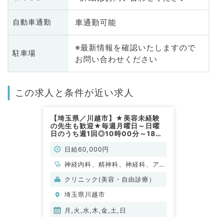
車通勤可能
自動車通勤
※最新情報を確認いたしますので
駐車場
お問い合わせください
この求人と条件が近い求人
【埼玉県／川越市】★美容未経験
の先生も歓迎★毎週月曜日～日曜
日のうち週1回◎10時00分～18時
30分勤務可能◎日給6万円～応相
談（美容皮膚科／非常勤）
日給60,000円
神経内科、精神科、神経科、アレ
ルギー科、リウマチ科、小児科、
クリニック(美容・自由診療）
整形外科、形成外科、美容外科、
埼玉県川越市
脳神経外科、呼吸器外科、心臓血
管外科、小児外科、皮膚科、泌尿
月,火,水,木,金,土,日