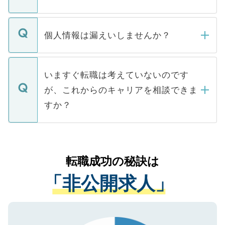
下記の理由によって、一般には公開してい
ません。
転職・入職を強要することは一切ありませ
ん。また、仮に応募先から内定をいただい
個人情報は漏えいしませんか？
■応募殺到を避けるため 人気のある医療機
たとしても、ご本人が納得しない限り、内
関を公にしてしまうと、応募が殺到する場
定を承諾する必要はありません。内定先へ
個人情報が漏えいすることはありませんの
合があります。 選考を効率よく行うため
の辞退の連絡はキャリアパートナーが行い
で、ご安心ください。当サイトからの登録
いますぐ転職は考えていないのです
に、医療機関が求める条件に合った人材の
ますので、ご安心ください。
などで収集したご登録者様の個人情報は、
が、これからのキャリアを相談できま
みを人材紹介会社に依頼するケースが増え
ご本人のキャリアアップおよび転職活動の
ています。
すか？
支援を目的に使用いたします。お預かりし
ているすべての個人データはご本人の許可
お気軽にご相談ください。先生専任のキャ
なく、医療機関側に開示したり、第三者に
リアパートナーが将来のご希望などをおう
提供することは一切ありません。また弊社
かがいして、現在の医療機関の状況や紹介
転職成功の秘訣は
は、個人情報の取り扱いについての厳密な
経験をまじえながら、適切なアドバイスを
管理基準を満たした事業者のみに付与され
「非公開求人」
させていただきます。すぐにご転職をされ
る、プライバシーマークを取得済みです。
ない方には、長期的なサポートが可能です
ご登録いただいた個人情報は、SSL（デー
ので、まずはご登録ください。
タ暗号化）によって保護されていますの
で、機密保持に関してもご安心ください。