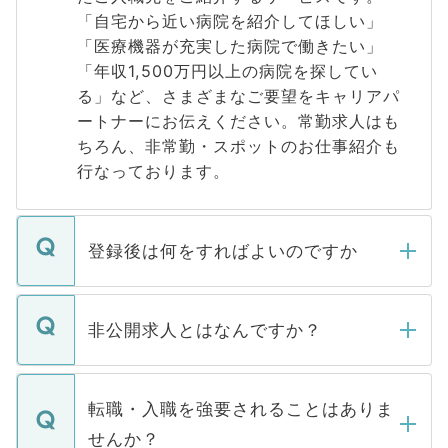
「自宅から近い病院を紹介してほしい」
「医療機器が充実した病院で働きたい」
「年収1,500万円以上の病院を探してい
る」など、さまざまなご要望をキャリアパ
ートナーにお伝えください。常勤求人はも
ちろん、非常勤・スポットのお仕事紹介も
行なっております。
登録後は何をすればよいのですか
ご登録いただきましたら、弊社担当者がご
登録内容を確認し、その後メールもしくは
非公開求人とはなんですか？
お電話にて次のステップのご案内をいたし
ます。通常、5営業日以内にはご連絡をせて
マイナビDOCTORで取り扱っている求人の
いただきますので、しばらくお待ちくださ
うち約3割は、Webサイトからご覧いただ
転職・入職を強要されることはありま
い。
けない「非公開求人」です。非公開求人は
せんか？