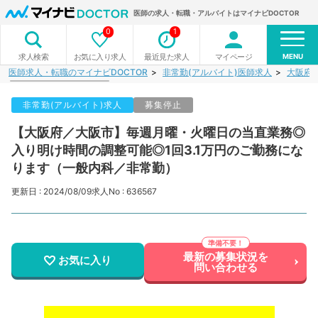
医師の求人・転職・アルバイトはマイナビDOCTOR
0
1
MENU
お気に入り求人
最近見た求人
マイページ
求人検索
医師求人・転職のマイナビDOCTOR
非常勤(アルバイト)医師求人
大阪府
非常勤(アルバイト)求人
募集停止
【大阪府／大阪市】毎週月曜・火曜日の当直業務◎
入り明け時間の調整可能◎1回3.1万円のご勤務にな
ります（一般内科／非常勤）
更新日 : 2024/08/09
求人No : 636567
最新の募集状況を
お気に入り
問い合わせる