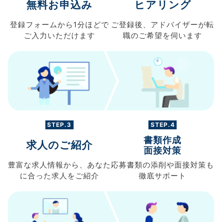
無料お申込み
ヒアリング
登録フォームから
1分ほどで
ご登録後、
アドバイザーが転
ご入力
いただけます
職の
ご希望を伺います
STEP.3
STEP.4
書類作成
求人のご紹介
面接対策
豊富な求人情報から、
あなた
応募書類の
添削や面接対策も
に合った求人を
ご紹介
徹底サポート