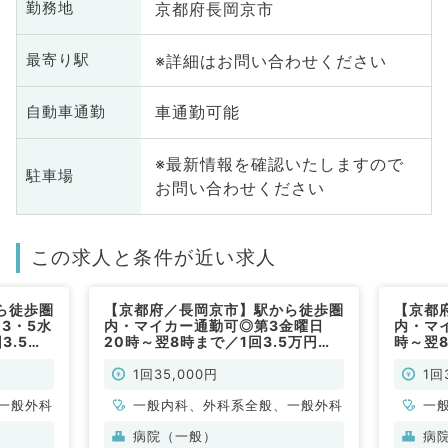
京都府長岡京市
勤務地
※詳細はお問い合わせください
最寄り駅
車通勤可能
自動車通勤
※最新情報を確認いたしますので
駐車場
お問い合わせください
この求人と条件が近い求人
ら徒歩圏
【京都府／長岡京市】駅から徒歩圏
【京都
3・5水
内・マイカー通勤可◎第3金曜日
内・マ
3.5万
20時～翌8時まで／1回3.5万円◎
時～翌8
般外科・
当直のご勤務です（一般外科・一般
のご勤
内科／非常勤）
／非常
1回35,000円
1回
一般外科
一般内科、外科系全般、一般外科
一
病院（一般）
病