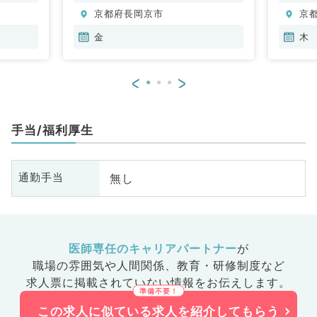
京都府長岡京市
京
金
木
<
>
手当/福利厚生
無し
通勤手当
医師専任のキャリアパートナー
が
職場の雰囲気や人間関係、
教育・研修制度など
求人票に掲載されていない情報をお伝えします。
この求人に似ている求人を紹介してもらう