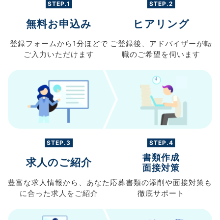
STEP.1
STEP.2
無料お申込み
ヒアリング
登録フォームから
1分ほどで
ご登録後、
アドバイザーが転
ご入力
いただけます
職の
ご希望を伺います
STEP.3
STEP.4
書類作成
求人のご紹介
面接対策
豊富な求人情報から、
あなた
応募書類の
添削や面接対策も
に合った求人を
ご紹介
徹底サポート