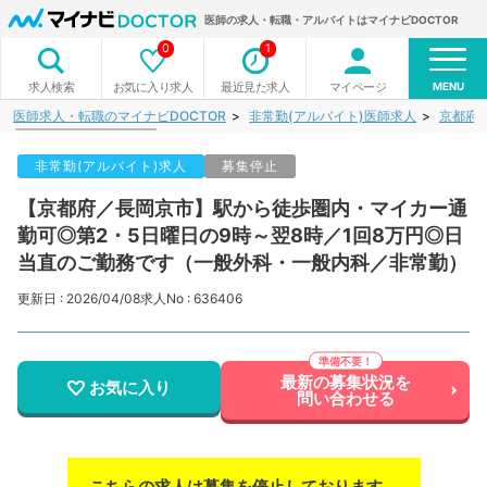
医師の求人・転職・アルバイトはマイナビDOCTOR
0
1
MENU
お気に入り求人
最近見た求人
マイページ
求人検索
医師求人・転職のマイナビDOCTOR
非常勤(アルバイト)医師求人
京都府
非常勤(アルバイト)求人
募集停止
【京都府／長岡京市】駅から徒歩圏内・マイカー通
勤可◎第2・5日曜日の9時～翌8時／1回8万円◎日
当直のご勤務です（一般外科・一般内科／非常勤）
更新日 : 2026/04/08
求人No : 636406
最新の募集状況を
お気に入り
問い合わせる
こちらの求人は募集を停止しております。