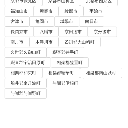
京都市伏見区
京都市山科区
京都市西京区
福知山市
舞鶴市
綾部市
宇治市
宮津市
亀岡市
城陽市
向日市
長岡京市
八幡市
京田辺市
京丹後市
南丹市
木津川市
乙訓郡大山崎町
久世郡久御山町
綴喜郡井手町
綴喜郡宇治田原町
相楽郡笠置町
相楽郡和束町
相楽郡精華町
相楽郡南山城村
船井郡京丹波町
与謝郡伊根町
与謝郡与謝野町