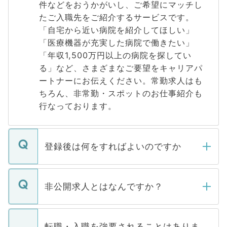
件などをおうかがいし、ご希望にマッチし
たご入職先をご紹介するサービスです。
「自宅から近い病院を紹介してほしい」
「医療機器が充実した病院で働きたい」
「年収1,500万円以上の病院を探してい
る」など、さまざまなご要望をキャリアパ
ートナーにお伝えください。常勤求人はも
ちろん、非常勤・スポットのお仕事紹介も
行なっております。
登録後は何をすればよいのですか
ご登録いただきましたら、弊社担当者がご
登録内容を確認し、その後メールもしくは
非公開求人とはなんですか？
お電話にて次のステップのご案内をいたし
ます。通常、5営業日以内にはご連絡をせて
マイナビDOCTORで取り扱っている求人の
いただきますので、しばらくお待ちくださ
うち約3割は、Webサイトからご覧いただ
転職・入職を強要されることはありま