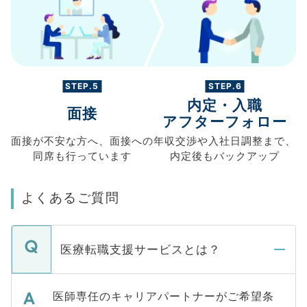
STEP.5
STEP.6
内定・入職
面接
アフターフォロー
面接が不安な方へ、
面接への
年収交渉や
入社日調整まで、
同席も
行っています
内定後もバックアップ
よくあるご質問
医療転職支援サービスとは？
医師専任のキャリアパートナーがご希望条