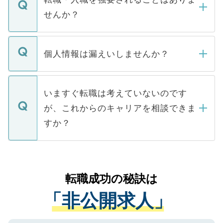
い。
けない「非公開求人」です。非公開求人は
せんか？
下記の理由によって、一般には公開してい
ません。
転職・入職を強要することは一切ありませ
ん。また、仮に応募先から内定をいただい
個人情報は漏えいしませんか？
■応募殺到を避けるため 人気のある医療機
たとしても、ご本人が納得しない限り、内
関を公にしてしまうと、応募が殺到する場
定を承諾する必要はありません。内定先へ
個人情報が漏えいすることはありませんの
合があります。 選考を効率よく行うため
の辞退の連絡はキャリアパートナーが行い
で、ご安心ください。当サイトからの登録
いますぐ転職は考えていないのです
に、医療機関が求める条件に合った人材の
ますので、ご安心ください。
などで収集したご登録者様の個人情報は、
が、これからのキャリアを相談できま
みを人材紹介会社に依頼するケースが増え
ご本人のキャリアアップおよび転職活動の
ています。
すか？
支援を目的に使用いたします。お預かりし
ているすべての個人データはご本人の許可
お気軽にご相談ください。先生専任のキャ
なく、医療機関側に開示したり、第三者に
リアパートナーが将来のご希望などをおう
提供することは一切ありません。また弊社
かがいして、現在の医療機関の状況や紹介
転職成功の秘訣は
は、個人情報の取り扱いについての厳密な
経験をまじえながら、適切なアドバイスを
管理基準を満たした事業者のみに付与され
「非公開求人」
させていただきます。すぐにご転職をされ
る、プライバシーマークを取得済みです。
ない方には、長期的なサポートが可能です
ご登録いただいた個人情報は、SSL（デー
ので、まずはご登録ください。