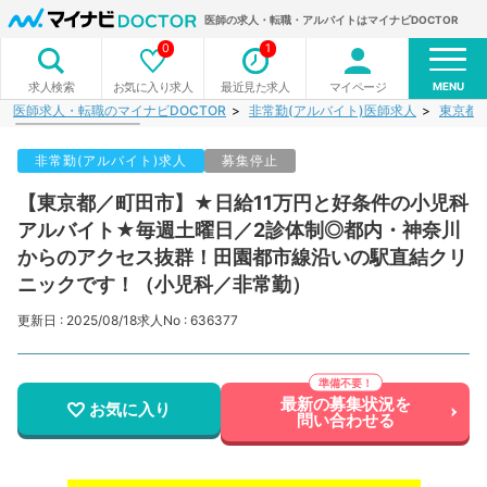
医師の求人・転職・アルバイトはマイナビDOCTOR
0
1
MENU
お気に入り求人
最近見た求人
マイページ
求人検索
医師求人・転職のマイナビDOCTOR
非常勤(アルバイト)医師求人
東京都
非常勤(アルバイト)求人
募集停止
【東京都／町田市】★日給11万円と好条件の小児科
アルバイト★毎週土曜日／2診体制◎都内・神奈川
からのアクセス抜群！田園都市線沿いの駅直結クリ
ニックです！（小児科／非常勤）
更新日 : 2025/08/18
求人No : 636377
最新の募集状況を
お気に入り
問い合わせる