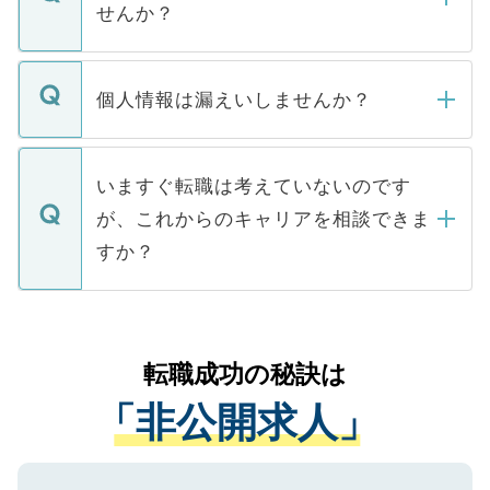
けない「非公開求人」です。非公開求人は
せんか？
下記の理由によって、一般には公開してい
ません。
転職・入職を強要することは一切ありませ
ん。また、仮に応募先から内定をいただい
個人情報は漏えいしませんか？
■応募殺到を避けるため 人気のある医療機
たとしても、ご本人が納得しない限り、内
関を公にしてしまうと、応募が殺到する場
定を承諾する必要はありません。内定先へ
個人情報が漏えいすることはありませんの
合があります。 選考を効率よく行うため
の辞退の連絡はキャリアパートナーが行い
で、ご安心ください。当サイトからの登録
いますぐ転職は考えていないのです
に、医療機関が求める条件に合った人材の
ますので、ご安心ください。
などで収集したご登録者様の個人情報は、
が、これからのキャリアを相談できま
みを人材紹介会社に依頼するケースが増え
ご本人のキャリアアップおよび転職活動の
ています。
すか？
支援を目的に使用いたします。お預かりし
ているすべての個人データはご本人の許可
お気軽にご相談ください。先生専任のキャ
なく、医療機関側に開示したり、第三者に
リアパートナーが将来のご希望などをおう
提供することは一切ありません。また弊社
かがいして、現在の医療機関の状況や紹介
転職成功の秘訣は
は、個人情報の取り扱いについての厳密な
経験をまじえながら、適切なアドバイスを
管理基準を満たした事業者のみに付与され
「非公開求人」
させていただきます。すぐにご転職をされ
る、プライバシーマークを取得済みです。
ない方には、長期的なサポートが可能です
ご登録いただいた個人情報は、SSL（デー
ので、まずはご登録ください。
タ暗号化）によって保護されていますの