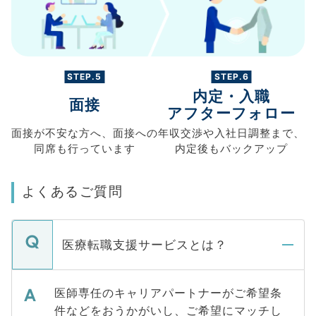
STEP.5
STEP.6
内定・入職
面接
アフターフォロー
面接が不安な方へ、
面接への
年収交渉や
入社日調整まで、
同席も
行っています
内定後もバックアップ
よくあるご質問
医療転職支援サービスとは？
医師専任のキャリアパートナーがご希望条
件などをおうかがいし、ご希望にマッチし