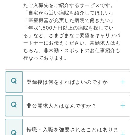
たご入職先をご紹介するサービスです。
「自宅から近い病院を紹介してほしい」
「医療機器が充実した病院で働きたい」
「年収1,500万円以上の病院を探してい
る」など、さまざまなご要望をキャリアパ
ートナーにお伝えください。常勤求人はも
ちろん、非常勤・スポットのお仕事紹介も
行なっております。
登録後は何をすればよいのですか
ご登録いただきましたら、弊社担当者がご
登録内容を確認し、その後メールもしくは
非公開求人とはなんですか？
お電話にて次のステップのご案内をいたし
ます。通常、5営業日以内にはご連絡をせて
マイナビDOCTORで取り扱っている求人の
いただきますので、しばらくお待ちくださ
うち約3割は、Webサイトからご覧いただ
転職・入職を強要されることはありま
い。