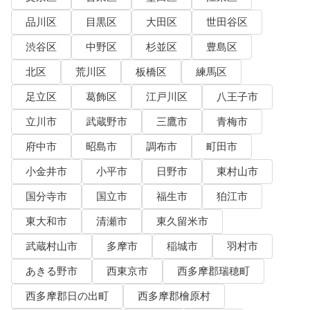
品川区
目黒区
大田区
世田谷区
渋谷区
中野区
杉並区
豊島区
北区
荒川区
板橋区
練馬区
足立区
葛飾区
江戸川区
八王子市
立川市
武蔵野市
三鷹市
青梅市
府中市
昭島市
調布市
町田市
小金井市
小平市
日野市
東村山市
国分寺市
国立市
福生市
狛江市
東大和市
清瀬市
東久留米市
武蔵村山市
多摩市
稲城市
羽村市
あきる野市
西東京市
西多摩郡瑞穂町
西多摩郡日の出町
西多摩郡檜原村