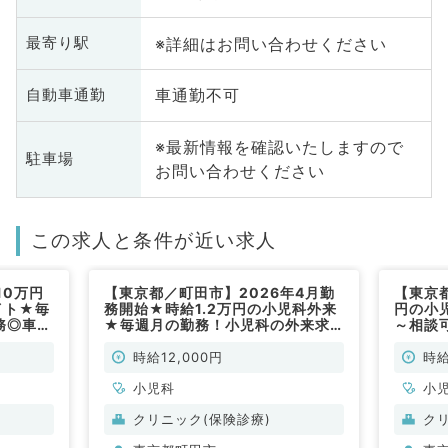
※詳細はお問い合わせください
最寄り駅
車通勤不可
自動車通勤
※最新情報を確認いたしますので
駐車場
お問い合わせください
この求人と条件が近い求人
10万円
【東京都／町田市】2026年4月勤
【東京都
イト★毎
務開始★時給1.2万円の小児科外来
円の小
務◎車通
★毎週月の勤務！小児科の外来求
～相談
ックです
人です～駅直結で通勤もラクラクで
体制◎
す～（小児科／非常勤）
抜群～
時給12,000円
時給
（小児
小児科
小
クリニック(保険診療)
ク