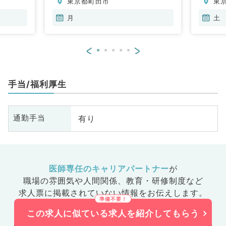
東京都町田市
東
月
土
<
>
手当/福利厚生
有り
通勤手当
医師専任のキャリアパートナー
が
職場の雰囲気や人間関係、
教育・研修制度など
求人票に掲載されていない情報をお伝えします。
この求人に似ている求人を紹介してもらう