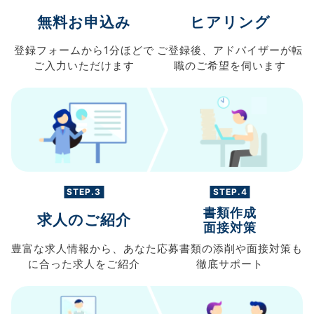
無料お申込み
ヒアリング
登録フォームから
1分ほどで
ご登録後、
アドバイザーが転
ご入力
いただけます
職の
ご希望を伺います
STEP.3
STEP.4
書類作成
求人のご紹介
面接対策
豊富な求人情報から、
あなた
応募書類の
添削や面接対策も
に合った求人を
ご紹介
徹底サポート