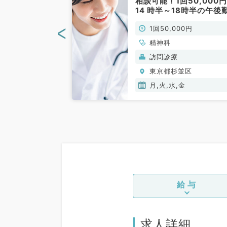
第1・3・5週
相談可能！1回50,000
です・時給1万
14 時半～18時半の午後
・心療内科／非
務！看護師同行あり（訪
<
00円
1回50,000円
診療／非常勤）
心療内科
精神科
(保険診療)
訪問診療
並区
東京都杉並区
月,火,水,金
給与
求人詳細