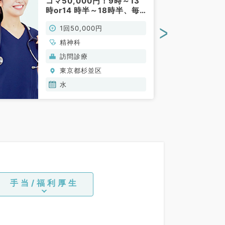
コマ50,000円！9時～13
時or14 時半～18時半、毎
週水曜日／9時～18時のご
>
1回50,000円
勤務◎ゆったりめの件数＆
看護師同行もあり！駅近ク
精神科
リニックです（その他／非
訪問診療
常勤）
東京都杉並区
水
手当/福利厚生