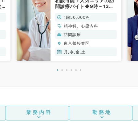
円！
相談可能！人気エリアの訪
勤
問診療バイト◆9時～13時
問
で1回50,000円！看護師同
1回50,000円
行あり（訪問診療／非常
勤）
精神科、心療内科
訪問診療
東京都杉並区
月,水,金,土
業務内容
勤務地