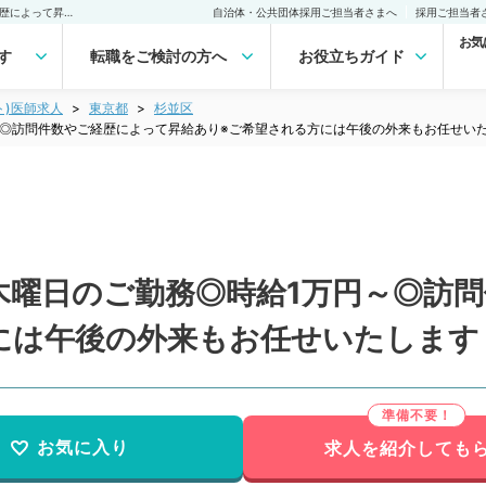
【東京都／杉並区】毎週木曜日のご勤務◎時給1万円～◎訪問件数やご経歴によって昇給あり※ご希望される方には午後の外来もお任せいたします（精神科／非常勤）非常勤(アルバイト)の求人｜医師の求人・転職・アルバイトは【マイナビDOCTOR】
自治体・公共団体採用ご担当者さまへ
採用ご担当者
お気
す
転職をご検討の方へ
お役立ちガイド
ト)医師求人
東京都
杉並区
～◎訪問件数やご経歴によって昇給あり※ご希望される方には午後の外来もお任せい
木曜日のご勤務◎時給1万円～◎訪
には午後の外来もお任せいたします
お気に入り
求人を紹介しても