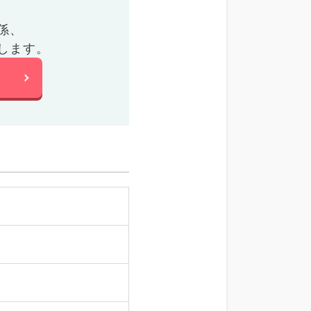
係、
します。