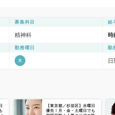
募集科目
給
精神科
時
勤務曜日
勤
日
木
間:
日
間:
日
【東京都／杉並区】水曜日
も
優先！月・金・土曜日でも