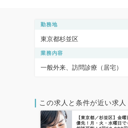
勤務地
東京都杉並区
業務内容
一般外来、訪問診療（居宅）
この求人と条件が近い求人
杉並区】非指定
【東京都／杉並区】金曜
歓迎！精神科の
優先！月・火・水曜日で