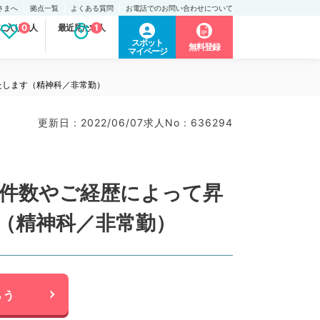
さまへ
拠点一覧
よくある質問
お電話でのお問い合わせについて
に入り求人
0
最近見た求人
1
スポット
無料登録
マイページ
たします（精神科／非常勤）
更新日 : 2022/06/07
求人No : 636294
問件数やご経歴によって昇
（精神科／非常勤）
らう