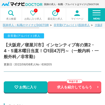
医師の求人・転職・アルバイトはマイナビDOCTOR
0
1
MENU
お気に入り求人
最近見た求人
マイページ
求人検索
医師求人・転職のマイナビDOCTOR
非常勤(アルバイト)医師求人
大阪府
非常勤(アルバイト)求人
【大阪府／寝屋川市】インセンティブ有の第2・
4・5週木曜日当直！◎1回4万円～（一般内科・一
般外科／非常勤）
更新日 : 2022/06/08
求人No : 636205
お気に入り
求人を紹介してもらう