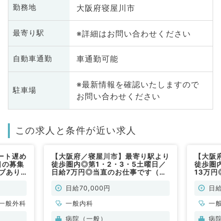
大阪府寝屋川市
勤務地
※詳細はお問い合わせください
最寄り駅
車通勤可能
自動車通勤
※最新情報を確認いたしますので
駐車場
お問い合わせください
この求人と条件が近い求人
ート遅め
【大阪府／寝屋川市】最寄り駅より
【大阪
日の募集
徒歩圏内◎第1・2・3・5土曜日／
徒歩圏
ブあり
日給7万円◎当直のお仕事です（一
13万
常勤）
般内科／非常勤）
般内科
日給70,000円
日給
一般外科
一般内科
一
病院（一般）
病