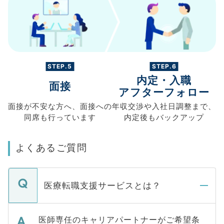
STEP.5
STEP.6
内定・入職
面接
アフターフォロー
面接が不安な方へ、
面接への
年収交渉や
入社日調整まで、
同席も
行っています
内定後もバックアップ
よくあるご質問
医療転職支援サービスとは？
医師専任のキャリアパートナーがご希望条