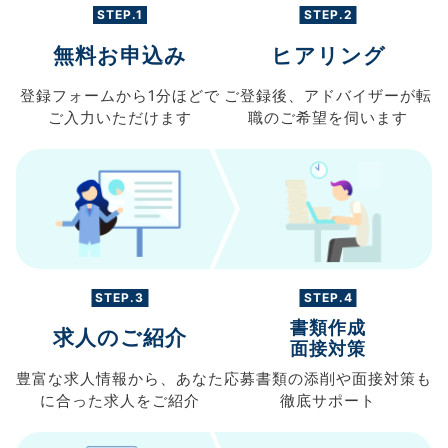
STEP.1
STEP.2
無料お申込み
ヒアリング
登録フォームから
1分ほどで
ご登録後、
アドバイザーが転
ご入力
いただけます
職の
ご希望を伺います
STEP.3
STEP.4
書類作成
求人のご紹介
面接対策
豊富な求人情報から、
あなた
応募書類の
添削や面接対策も
に合った求人を
ご紹介
徹底サポート