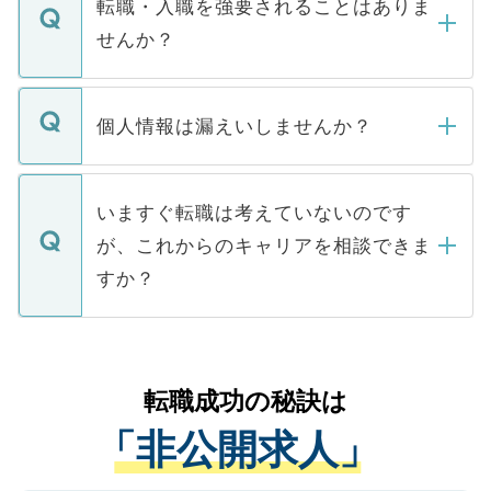
うち約3割は、Webサイトからご覧いただ
転職・入職を強要されることはありま
い。
けない「非公開求人」です。非公開求人は
せんか？
下記の理由によって、一般には公開してい
ません。
転職・入職を強要することは一切ありませ
ん。また、仮に応募先から内定をいただい
個人情報は漏えいしませんか？
■応募殺到を避けるため 人気のある医療機
たとしても、ご本人が納得しない限り、内
関を公にしてしまうと、応募が殺到する場
定を承諾する必要はありません。内定先へ
個人情報が漏えいすることはありませんの
合があります。 選考を効率よく行うため
の辞退の連絡はキャリアパートナーが行い
で、ご安心ください。当サイトからの登録
いますぐ転職は考えていないのです
に、医療機関が求める条件に合った人材の
ますので、ご安心ください。
などで収集したご登録者様の個人情報は、
が、これからのキャリアを相談できま
みを人材紹介会社に依頼するケースが増え
ご本人のキャリアアップおよび転職活動の
ています。
すか？
支援を目的に使用いたします。お預かりし
ているすべての個人データはご本人の許可
お気軽にご相談ください。先生専任のキャ
なく、医療機関側に開示したり、第三者に
リアパートナーが将来のご希望などをおう
提供することは一切ありません。また弊社
かがいして、現在の医療機関の状況や紹介
転職成功の秘訣は
は、個人情報の取り扱いについての厳密な
経験をまじえながら、適切なアドバイスを
管理基準を満たした事業者のみに付与され
「非公開求人」
させていただきます。すぐにご転職をされ
る、プライバシーマークを取得済みです。
ない方には、長期的なサポートが可能です
ご登録いただいた個人情報は、SSL（デー