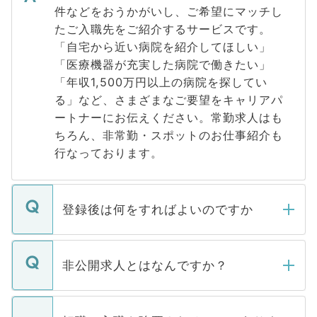
件などをおうかがいし、ご希望にマッチし
たご入職先をご紹介するサービスです。
「自宅から近い病院を紹介してほしい」
「医療機器が充実した病院で働きたい」
「年収1,500万円以上の病院を探してい
る」など、さまざまなご要望をキャリアパ
ートナーにお伝えください。常勤求人はも
ちろん、非常勤・スポットのお仕事紹介も
行なっております。
登録後は何をすればよいのですか
ご登録いただきましたら、弊社担当者がご
登録内容を確認し、その後メールもしくは
非公開求人とはなんですか？
お電話にて次のステップのご案内をいたし
ます。通常、5営業日以内にはご連絡をせて
マイナビDOCTORで取り扱っている求人の
いただきますので、しばらくお待ちくださ