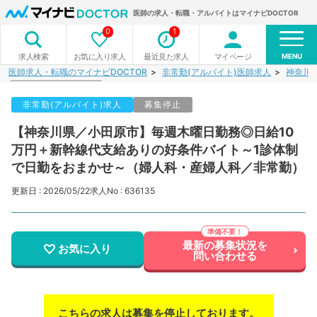
医師の求人・転職・アルバイトはマイナビDOCTOR
0
1
MENU
お気に入り求人
最近見た求人
マイページ
求人検索
医師求人・転職のマイナビDOCTOR
非常勤(アルバイト)医師求人
神奈川
非常勤(アルバイト)求人
募集停止
【神奈川県／小田原市】毎週木曜日勤務◎日給10
万円＋新幹線代支給ありの好条件バイト～1診体制
で日勤をおまかせ～（婦人科・産婦人科／非常勤）
更新日 : 2026/05/22
求人No : 636135
最新の募集状況を
お気に入り
問い合わせる
こちらの求人は募集を停止しております。