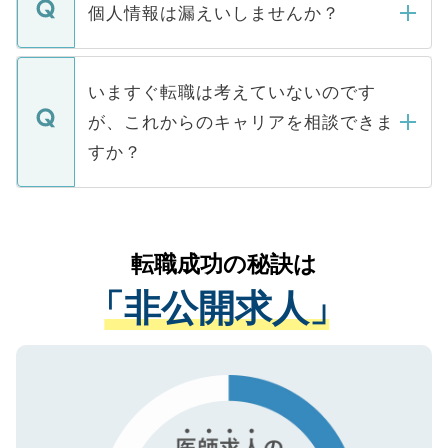
ん。また、仮に応募先から内定をいただい
個人情報は漏えいしませんか？
■応募殺到を避けるため 人気のある医療機
たとしても、ご本人が納得しない限り、内
関を公にしてしまうと、応募が殺到する場
定を承諾する必要はありません。内定先へ
個人情報が漏えいすることはありませんの
合があります。 選考を効率よく行うため
の辞退の連絡はキャリアパートナーが行い
で、ご安心ください。当サイトからの登録
いますぐ転職は考えていないのです
に、医療機関が求める条件に合った人材の
ますので、ご安心ください。
などで収集したご登録者様の個人情報は、
が、これからのキャリアを相談できま
みを人材紹介会社に依頼するケースが増え
ご本人のキャリアアップおよび転職活動の
ています。
すか？
支援を目的に使用いたします。お預かりし
ているすべての個人データはご本人の許可
お気軽にご相談ください。先生専任のキャ
なく、医療機関側に開示したり、第三者に
リアパートナーが将来のご希望などをおう
提供することは一切ありません。また弊社
かがいして、現在の医療機関の状況や紹介
転職成功の秘訣は
は、個人情報の取り扱いについての厳密な
経験をまじえながら、適切なアドバイスを
管理基準を満たした事業者のみに付与され
「非公開求人」
させていただきます。すぐにご転職をされ
る、プライバシーマークを取得済みです。
ない方には、長期的なサポートが可能です
ご登録いただいた個人情報は、SSL（デー
ので、まずはご登録ください。
タ暗号化）によって保護されていますの
で、機密保持に関してもご安心ください。