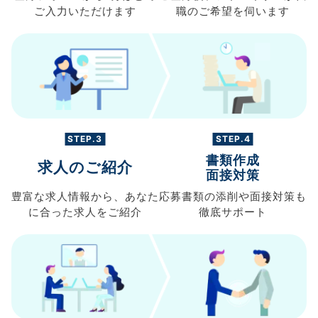
ご入力
いただけます
職の
ご希望を伺います
STEP.3
STEP.4
書類作成
求人のご紹介
面接対策
豊富な求人情報から、
あなた
応募書類の
添削や面接対策も
に合った求人を
ご紹介
徹底サポート