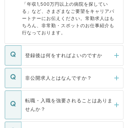
「年収1,500万円以上の病院を探してい
る」など、さまざまなご要望をキャリアパ
ートナーにお伝えください。常勤求人はも
ちろん、非常勤・スポットのお仕事紹介も
行なっております。
登録後は何をすればよいのですか
ご登録いただきましたら、弊社担当者がご
登録内容を確認し、その後メールもしくは
非公開求人とはなんですか？
お電話にて次のステップのご案内をいたし
ます。通常、5営業日以内にはご連絡をせて
マイナビDOCTORで取り扱っている求人の
いただきますので、しばらくお待ちくださ
うち約3割は、Webサイトからご覧いただ
転職・入職を強要されることはありま
い。
けない「非公開求人」です。非公開求人は
せんか？
下記の理由によって、一般には公開してい
ません。
転職・入職を強要することは一切ありませ