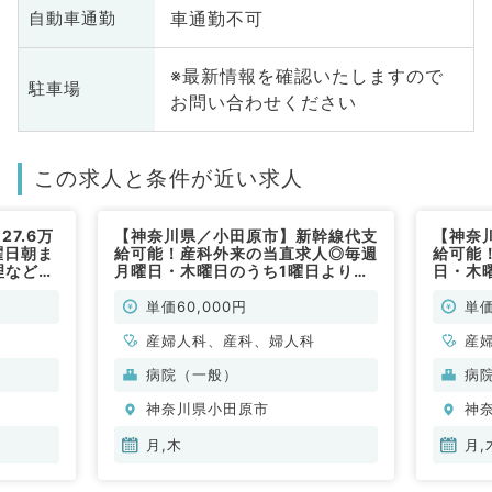
車通勤不可
自動車通勤
※最新情報を確認いたしますので
駐車場
お問い合わせください
この求人と条件が近い求人
7.6万
【神奈川県／小田原市】新幹線代支
【神奈
曜日朝ま
給可能！産科外来の当直求人◎毎週
給可能
理などを
月曜日・木曜日のうち1曜日よりご
日・木
）
相談可能・1回最大8万円！（産婦
可能・
人科／非常勤）
科／非
単価60,000円
単価
産婦人科、産科、婦人科
産
病院（一般）
病
神奈川県小田原市
神
月,木
月,