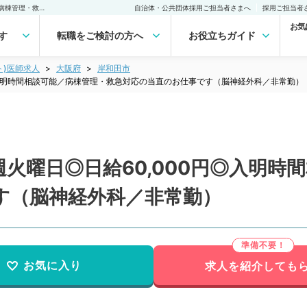
【大阪府／岸和田市】毎週火曜日◎日給60,000円◎入明時間相談可能／病棟管理・救急対応の当直のお仕事です（脳神経外科／非常勤）非常勤(アルバイト)の求人｜医師の求人・転職・アルバイトは【マイナビDOCTOR】
自治体・公共団体採用ご担当者さまへ
採用ご担当者
お気
す
転職をご検討の方へ
お役立ちガイド
ト)医師求人
大阪府
岸和田市
◎入明時間相談可能／病棟管理・救急対応の当直のお仕事です（脳神経外科／非常勤）
火曜日◎日給60,000円◎入明時
す（脳神経外科／非常勤）
お気に入り
求人を紹介しても