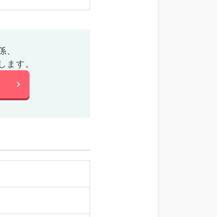
係、
します。