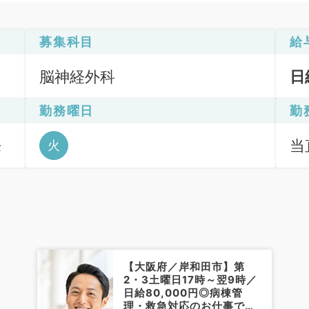
募集科目
給
脳神経外科
日
勤務曜日
勤
来
当直
火
当直
【大阪府／岸和田市】第
2・3土曜日17時～翌9時／
日給80,000円◎病棟管
理・救急対応のお仕事です