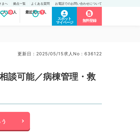
さまへ
拠点一覧
よくある質問
お電話でのお問い合わせについて
に入り求人
0
最近見た求人
1
スポット
無料登録
マイページ
更新日 : 2025/05/15
求人No : 636122
間相談可能／病棟管理・救
らう