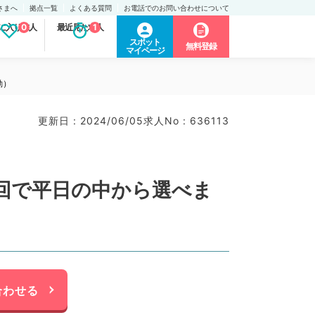
さまへ
拠点一覧
よくある質問
お電話でのお問い合わせについて
に入り求人
0
最近見た求人
1
スポット
無料登録
マイページ
勤）
更新日 : 2024/06/05
求人No : 636113
回で平日の中から選べま
合わせる