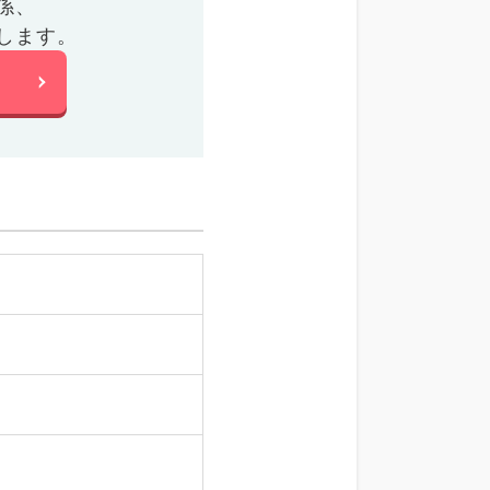
係、
します。