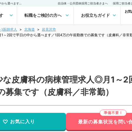
【北海道／岩見沢市】希少な皮膚科の病棟管理求人◎月1～2回で平日の中から選べます／1回4万の午前勤務での募集です（皮膚科／非常勤）非常勤(アルバイト)の求人｜医師の求人・転職・アルバイトは【マイナビDOCTOR】
自治体・公共団体採用ご担当者さまへ
採用ご担当者
お気
す
転職をご検討の方へ
お役立ちガイド
ト)医師求人
北海道
岩見沢市
1～2回で平日の中から選べます／1回4万の午前勤務での募集です（皮膚科／非常
少な皮膚科の病棟管理求人◎月1～2
での募集です（皮膚科／非常勤）
お気に入り
最新の募集状況を問い