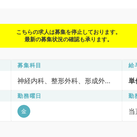
こちらの求人は募集を停止しております。
最新の募集状況の確認も承ります。
募集科目
給
神経内科、整形外科、形成外
単
科、脳神経外科、呼吸器外科、
勤務曜日
勤
心臓血管外科、泌尿器科、リハ
ビリテーション科、麻酔科、緩
当直
金
和ケア科、一般内科、循環器内
科、呼吸器内科、消化器内科、