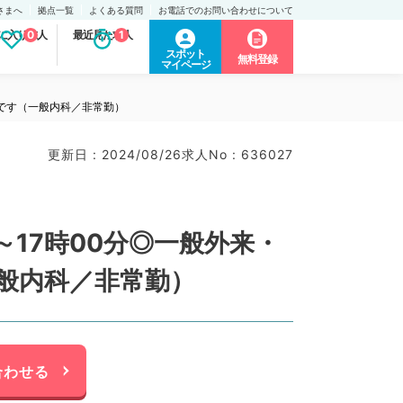
さまへ
拠点一覧
よくある質問
お電話でのお問い合わせについて
に入り求人
0
最近見た求人
1
スポット
無料登録
マイページ
事です（一般内科／非常勤）
更新日 : 2024/08/26
求人No : 636027
～17時00分◎一般外来・
般内科／非常勤）
合わせる