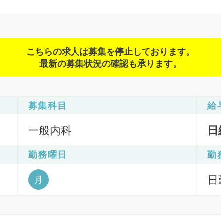
こちらの求人は募集を停止しております。
最新の募集状況の確認も承ります。
募集科目
給
一般内科
日
勤務曜日
勤
療
日
月
、
6