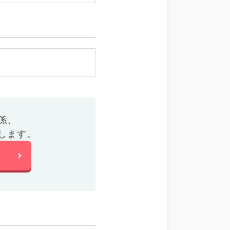
係、
します。