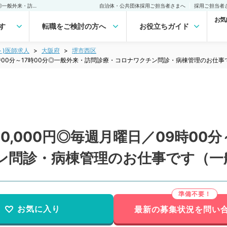
【大阪府／堺市】◎日給80,000円◎毎週月曜日／09時00分～17時00分◎一般外来・訪問診療・コロナワクチン問診・病棟管理のお仕事です（一般内科／非常勤）非常勤(アルバイト)の求人｜医師の求人・転職・アルバイトは【マイナビDOCTOR】
自治体・公共団体採用ご担当者さまへ
採用ご担当者
お気
す
転職をご検討の方へ
お役立ちガイド
ト)医師求人
大阪府
堺市西区
9時00分～17時00分◎一般外来・訪問診療・コロナワクチン問診・病棟管理のお仕
,000円◎毎週月曜日／09時00分
ン問診・病棟管理のお仕事です（一
お気に入り
最新の募集状況を問い