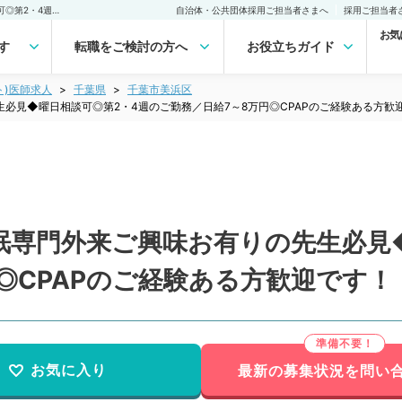
【千葉県／幕張市】◆睡眠専門外来ご興味お有りの先生必見◆曜日相談可◎第2・4週のご勤務／日給7～8万円◎CPAPのご経験ある方歓迎です！（科目不問／非常勤）非常勤(アルバイト)の求人｜医師の求人・転職・アルバイトは【マイナビDOCTOR】
自治体・公共団体採用ご担当者さまへ
採用ご担当者
お気
す
転職をご検討の方へ
お役立ちガイド
ト)医師求人
千葉県
千葉市美浜区
必見◆曜日相談可◎第2・4週のご勤務／日給7～8万円◎CPAPのご経験ある方歓
眠専門外来ご興味お有りの先生必見
◎CPAPのご経験ある方歓迎です
お気に入り
最新の募集状況を問い