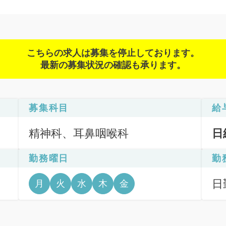
こちらの求人は募集を停止しております。
最新の募集状況の確認も承ります。
募集科目
給
精神科、耳鼻咽喉科
日
勤務曜日
勤
日
月
火
水
木
金
6