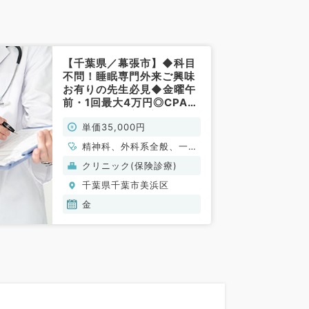
【千葉県／幕張市】◆科目
不問！睡眠専門外来ご興味
お有りの先生必見◆金曜午
前・1回最大4万円◎CPAP
のご経験ある方歓迎です！
単価35,000円
（科目不問・精神科／非常
勤）
精神科、外科系全般、一般
外科
クリニック(保険診療)
千葉県千葉市美浜区
金