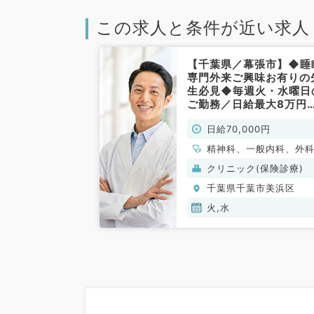
この求人と条件が近い求人
【千葉県／幕張市】◆睡
専門外来ご興味お有りの
生必見◆毎週火・水曜日
ご勤務／日給最大8万円
◎CPAPのご経験ある方
日給70,000円
迎です！（精神科／非常
勤）
精神科、一般内科、外
全般、一般外科
クリニック(保険診療)
千葉県千葉市美浜区
火,水