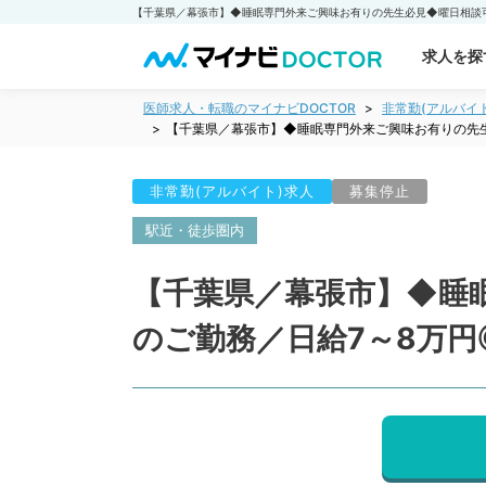
求人を探
医師求人・転職のマイナビDOCTOR
非常勤(アルバイ
【千葉県／幕張市】◆睡眠専門外来ご興味お有りの先生
非常勤(アルバイト)求人
募集停止
駅近・徒歩圏内
【千葉県／幕張市】◆睡
のご勤務／日給7～8万円