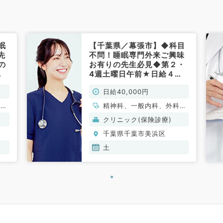
眠
【千葉県／幕張市】◆科目
先
不問！睡眠専門外来ご興味
の
お有りの先生必見◆第２・
4週土曜日午前★日給４万
歓
円◎CPAPのご経験ある方
日給40,000円
歓迎です！（科目不問／非
常勤）
科系
精神科、一般内科、外科系
全般、一般外科
クリニック(保険診療)
千葉県千葉市美浜区
土