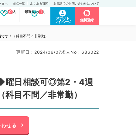
さまへ
拠点一覧
よくある質問
お電話でのお問い合わせについて
に入り求人
0
最近見た求人
1
スポット
無料登録
マイページ
迎です！（科目不問／非常勤）
更新日 : 2024/06/07
求人No : 636022
◆曜日相談可◎第2・4週
！（科目不問／非常勤）
合わせる