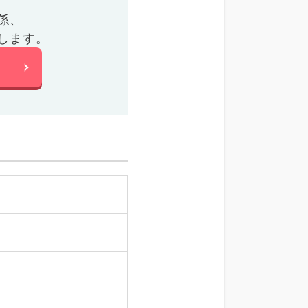
係、
します。