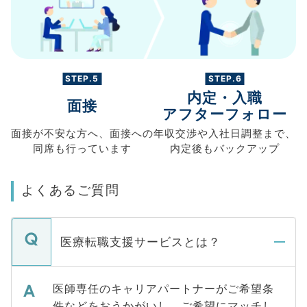
STEP.5
STEP.6
内定・入職
面接
アフターフォロー
面接が不安な方へ、
面接への
年収交渉や
入社日調整まで、
同席も
行っています
内定後もバックアップ
よくあるご質問
医療転職支援サービスとは？
医師専任のキャリアパートナーがご希望条
件などをおうかがいし、ご希望にマッチし