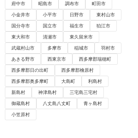
府中市
昭島市
調布市
町田市
小金井市
小平市
日野市
東村山市
国分寺市
国立市
福生市
狛江市
東大和市
清瀬市
東久留米市
武蔵村山市
多摩市
稲城市
羽村市
あきる野市
西東京市
西多摩郡瑞穂町
西多摩郡日の出町
西多摩郡檜原村
西多摩郡奥多摩町
大島町
利島村
新島村
神津島村
三宅島三宅村
御蔵島村
八丈島八丈町
青ヶ島村
小笠原村