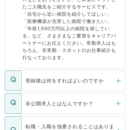
たご入職先をご紹介するサービスです。
「自宅から近い病院を紹介してほしい」
「医療機器が充実した病院で働きたい」
「年収1,500万円以上の病院を探してい
る」など、さまざまなご要望をキャリアパ
ートナーにお伝えください。常勤求人はも
ちろん、非常勤・スポットのお仕事紹介も
行なっております。
登録後は何をすればよいのですか
ご登録いただきましたら、弊社担当者がご
登録内容を確認し、その後メールもしくは
非公開求人とはなんですか？
お電話にて次のステップのご案内をいたし
ます。通常、5営業日以内にはご連絡をせて
マイナビDOCTORで取り扱っている求人の
いただきますので、しばらくお待ちくださ
うち約3割は、Webサイトからご覧いただ
転職・入職を強要されることはありま