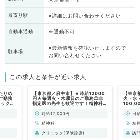
※詳細はお問い合わせください
最寄り駅
車通勤不可
自動車通勤
※最新情報を確認いたしますので
駐車場
お問い合わせください
この求人と条件が近い求人
たりめ
【東京都／府中市】★時給12000
【東京
ご勤務
円★毎週火・木曜日のご勤務◎非
火・水
ニックで
指定医の先生も歓迎です！精神科外
100,
常勤）
来をお任せします～後期研修中の先
す！駅
生も安心の教育体制～（精神科・心
／非常
時給12,000円
日給
療内科／非常勤）
精神科
精
クリニック(保険診療)
訪