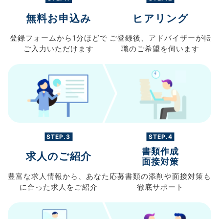
無料お申込み
ヒアリング
登録フォームから
1分ほどで
ご登録後、
アドバイザーが転
ご入力
いただけます
職の
ご希望を伺います
STEP.3
STEP.4
書類作成
求人のご紹介
面接対策
豊富な求人情報から、
あなた
応募書類の
添削や面接対策も
に合った求人を
ご紹介
徹底サポート