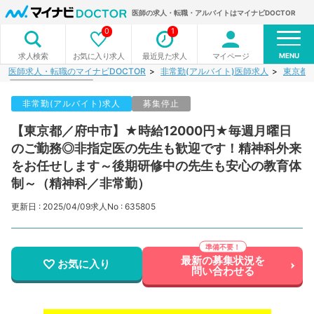
医師の求人・転職・アルバイトはマイナビDOCTOR
0
1
MENU
お気に入り求人
最近見た求人
マイページ
求人検索
医師求人・転職のマイナビDOCTOR
非常勤(アルバイト)医師求人
東京都
非常勤(アルバイト)求人
募集停止
【東京都／府中市】★時給12000円★毎週月曜日
のご勤務◎非指定医の先生も歓迎です！精神科外来
をお任せします～後期研修中の先生も安心の教育体
制～（精神科／非常勤）
更新日 : 2025/04/09
求人No : 635805
最新の募集状況を
お気に入り
問い合わせる