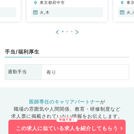
東京都府中市
東
火,木
火,
<
>
手当/福利厚生
有り
通勤手当
医師専任のキャリアパートナー
が
職場の雰囲気や人間関係、
教育・研修制度など
求人票に掲載されていない情報をお伝えします。
この求人に似ている求人を紹介してもらう