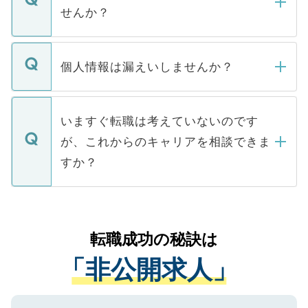
い。
けない「非公開求人」です。非公開求人は
せんか？
下記の理由によって、一般には公開してい
ません。
転職・入職を強要することは一切ありませ
ん。また、仮に応募先から内定をいただい
個人情報は漏えいしませんか？
■応募殺到を避けるため 人気のある医療機
たとしても、ご本人が納得しない限り、内
関を公にしてしまうと、応募が殺到する場
定を承諾する必要はありません。内定先へ
個人情報が漏えいすることはありませんの
合があります。 選考を効率よく行うため
の辞退の連絡はキャリアパートナーが行い
で、ご安心ください。当サイトからの登録
いますぐ転職は考えていないのです
に、医療機関が求める条件に合った人材の
ますので、ご安心ください。
などで収集したご登録者様の個人情報は、
が、これからのキャリアを相談できま
みを人材紹介会社に依頼するケースが増え
ご本人のキャリアアップおよび転職活動の
ています。
すか？
支援を目的に使用いたします。お預かりし
ているすべての個人データはご本人の許可
お気軽にご相談ください。先生専任のキャ
なく、医療機関側に開示したり、第三者に
リアパートナーが将来のご希望などをおう
提供することは一切ありません。また弊社
かがいして、現在の医療機関の状況や紹介
転職成功の秘訣は
は、個人情報の取り扱いについての厳密な
経験をまじえながら、適切なアドバイスを
管理基準を満たした事業者のみに付与され
「非公開求人」
させていただきます。すぐにご転職をされ
る、プライバシーマークを取得済みです。
ない方には、長期的なサポートが可能です
ご登録いただいた個人情報は、SSL（デー
ので、まずはご登録ください。
タ暗号化）によって保護されていますの