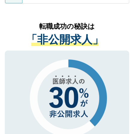
ているすべての個人データはご本人の許可
お気軽にご相談ください。先生専任のキャ
なく、医療機関側に開示したり、第三者に
リアパートナーが将来のご希望などをおう
提供することは一切ありません。また弊社
かがいして、現在の医療機関の状況や紹介
転職成功の秘訣は
は、個人情報の取り扱いについての厳密な
経験をまじえながら、適切なアドバイスを
管理基準を満たした事業者のみに付与され
「非公開求人」
させていただきます。すぐにご転職をされ
る、プライバシーマークを取得済みです。
ない方には、長期的なサポートが可能です
ご登録いただいた個人情報は、SSL（デー
ので、まずはご登録ください。
タ暗号化）によって保護されていますの
で、機密保持に関してもご安心ください。