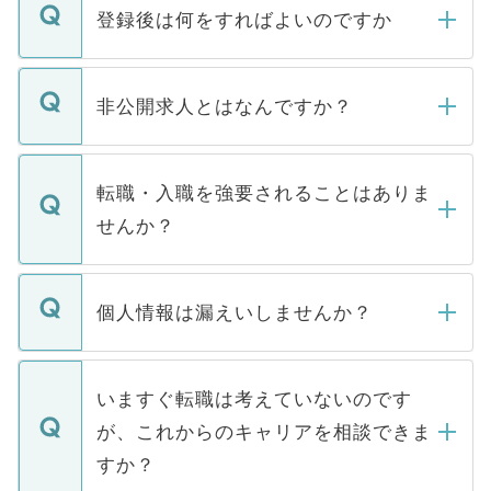
登録後は何をすればよいのですか
ご登録いただきましたら、弊社担当者がご
登録内容を確認し、その後メールもしくは
非公開求人とはなんですか？
お電話にて次のステップのご案内をいたし
ます。通常、5営業日以内にはご連絡をせて
マイナビDOCTORで取り扱っている求人の
いただきますので、しばらくお待ちくださ
うち約3割は、Webサイトからご覧いただ
転職・入職を強要されることはありま
い。
けない「非公開求人」です。非公開求人は
せんか？
下記の理由によって、一般には公開してい
ません。
転職・入職を強要することは一切ありませ
ん。また、仮に応募先から内定をいただい
個人情報は漏えいしませんか？
■応募殺到を避けるため 人気のある医療機
たとしても、ご本人が納得しない限り、内
関を公にしてしまうと、応募が殺到する場
定を承諾する必要はありません。内定先へ
個人情報が漏えいすることはありませんの
合があります。 選考を効率よく行うため
の辞退の連絡はキャリアパートナーが行い
で、ご安心ください。当サイトからの登録
いますぐ転職は考えていないのです
に、医療機関が求める条件に合った人材の
ますので、ご安心ください。
などで収集したご登録者様の個人情報は、
が、これからのキャリアを相談できま
みを人材紹介会社に依頼するケースが増え
ご本人のキャリアアップおよび転職活動の
ています。
すか？
支援を目的に使用いたします。お預かりし