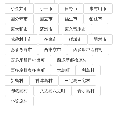
小金井市
小平市
日野市
東村山市
国分寺市
国立市
福生市
狛江市
東大和市
清瀬市
東久留米市
武蔵村山市
多摩市
稲城市
羽村市
あきる野市
西東京市
西多摩郡瑞穂町
西多摩郡日の出町
西多摩郡檜原村
西多摩郡奥多摩町
大島町
利島村
新島村
神津島村
三宅島三宅村
御蔵島村
八丈島八丈町
青ヶ島村
小笠原村