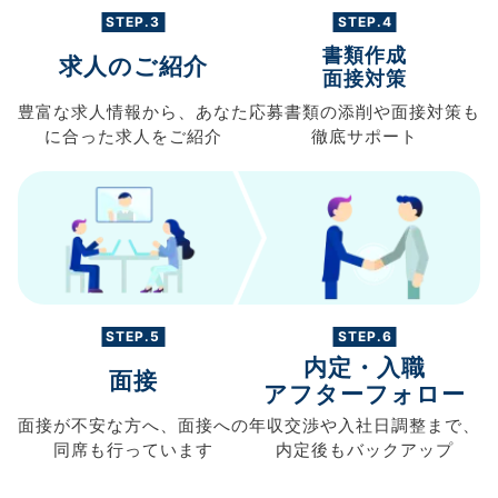
STEP.3
STEP.4
書類作成
求人のご紹介
面接対策
豊富な求人情報から、
あなた
応募書類の
添削や面接対策も
に合った求人を
ご紹介
徹底サポート
STEP.5
STEP.6
内定・入職
面接
アフターフォロー
面接が不安な方へ、
面接への
年収交渉や
入社日調整まで、
同席も
行っています
内定後もバックアップ