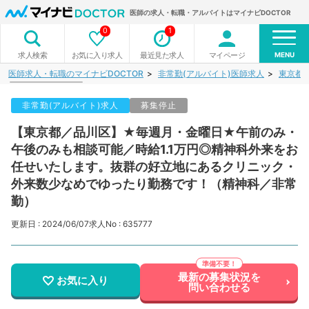
医師の求人・転職・アルバイトはマイナビDOCTOR
0
1
MENU
お気に入り求人
最近見た求人
マイページ
求人検索
医師求人・転職のマイナビDOCTOR
非常勤(アルバイト)医師求人
東京都
非常勤(アルバイト)求人
募集停止
【東京都／品川区】★毎週月・金曜日★午前のみ・
午後のみも相談可能／時給1.1万円◎精神科外来をお
任せいたします。抜群の好立地にあるクリニック・
外来数少なめでゆったり勤務です！（精神科／非常
勤）
更新日 : 2024/06/07
求人No : 635777
最新の募集状況を
お気に入り
問い合わせる