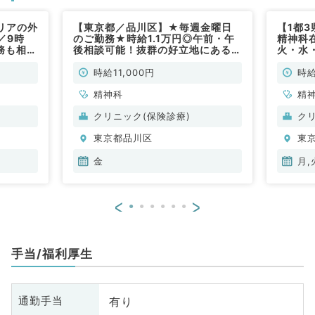
リアの外
【東京都／品川区】★毎週金曜日
【1都
／9時
のご勤務★時給1.1万円◎午前・午
精神科
務も相談
後相談可能！抜群の好立地にあるク
火・水
ンティブ
リニック・外来数少なめでゆったり
9,00
常勤）
勤務です！（精神科／非常勤）
す！（
時給11,000円
時給
精神科
精
クリニック(保険診療)
ク
東京都品川区
東
金
月,
<
>
手当/福利厚生
有り
通勤手当