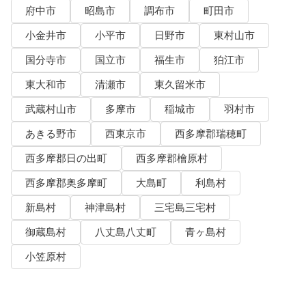
府中市
昭島市
調布市
町田市
小金井市
小平市
日野市
東村山市
国分寺市
国立市
福生市
狛江市
東大和市
清瀬市
東久留米市
武蔵村山市
多摩市
稲城市
羽村市
あきる野市
西東京市
西多摩郡瑞穂町
西多摩郡日の出町
西多摩郡檜原村
西多摩郡奥多摩町
大島町
利島村
新島村
神津島村
三宅島三宅村
御蔵島村
八丈島八丈町
青ヶ島村
小笠原村