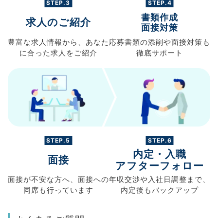
STEP.3
STEP.4
書類作成
求人のご紹介
面接対策
豊富な求人情報から、
あなた
応募書類の
添削や面接対策も
に合った求人を
ご紹介
徹底サポート
STEP.5
STEP.6
内定・入職
面接
アフターフォロー
面接が不安な方へ、
面接への
年収交渉や
入社日調整まで、
同席も
行っています
内定後もバックアップ