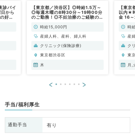
夜診バイ
【東京都／渋谷区】◎時給1.5万～
【東京
曜日から
◎毎週木曜の8時30分～19時00分
以内★
円の好条
のご勤務！◎不妊治療のご経験のあ
金 16
リニッ
る先生限定（婦人科、産科、産婦人
外来の
／非常
科／非常勤）
科／非
時給15,000円
時給
産婦人科、産科、婦人科
産
クリニック(保険診療)
ク
東京都渋谷区
東
木
月,
<
>
手当/福利厚生
有り
通勤手当