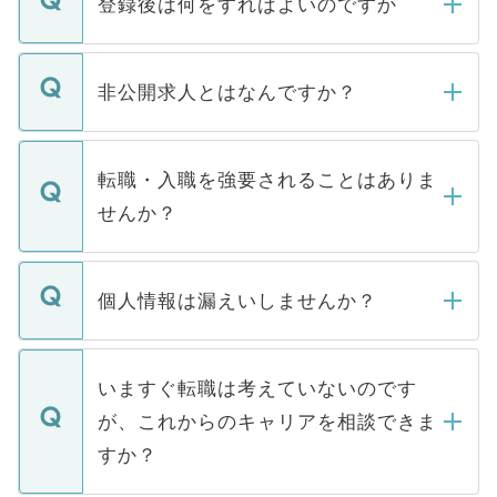
登録後は何をすればよいのですか
ご登録いただきましたら、弊社担当者がご
登録内容を確認し、その後メールもしくは
非公開求人とはなんですか？
お電話にて次のステップのご案内をいたし
ます。通常、5営業日以内にはご連絡をせて
マイナビDOCTORで取り扱っている求人の
いただきますので、しばらくお待ちくださ
うち約3割は、Webサイトからご覧いただ
転職・入職を強要されることはありま
い。
けない「非公開求人」です。非公開求人は
せんか？
下記の理由によって、一般には公開してい
ません。
転職・入職を強要することは一切ありませ
ん。また、仮に応募先から内定をいただい
個人情報は漏えいしませんか？
■応募殺到を避けるため 人気のある医療機
たとしても、ご本人が納得しない限り、内
関を公にしてしまうと、応募が殺到する場
定を承諾する必要はありません。内定先へ
個人情報が漏えいすることはありませんの
合があります。 選考を効率よく行うため
の辞退の連絡はキャリアパートナーが行い
で、ご安心ください。当サイトからの登録
いますぐ転職は考えていないのです
に、医療機関が求める条件に合った人材の
ますので、ご安心ください。
などで収集したご登録者様の個人情報は、
が、これからのキャリアを相談できま
みを人材紹介会社に依頼するケースが増え
ご本人のキャリアアップおよび転職活動の
ています。
すか？
支援を目的に使用いたします。お預かりし
ているすべての個人データはご本人の許可