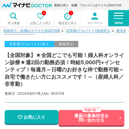
医師の求人・転職・アルバイトはマイナビDOCTOR
0
1
MENU
お気に入り求人
最近見た求人
マイページ
求人検索
医師求人・転職のマイナビDOCTOR
非常勤(アルバイト)医師求人
東京都
非常勤(アルバイト)求人
募集停止
【全国対象】★全国どこでも可能！婦人科オンライ
ン診療★週2回の勤務必須！時給5,000円+インセ
ンティブ！毎週月～日曜のお好きな枠で勤務可能～
自宅で働きたい方におススメです！～（産婦人科／
非常勤）
更新日 : 2024/06/07
求人No : 635709
最新の募集状況を
お気に入り
問い合わせる