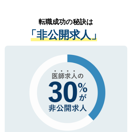
お気軽にご相談ください。先生専任のキャ
なく、医療機関側に開示したり、第三者に
リアパートナーが将来のご希望などをおう
提供することは一切ありません。また弊社
かがいして、現在の医療機関の状況や紹介
転職成功の秘訣は
は、個人情報の取り扱いについての厳密な
経験をまじえながら、適切なアドバイスを
管理基準を満たした事業者のみに付与され
「非公開求人」
させていただきます。すぐにご転職をされ
る、プライバシーマークを取得済みです。
ない方には、長期的なサポートが可能です
ご登録いただいた個人情報は、SSL（デー
ので、まずはご登録ください。
タ暗号化）によって保護されていますの
で、機密保持に関してもご安心ください。