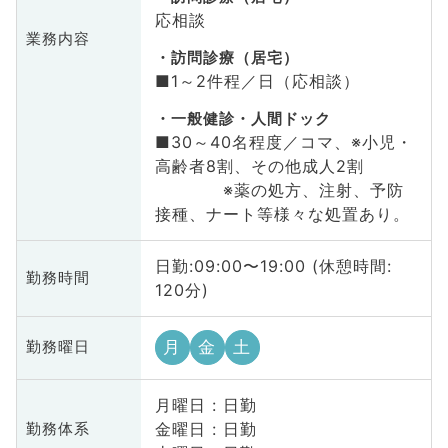
応相談
業務内容
訪問診療（居宅）
■1～2件程／日（応相談）
一般健診・人間ドック
■30～40名程度／コマ、※小児・
高齢者8割、その他成人2割
※薬の処方、注射、予防
接種、ナート等様々な処置あり。
日勤:09:00〜19:00 (休憩時間:
勤務時間
120分)
月
金
土
勤務曜日
月曜日 : 日勤
金曜日 : 日勤
勤務体系