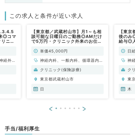
この求人と条件が近い求人
.4.5
【東京都／武蔵村山市】月1～も相
【東京
来◎コマ
談可能な日曜日のご勤務◎AMだけ
後のみ
クリニッ
で5万円・クリニック外来のお仕事
給与◎
診れる先
（内科／非常勤）
幅広く
一般外科
内科・
単価45,000円
日給
神経外
神経内科、一般内科、循環器内
神
管外科、
科、呼吸器内科、消化器内科、内
科
クリニック(保険診療)
ク
般内科、
分泌・代謝内科、腎臓内科
小
東京都武蔵村山市
東
、消化器
循
、腎臓内
内
日
木
、外科系
科
外科、膠
全
<
>
科、大
原
腸
手当/福利厚生