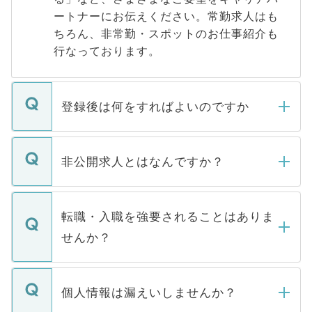
ートナーにお伝えください。常勤求人はも
ちろん、非常勤・スポットのお仕事紹介も
行なっております。
登録後は何をすればよいのですか
ご登録いただきましたら、弊社担当者がご
登録内容を確認し、その後メールもしくは
非公開求人とはなんですか？
お電話にて次のステップのご案内をいたし
ます。通常、5営業日以内にはご連絡をせて
マイナビDOCTORで取り扱っている求人の
いただきますので、しばらくお待ちくださ
うち約3割は、Webサイトからご覧いただ
転職・入職を強要されることはありま
い。
けない「非公開求人」です。非公開求人は
せんか？
下記の理由によって、一般には公開してい
ません。
転職・入職を強要することは一切ありませ
ん。また、仮に応募先から内定をいただい
個人情報は漏えいしませんか？
■応募殺到を避けるため 人気のある医療機
たとしても、ご本人が納得しない限り、内