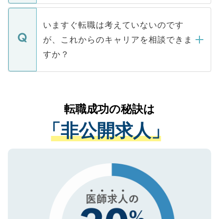
関を公にしてしまうと、応募が殺到する場
定を承諾する必要はありません。内定先へ
個人情報が漏えいすることはありませんの
合があります。 選考を効率よく行うため
の辞退の連絡はキャリアパートナーが行い
で、ご安心ください。当サイトからの登録
いますぐ転職は考えていないのです
に、医療機関が求める条件に合った人材の
ますので、ご安心ください。
などで収集したご登録者様の個人情報は、
が、これからのキャリアを相談できま
みを人材紹介会社に依頼するケースが増え
ご本人のキャリアアップおよび転職活動の
ています。
すか？
支援を目的に使用いたします。お預かりし
ているすべての個人データはご本人の許可
お気軽にご相談ください。先生専任のキャ
なく、医療機関側に開示したり、第三者に
リアパートナーが将来のご希望などをおう
提供することは一切ありません。また弊社
かがいして、現在の医療機関の状況や紹介
転職成功の秘訣は
は、個人情報の取り扱いについての厳密な
経験をまじえながら、適切なアドバイスを
管理基準を満たした事業者のみに付与され
「非公開求人」
させていただきます。すぐにご転職をされ
る、プライバシーマークを取得済みです。
ない方には、長期的なサポートが可能です
ご登録いただいた個人情報は、SSL（デー
ので、まずはご登録ください。
タ暗号化）によって保護されていますの
で、機密保持に関してもご安心ください。