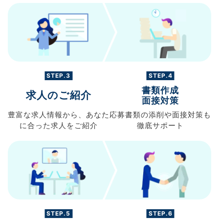
STEP.3
STEP.4
書類作成
求人のご紹介
面接対策
豊富な求人情報から、
あなた
応募書類の
添削や面接対策も
に合った求人を
ご紹介
徹底サポート
STEP.5
STEP.6