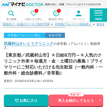
医師の求人・転職・アルバイトはマイナビDOCTOR
0
1
MENU
お気に入り求人
最近見た求人
マイページ
求人検索
医師求人・転職のマイナビDOCTOR
非常勤(アルバイト)医師求人
東京都
非常勤(アルバイト)求人
科目不問
武蔵村山さいとうクリニック
の非常勤（アルバイト）医師求
人
【東京都／武蔵村山市】☆日給8万円～☆人気のク
リニック外来☆毎週月・金・土曜日の募集！プライ
マリーにご対応いただける先生歓迎（一般内科・一
般外科・総合診療科／非常勤）
更新日 : 2026/04/03
求人No : 635554
お気に入り
求人を紹介してもらう