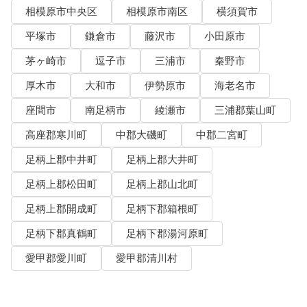
相模原市中央区
相模原市南区
横須賀市
平塚市
鎌倉市
藤沢市
小田原市
茅ヶ崎市
逗子市
三浦市
秦野市
厚木市
大和市
伊勢原市
海老名市
座間市
南足柄市
綾瀬市
三浦郡葉山町
高座郡寒川町
中郡大磯町
中郡二宮町
足柄上郡中井町
足柄上郡大井町
足柄上郡松田町
足柄上郡山北町
足柄上郡開成町
足柄下郡箱根町
足柄下郡真鶴町
足柄下郡湯河原町
愛甲郡愛川町
愛甲郡清川村