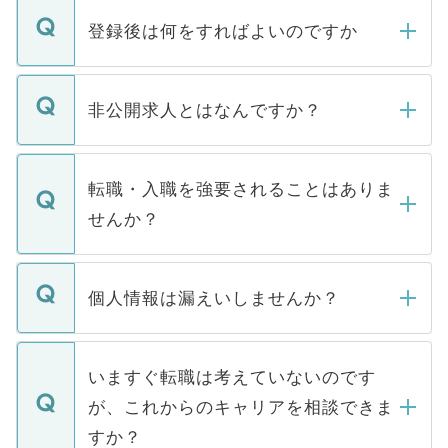
登録後は何をすればよいのですか
ご登録いただきましたら、弊社担当者がご
登録内容を確認し、その後メールもしくは
非公開求人とはなんですか？
お電話にて次のステップのご案内をいたし
ます。通常、5営業日以内にはご連絡をせて
マイナビDOCTORで取り扱っている求人の
いただきますので、しばらくお待ちくださ
うち約3割は、Webサイトからご覧いただ
転職・入職を強要されることはありま
い。
けない「非公開求人」です。非公開求人は
せんか？
下記の理由によって、一般には公開してい
ません。
転職・入職を強要することは一切ありませ
ん。また、仮に応募先から内定をいただい
個人情報は漏えいしませんか？
■応募殺到を避けるため 人気のある医療機
たとしても、ご本人が納得しない限り、内
関を公にしてしまうと、応募が殺到する場
定を承諾する必要はありません。内定先へ
個人情報が漏えいすることはありませんの
合があります。 選考を効率よく行うため
の辞退の連絡はキャリアパートナーが行い
で、ご安心ください。当サイトからの登録
いますぐ転職は考えていないのです
に、医療機関が求める条件に合った人材の
ますので、ご安心ください。
などで収集したご登録者様の個人情報は、
が、これからのキャリアを相談できま
みを人材紹介会社に依頼するケースが増え
ご本人のキャリアアップおよび転職活動の
ています。
すか？
支援を目的に使用いたします。お預かりし