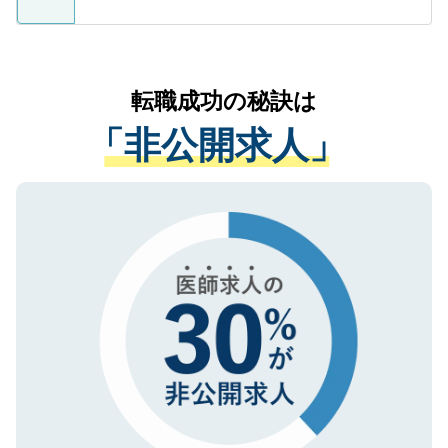
ているすべての個人データはご本人の許可
お気軽にご相談ください。先生専任のキャ
なく、医療機関側に開示したり、第三者に
リアパートナーが将来のご希望などをおう
提供することは一切ありません。また弊社
かがいして、現在の医療機関の状況や紹介
転職成功の秘訣は
は、個人情報の取り扱いについての厳密な
経験をまじえながら、適切なアドバイスを
管理基準を満たした事業者のみに付与され
「非公開求人」
させていただきます。すぐにご転職をされ
る、プライバシーマークを取得済みです。
ない方には、長期的なサポートが可能です
ご登録いただいた個人情報は、SSL（デー
ので、まずはご登録ください。
タ暗号化）によって保護されていますの
で、機密保持に関してもご安心ください。