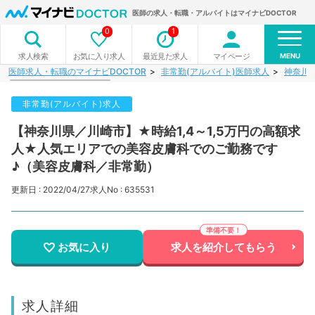
医師の求人・転職・アルバイトはマイナビDOCTOR
0
1
MENU
お気に入り求人
最近見た求人
マイページ
求人検索
医師求人・転職のマイナビDOCTOR
非常勤(アルバイト)医師求人
神奈川
非常勤(アルバイト)求人
【神奈川県／川崎市】★時給1,4～1,5万円の高額求
人★人気エリアでの美容皮膚科でのご勤務です
♪（美容皮膚科／非常勤）
更新日 : 2022/04/27
求人No : 635531
お気に入り
求人を紹介してもらう
求人詳細