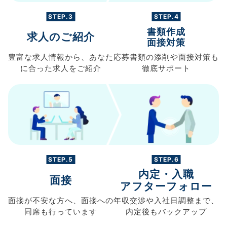
STEP.3
STEP.4
書類作成
求人のご紹介
面接対策
豊富な求人情報から、
あなた
応募書類の
添削や面接対策も
に合った求人を
ご紹介
徹底サポート
STEP.5
STEP.6
内定・入職
面接
アフターフォロー
面接が不安な方へ、
面接への
年収交渉や
入社日調整まで、
同席も
行っています
内定後もバックアップ