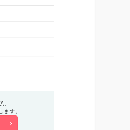
係、
します。