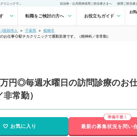
【千葉県／船橋市】日給9万円◎毎週水曜日の訪問診療のお仕事◇駅チカクリニックで通勤至便です。（精神科／非常勤）非常勤(アルバイト)の求人｜医師の求人・転職・アルバイトは【マイナビDOCTOR】
自治体・公共団体採用ご担当者さまへ
採用ご担当者
お気
す
転職をご検討の方へ
お役立ちガイド
ト)医師求人
千葉県
船橋市
療のお仕事◇駅チカクリニックで通勤至便です。（精神科／非常勤）
9万円◎毎週水曜日の訪問診療のお
／非常勤）
お気に入り
最新の募集状況を問い