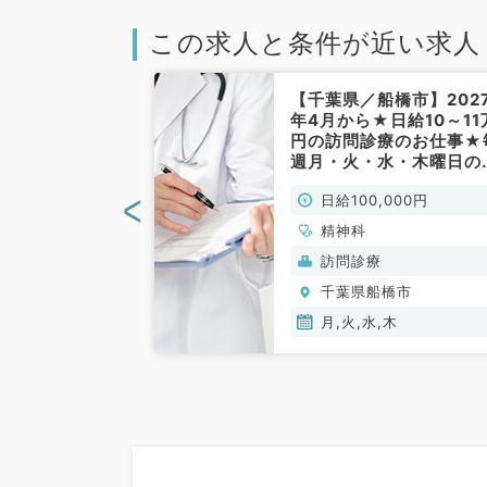
この求人と条件が近い求人
船橋市】★後期
【千葉県／船橋市】202
生や子育て中の
年4月から★日給10～11
時給最大1.4万
円の訪問診療のお仕事★
・火・水・木曜
週月・火・水・木曜日の
曜日から勤務可
ずれか週1の勤務／9時～
<
00円
日給100,000円
の勤務です
時終日のご勤務◎残業も
／非常勤）
く働きやすい環境が整っ
精神科
います（精神科／非常勤
(保険診療)
訪問診療
橋市
千葉県船橋市
木
月,火,水,木