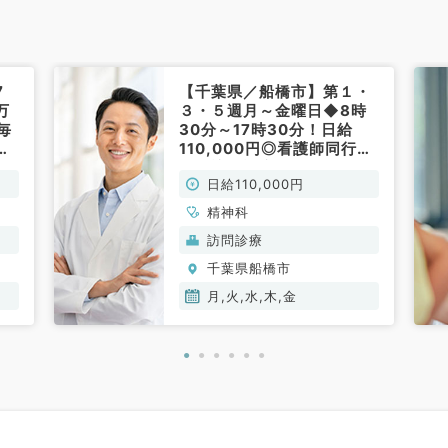
7
【千葉県／船橋市】第１・
万
３・５週月～金曜日◆8時
毎
30分～17時30分！日給
い
110,000円◎看護師同行あ
18
りの訪問診療バイトです
日給110,000円
な
（精神科／非常勤）
て
精神科
）
訪問診療
千葉県船橋市
月,火,水,木,金