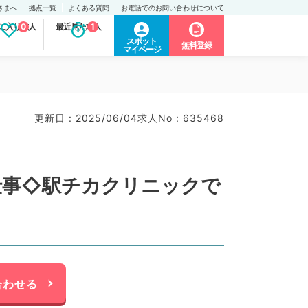
さまへ
拠点一覧
よくある質問
お電話でのお問い合わせについて
に入り求人
0
最近見た求人
1
スポット
無料登録
マイページ
更新日 : 2025/06/04
求人No : 635468
仕事◇駅チカクリニックで
合わせる