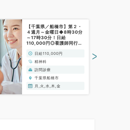
【千葉県／船橋市】第２・
４週月～金曜日◆8時30分
～17時30分！日給
110,000円◎看護師同行あ
りの訪問診療バイトです
>
日給110,000円
（精神科／非常勤）
精神科
訪問診療
千葉県船橋市
月,火,水,木,金