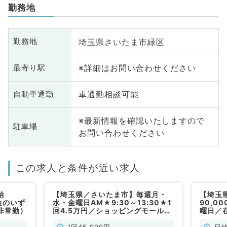
勤務地
埼玉県さいたま市緑区
勤務地
※詳細はお問い合わせください
最寄り駅
車通勤相談可能
自動車通勤
※最新情報を確認いたしますので
駐車場
お問い合わせください
この求人と条件が近い求人
給
【埼玉県／さいたま市】毎週月・
【埼玉
金のいず
水・金曜日AM★9:30～13:30★1
90,0
非常勤）
回4.5万円／ショッピングモール内
曜日／
クリニックで外来のお仕事です
駅チカ
◎（皮膚科／非常勤）
非常勤
1回45,000円
日給