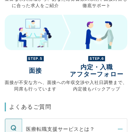
に合った求人を
ご紹介
徹底サポート
STEP.5
STEP.6
内定・入職
面接
アフターフォロー
面接が不安な方へ、
面接への
年収交渉や
入社日調整まで、
同席も
行っています
内定後もバックアップ
よくあるご質問
医療転職支援サービスとは？