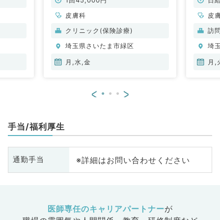
皮膚科
皮
クリニック(保険診療)
訪
埼玉県さいたま市緑区
埼
月,水,金
月,
<
>
手当/福利厚生
※詳細はお問い合わせください
通勤手当
医師専任のキャリアパートナー
が