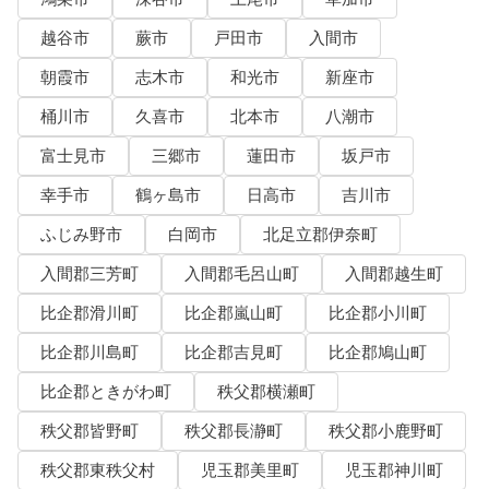
越谷市
蕨市
戸田市
入間市
朝霞市
志木市
和光市
新座市
桶川市
久喜市
北本市
八潮市
富士見市
三郷市
蓮田市
坂戸市
幸手市
鶴ヶ島市
日高市
吉川市
ふじみ野市
白岡市
北足立郡伊奈町
入間郡三芳町
入間郡毛呂山町
入間郡越生町
比企郡滑川町
比企郡嵐山町
比企郡小川町
比企郡川島町
比企郡吉見町
比企郡鳩山町
比企郡ときがわ町
秩父郡横瀬町
秩父郡皆野町
秩父郡長瀞町
秩父郡小鹿野町
秩父郡東秩父村
児玉郡美里町
児玉郡神川町