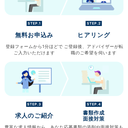
STEP.1
STEP.2
無料お申込み
ヒアリング
登録フォームから
1分ほどで
ご登録後、
アドバイザーが転
ご入力
いただけます
職の
ご希望を伺います
STEP.3
STEP.4
書類作成
求人のご紹介
面接対策
豊富な求人情報から、
あなた
応募書類の
添削や面接対策も