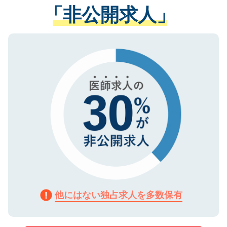
管理基準を満たした事業者のみに付与され
「非公開求人」
させていただきます。すぐにご転職をされ
る、プライバシーマークを取得済みです。
ない方には、長期的なサポートが可能です
ご登録いただいた個人情報は、SSL（デー
ので、まずはご登録ください。
タ暗号化）によって保護されていますの
で、機密保持に関してもご安心ください。
他にはない独占求人を多数保有