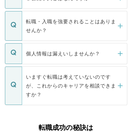
お電話にて次のステップのご案内をいたし
ます。通常、5営業日以内にはご連絡をせて
マイナビDOCTORで取り扱っている求人の
いただきますので、しばらくお待ちくださ
うち約3割は、Webサイトからご覧いただ
転職・入職を強要されることはありま
い。
けない「非公開求人」です。非公開求人は
せんか？
下記の理由によって、一般には公開してい
ません。
転職・入職を強要することは一切ありませ
ん。また、仮に応募先から内定をいただい
個人情報は漏えいしませんか？
■応募殺到を避けるため 人気のある医療機
たとしても、ご本人が納得しない限り、内
関を公にしてしまうと、応募が殺到する場
定を承諾する必要はありません。内定先へ
個人情報が漏えいすることはありませんの
合があります。 選考を効率よく行うため
の辞退の連絡はキャリアパートナーが行い
で、ご安心ください。当サイトからの登録
いますぐ転職は考えていないのです
に、医療機関が求める条件に合った人材の
ますので、ご安心ください。
などで収集したご登録者様の個人情報は、
が、これからのキャリアを相談できま
みを人材紹介会社に依頼するケースが増え
ご本人のキャリアアップおよび転職活動の
ています。
すか？
支援を目的に使用いたします。お預かりし
ているすべての個人データはご本人の許可
お気軽にご相談ください。先生専任のキャ
なく、医療機関側に開示したり、第三者に
リアパートナーが将来のご希望などをおう
提供することは一切ありません。また弊社
かがいして、現在の医療機関の状況や紹介
転職成功の秘訣は
は、個人情報の取り扱いについての厳密な
経験をまじえながら、適切なアドバイスを