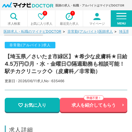
医師の求人・転職・アルバイトはマイナビDOCTOR
0
1
MENU
お気に入り求人
最近見た求人
マイページ
求人検索
医師求人・転職のマイナビDOCTOR
非常勤(アルバイト)医師求人
埼玉県
非常勤(アルバイト)求人
【埼玉県／さいたま市緑区】★希少な皮膚科★日給
4.5万円◎月・水・金曜日◎隔週勤務も相談可能！
駅チカクリニック◇（皮膚科／非常勤）
更新日 : 2026/06/11
求人No : 635466
お気に入り
求人を紹介してもらう
求人詳細