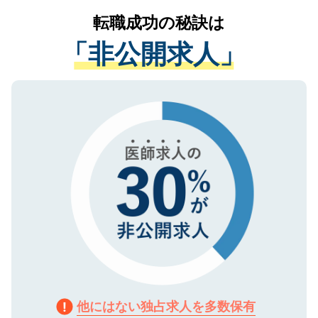
提供することは一切ありません。また弊社
かがいして、現在の医療機関の状況や紹介
転職成功の秘訣は
は、個人情報の取り扱いについての厳密な
経験をまじえながら、適切なアドバイスを
管理基準を満たした事業者のみに付与され
「非公開求人」
させていただきます。すぐにご転職をされ
る、プライバシーマークを取得済みです。
ない方には、長期的なサポートが可能です
ご登録いただいた個人情報は、SSL（デー
ので、まずはご登録ください。
タ暗号化）によって保護されていますの
で、機密保持に関してもご安心ください。
他にはない独占求人を多数保有