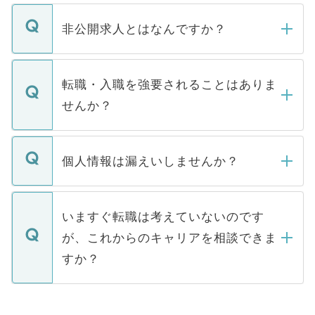
ご登録いただきましたら、弊社担当者がご
登録内容を確認し、その後メールもしくは
非公開求人とはなんですか？
お電話にて次のステップのご案内をいたし
ます。通常、5営業日以内にはご連絡をせて
マイナビDOCTORで取り扱っている求人の
いただきますので、しばらくお待ちくださ
うち約3割は、Webサイトからご覧いただ
転職・入職を強要されることはありま
い。
けない「非公開求人」です。非公開求人は
せんか？
下記の理由によって、一般には公開してい
ません。
転職・入職を強要することは一切ありませ
ん。また、仮に応募先から内定をいただい
個人情報は漏えいしませんか？
■応募殺到を避けるため 人気のある医療機
たとしても、ご本人が納得しない限り、内
関を公にしてしまうと、応募が殺到する場
定を承諾する必要はありません。内定先へ
個人情報が漏えいすることはありませんの
合があります。 選考を効率よく行うため
の辞退の連絡はキャリアパートナーが行い
で、ご安心ください。当サイトからの登録
いますぐ転職は考えていないのです
に、医療機関が求める条件に合った人材の
ますので、ご安心ください。
などで収集したご登録者様の個人情報は、
が、これからのキャリアを相談できま
みを人材紹介会社に依頼するケースが増え
ご本人のキャリアアップおよび転職活動の
ています。
すか？
支援を目的に使用いたします。お預かりし
ているすべての個人データはご本人の許可
お気軽にご相談ください。先生専任のキャ
なく、医療機関側に開示したり、第三者に
リアパートナーが将来のご希望などをおう