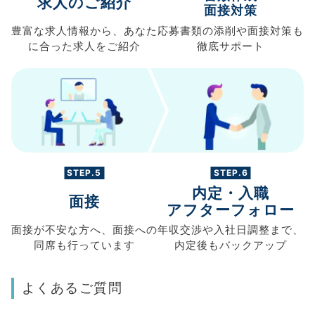
求人のご紹介
面接対策
豊富な求人情報から、
あなた
応募書類の
添削や面接対策も
に合った求人を
ご紹介
徹底サポート
STEP.5
STEP.6
内定・入職
面接
アフターフォロー
面接が不安な方へ、
面接への
年収交渉や
入社日調整まで、
同席も
行っています
内定後もバックアップ
よくあるご質問