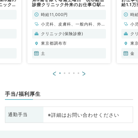
ニックで
診療クリニック外来のお仕事◎駅徒
給1.1
歩スグのクリニックでのお仕事（一
徒歩ス
般内科／非常勤）
時給11,000円
時給
小児科、皮膚科、一般内科、外科
小
系全般、一般外科、総合診療科
クリニック(保険診療)
ク
東京都調布市
東
土
金
<
>
手当/福利厚生
※詳細はお問い合わせください
通勤手当