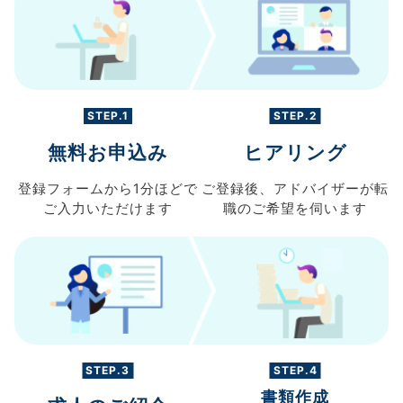
STEP.1
STEP.2
無料お申込み
ヒアリング
登録フォームから
1分ほどで
ご登録後、
アドバイザーが転
ご入力
いただけます
職の
ご希望を伺います
STEP.3
STEP.4
書類作成