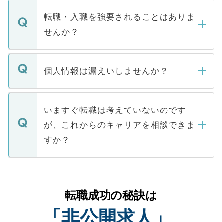
ます。通常、5営業日以内にはご連絡をせて
マイナビDOCTORで取り扱っている求人の
いただきますので、しばらくお待ちくださ
うち約3割は、Webサイトからご覧いただ
転職・入職を強要されることはありま
い。
けない「非公開求人」です。非公開求人は
せんか？
下記の理由によって、一般には公開してい
ません。
転職・入職を強要することは一切ありませ
ん。また、仮に応募先から内定をいただい
個人情報は漏えいしませんか？
■応募殺到を避けるため 人気のある医療機
たとしても、ご本人が納得しない限り、内
関を公にしてしまうと、応募が殺到する場
定を承諾する必要はありません。内定先へ
個人情報が漏えいすることはありませんの
合があります。 選考を効率よく行うため
の辞退の連絡はキャリアパートナーが行い
で、ご安心ください。当サイトからの登録
いますぐ転職は考えていないのです
に、医療機関が求める条件に合った人材の
ますので、ご安心ください。
などで収集したご登録者様の個人情報は、
が、これからのキャリアを相談できま
みを人材紹介会社に依頼するケースが増え
ご本人のキャリアアップおよび転職活動の
ています。
すか？
支援を目的に使用いたします。お預かりし
ているすべての個人データはご本人の許可
お気軽にご相談ください。先生専任のキャ
なく、医療機関側に開示したり、第三者に
リアパートナーが将来のご希望などをおう
提供することは一切ありません。また弊社
かがいして、現在の医療機関の状況や紹介
転職成功の秘訣は
は、個人情報の取り扱いについての厳密な
経験をまじえながら、適切なアドバイスを
管理基準を満たした事業者のみに付与され
「非公開求人」
させていただきます。すぐにご転職をされ
る、プライバシーマークを取得済みです。