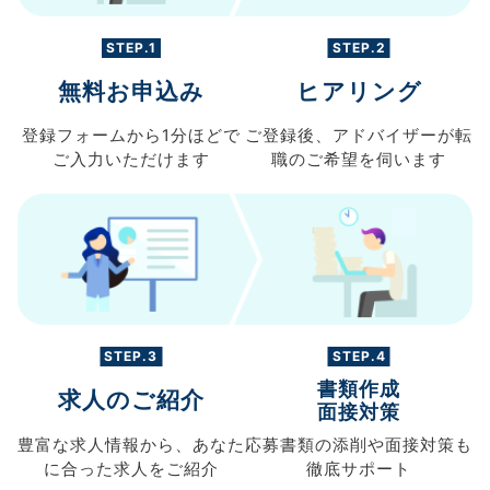
STEP.1
STEP.2
無料お申込み
ヒアリング
登録フォームから
1分ほどで
ご登録後、
アドバイザーが転
ご入力
いただけます
職の
ご希望を伺います
STEP.3
STEP.4
書類作成
求人のご紹介
面接対策
豊富な求人情報から、
あなた
応募書類の
添削や面接対策も
に合った求人を
ご紹介
徹底サポート