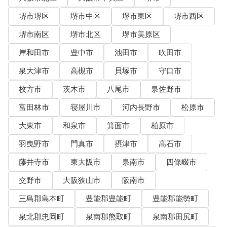
堺市堺区
堺市中区
堺市東区
堺市西区
堺市南区
堺市北区
堺市美原区
岸和田市
豊中市
池田市
吹田市
泉大津市
高槻市
貝塚市
守口市
枚方市
茨木市
八尾市
泉佐野市
富田林市
寝屋川市
河内長野市
松原市
大東市
和泉市
箕面市
柏原市
羽曳野市
門真市
摂津市
高石市
藤井寺市
東大阪市
泉南市
四條畷市
交野市
大阪狭山市
阪南市
三島郡島本町
豊能郡豊能町
豊能郡能勢町
泉北郡忠岡町
泉南郡熊取町
泉南郡田尻町