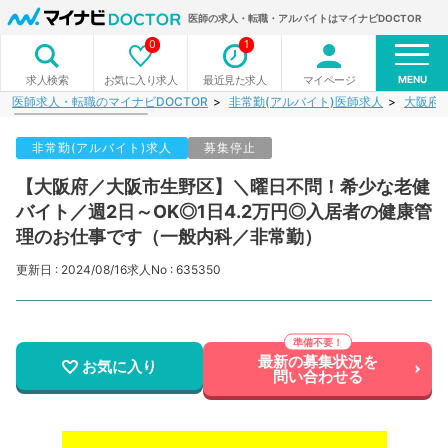
医師の求人・転職・アルバイトはマイナビDOCTOR
0
1
MENU
お気に入り求人
最近見た求人
マイページ
求人検索
医師求人・転職のマイナビDOCTOR
非常勤(アルバイト)医師求人
大阪府
非常勤(アルバイト)求人
募集停止
【大阪府／大阪市生野区】＼曜日不問！希少な老健
バイト／週2日～OK◎1日4.2万円◎入居者の健康管
理のお仕事です（一般内科／非常勤）
更新日 : 2024/08/16
求人No : 635350
最新の募集状況を
お気に入り
問い合わせる