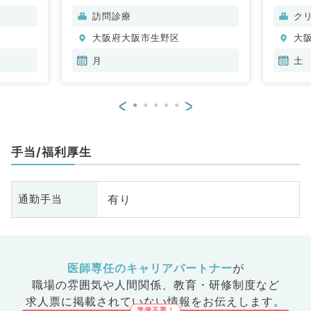
内科、内
訪問診療
ク
科、老年
大阪府大阪市生野区
大
科
月
土
<
>
手当/福利厚生
有り
通勤手当
医師専任のキャリアパートナー
が
職場の雰囲気や人間関係、
教育・研修制度など
求人票に掲載されていない情報をお伝えします。