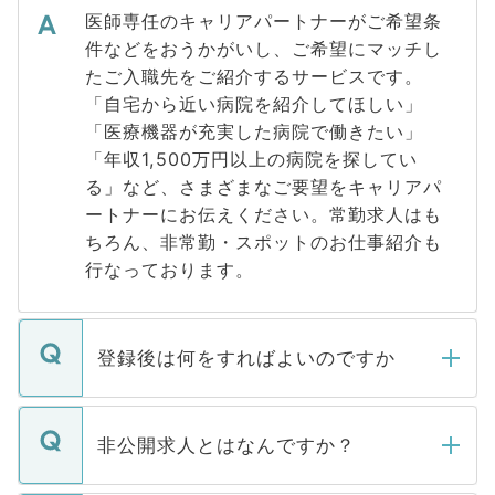
医師専任のキャリアパートナーがご希望条
件などをおうかがいし、ご希望にマッチし
たご入職先をご紹介するサービスです。
「自宅から近い病院を紹介してほしい」
「医療機器が充実した病院で働きたい」
「年収1,500万円以上の病院を探してい
る」など、さまざまなご要望をキャリアパ
ートナーにお伝えください。常勤求人はも
ちろん、非常勤・スポットのお仕事紹介も
行なっております。
登録後は何をすればよいのですか
ご登録いただきましたら、弊社担当者がご
登録内容を確認し、その後メールもしくは
非公開求人とはなんですか？
お電話にて次のステップのご案内をいたし