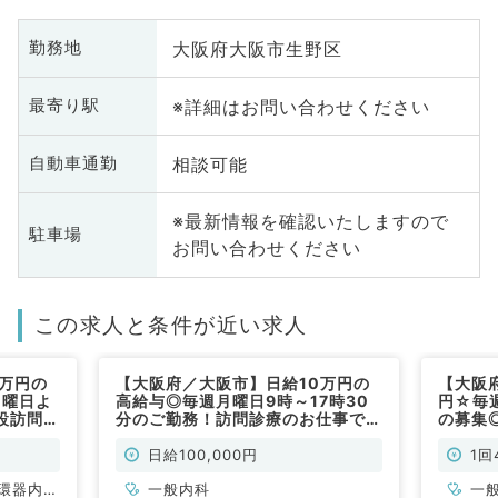
大阪府大阪市生野区
勤務地
※詳細はお問い合わせください
最寄り駅
相談可能
自動車通勤
※最新情報を確認いたしますので
駐車場
お問い合わせください
この求人と条件が近い求人
0万円の
【大阪府／大阪市】日給10万円の
【大阪府
1曜日よ
高給与◎毎週月曜日9時～17時30
円☆毎
設訪問診
分のご勤務！訪問診療のお仕事です
の募集
一般内科
（一般内科／非常勤）
お仕事
日給100,000円
1回
環器内
一般内科
一