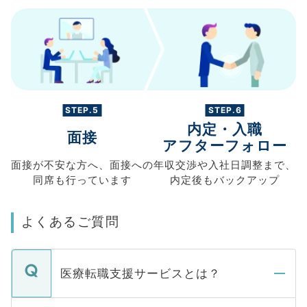
STEP.5
STEP.6
内定・入職
面接
アフターフォロー
面接が不安な方へ、
面接への
年収交渉や
入社日調整まで、
同席も
行っています
内定後もバックアップ
よくあるご質問
医療転職支援サービスとは？