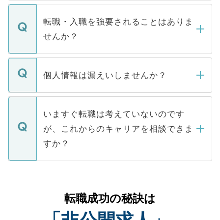
ます。通常、5営業日以内にはご連絡をせて
マイナビDOCTORで取り扱っている求人の
いただきますので、しばらくお待ちくださ
うち約3割は、Webサイトからご覧いただ
転職・入職を強要されることはありま
い。
けない「非公開求人」です。非公開求人は
せんか？
下記の理由によって、一般には公開してい
ません。
転職・入職を強要することは一切ありませ
ん。また、仮に応募先から内定をいただい
個人情報は漏えいしませんか？
■応募殺到を避けるため 人気のある医療機
たとしても、ご本人が納得しない限り、内
関を公にしてしまうと、応募が殺到する場
定を承諾する必要はありません。内定先へ
個人情報が漏えいすることはありませんの
合があります。 選考を効率よく行うため
の辞退の連絡はキャリアパートナーが行い
で、ご安心ください。当サイトからの登録
いますぐ転職は考えていないのです
に、医療機関が求める条件に合った人材の
ますので、ご安心ください。
などで収集したご登録者様の個人情報は、
が、これからのキャリアを相談できま
みを人材紹介会社に依頼するケースが増え
ご本人のキャリアアップおよび転職活動の
ています。
すか？
支援を目的に使用いたします。お預かりし
ているすべての個人データはご本人の許可
お気軽にご相談ください。先生専任のキャ
なく、医療機関側に開示したり、第三者に
リアパートナーが将来のご希望などをおう
提供することは一切ありません。また弊社
かがいして、現在の医療機関の状況や紹介
転職成功の秘訣は
は、個人情報の取り扱いについての厳密な
経験をまじえながら、適切なアドバイスを
管理基準を満たした事業者のみに付与され
「非公開求人」
させていただきます。すぐにご転職をされ