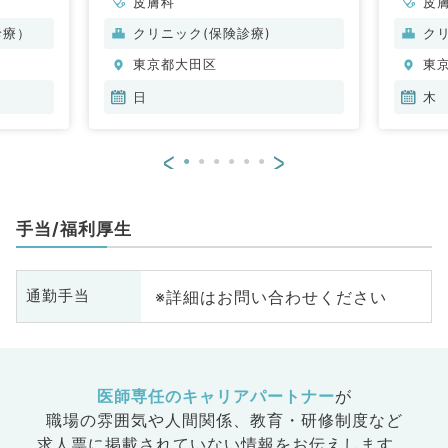
皮膚科
皮
診療）
クリニック(保険診療)
ク
東京都大田区
東
日
木
<
>
手当/福利厚生
※詳細はお問い合わせください
通勤手当
医師専任のキャリアパートナー
が
職場の雰囲気や人間関係、
教育・研修制度など
求人票に掲載されていない情報をお伝えします。