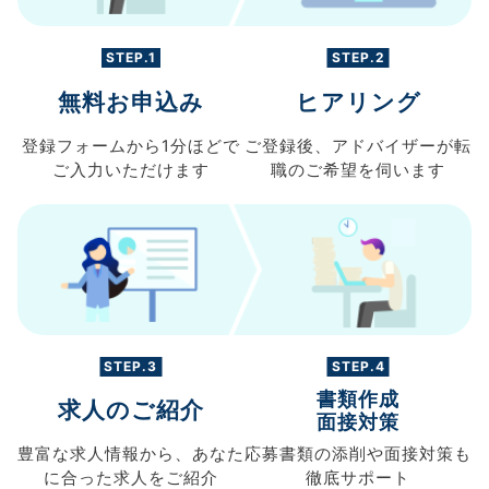
STEP.1
STEP.2
無料お申込み
ヒアリング
登録フォームから
1分ほどで
ご登録後、
アドバイザーが転
ご入力
いただけます
職の
ご希望を伺います
STEP.3
STEP.4
書類作成
求人のご紹介
面接対策
豊富な求人情報から、
あなた
応募書類の
添削や面接対策も
に合った求人を
ご紹介
徹底サポート