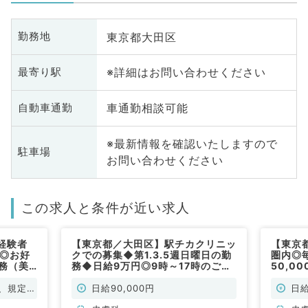
東京都大田区
勤務地
※詳細はお問い合わせください
最寄り駅
車通勤相談可能
自動車通勤
※最新情報を確認いたしますので
駐車場
お問い合わせください
この求人と条件が近い求人
経験者
【東京都／大田区】駅チカクリニッ
【東京
給◎お好
クでの募集◆第1.3.5週日曜日の勤
圏内◎
務（美
務◆日給9万円◎9時～17時のご勤
50,0
）
務（皮膚科／非常勤）
（皮膚
、規定に
日給90,000円
日給