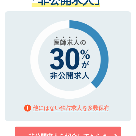
る、プライバシーマークを取得済みです。
ない方には、長期的なサポートが可能です
ご登録いただいた個人情報は、SSL（デー
ので、まずはご登録ください。
タ暗号化）によって保護されていますの
で、機密保持に関してもご安心ください。
他にはない独占求人を多数保有