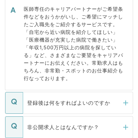
医師専任のキャリアパートナーがご希望条
件などをおうかがいし、ご希望にマッチし
たご入職先をご紹介するサービスです。
「自宅から近い病院を紹介してほしい」
「医療機器が充実した病院で働きたい」
「年収1,500万円以上の病院を探してい
る」など、さまざまなご要望をキャリアパ
ートナーにお伝えください。常勤求人はも
ちろん、非常勤・スポットのお仕事紹介も
行なっております。
登録後は何をすればよいのですか
ご登録いただきましたら、弊社担当者がご
登録内容を確認し、その後メールもしくは
非公開求人とはなんですか？
お電話にて次のステップのご案内をいたし