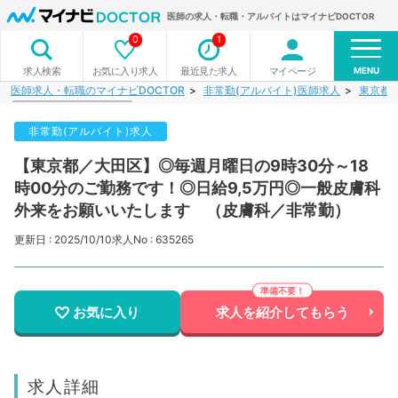
医師の求人・転職・アルバイトはマイナビDOCTOR
0
1
MENU
お気に入り求人
最近見た求人
マイページ
求人検索
医師求人・転職のマイナビDOCTOR
非常勤(アルバイト)医師求人
東京都
非常勤(アルバイト)求人
【東京都／大田区】◎毎週月曜日の9時30分～18
時00分のご勤務です！◎日給9,5万円◎一般皮膚科
外来をお願いいたします （皮膚科／非常勤）
更新日 : 2025/10/10
求人No : 635265
お気に入り
求人を紹介してもらう
求人詳細