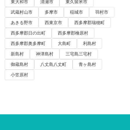
東大和市
清瀬市
東久留米市
武蔵村山市
多摩市
稲城市
羽村市
あきる野市
西東京市
西多摩郡瑞穂町
西多摩郡日の出町
西多摩郡檜原村
西多摩郡奥多摩町
大島町
利島村
新島村
神津島村
三宅島三宅村
御蔵島村
八丈島八丈町
青ヶ島村
小笠原村