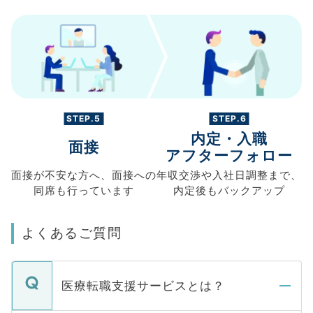
STEP.5
STEP.6
内定・入職
面接
アフターフォロー
面接が不安な方へ、
面接への
年収交渉や
入社日調整まで、
同席も
行っています
内定後もバックアップ
よくあるご質問
医療転職支援サービスとは？