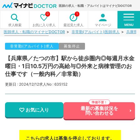
医師の求人・転職・アルバイトはマイナビDOCTOR
0
1
MENU
お気に入り求人
最近見た求人
マイページ
求人検索
医師求人・転職のマイナビDOCTOR
非常勤(アルバイト)医師求人
兵庫県
非常勤(アルバイト)求人
募集停止
【兵庫県／たつの市】駅から徒歩圏内◎毎週月水金
曜日・1日10.5万円の高給与◎外来と病棟管理のお
仕事です（一般内科／非常勤）
更新日 : 2024/12/12
求人No : 635152
最新の募集状況を
お気に入り
問い合わせる
こちらの求人は募集を停止しております。