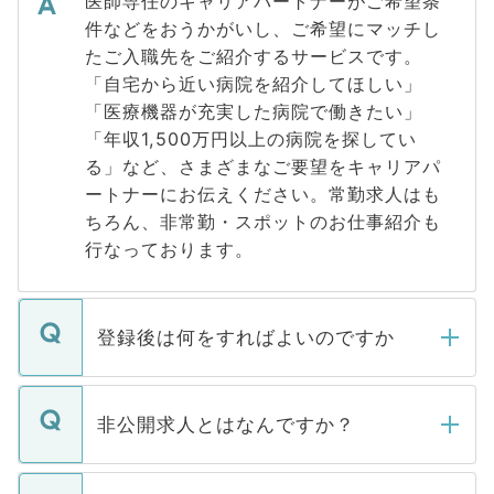
医師専任のキャリアパートナーがご希望条
件などをおうかがいし、ご希望にマッチし
たご入職先をご紹介するサービスです。
「自宅から近い病院を紹介してほしい」
「医療機器が充実した病院で働きたい」
「年収1,500万円以上の病院を探してい
る」など、さまざまなご要望をキャリアパ
ートナーにお伝えください。常勤求人はも
ちろん、非常勤・スポットのお仕事紹介も
行なっております。
登録後は何をすればよいのですか
ご登録いただきましたら、弊社担当者がご
登録内容を確認し、その後メールもしくは
非公開求人とはなんですか？
お電話にて次のステップのご案内をいたし
ます。通常、5営業日以内にはご連絡をせて
マイナビDOCTORで取り扱っている求人の