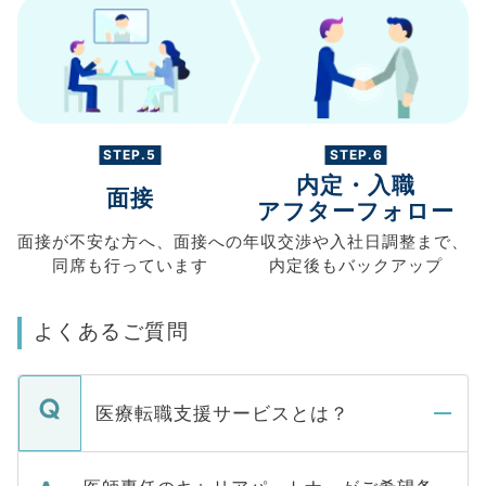
STEP.5
STEP.6
内定・入職
面接
アフターフォロー
面接が不安な方へ、
面接への
年収交渉や
入社日調整まで、
同席も
行っています
内定後もバックアップ
よくあるご質問
医療転職支援サービスとは？