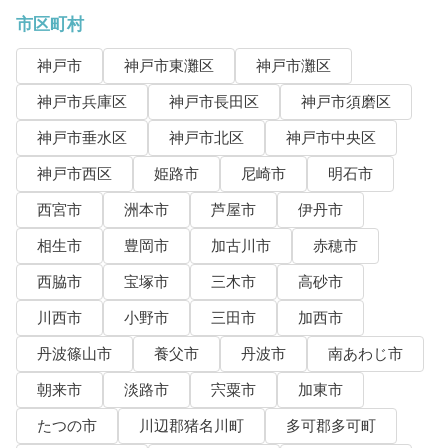
市区町村
神戸市
神戸市東灘区
神戸市灘区
神戸市兵庫区
神戸市長田区
神戸市須磨区
神戸市垂水区
神戸市北区
神戸市中央区
神戸市西区
姫路市
尼崎市
明石市
西宮市
洲本市
芦屋市
伊丹市
相生市
豊岡市
加古川市
赤穂市
西脇市
宝塚市
三木市
高砂市
川西市
小野市
三田市
加西市
丹波篠山市
養父市
丹波市
南あわじ市
朝来市
淡路市
宍粟市
加東市
たつの市
川辺郡猪名川町
多可郡多可町