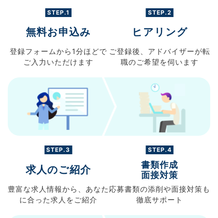
STEP.1
STEP.2
無料お申込み
ヒアリング
登録フォームから
1分ほどで
ご登録後、
アドバイザーが転
ご入力
いただけます
職の
ご希望を伺います
STEP.3
STEP.4
書類作成
求人のご紹介
面接対策
豊富な求人情報から、
あなた
応募書類の
添削や面接対策も
に合った求人を
ご紹介
徹底サポート