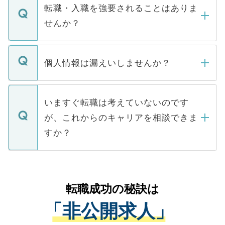
いただきますので、しばらくお待ちくださ
うち約3割は、Webサイトからご覧いただ
転職・入職を強要されることはありま
い。
けない「非公開求人」です。非公開求人は
せんか？
下記の理由によって、一般には公開してい
ません。
転職・入職を強要することは一切ありませ
ん。また、仮に応募先から内定をいただい
個人情報は漏えいしませんか？
■応募殺到を避けるため 人気のある医療機
たとしても、ご本人が納得しない限り、内
関を公にしてしまうと、応募が殺到する場
定を承諾する必要はありません。内定先へ
個人情報が漏えいすることはありませんの
合があります。 選考を効率よく行うため
の辞退の連絡はキャリアパートナーが行い
で、ご安心ください。当サイトからの登録
いますぐ転職は考えていないのです
に、医療機関が求める条件に合った人材の
ますので、ご安心ください。
などで収集したご登録者様の個人情報は、
が、これからのキャリアを相談できま
みを人材紹介会社に依頼するケースが増え
ご本人のキャリアアップおよび転職活動の
ています。
すか？
支援を目的に使用いたします。お預かりし
ているすべての個人データはご本人の許可
お気軽にご相談ください。先生専任のキャ
なく、医療機関側に開示したり、第三者に
リアパートナーが将来のご希望などをおう
提供することは一切ありません。また弊社
かがいして、現在の医療機関の状況や紹介
転職成功の秘訣は
は、個人情報の取り扱いについての厳密な
経験をまじえながら、適切なアドバイスを
管理基準を満たした事業者のみに付与され
「非公開求人」
させていただきます。すぐにご転職をされ
る、プライバシーマークを取得済みです。
ない方には、長期的なサポートが可能です