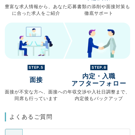
豊富な求人情報から、
あなた
応募書類の
添削や面接対策も
に合った求人を
ご紹介
徹底サポート
STEP.5
STEP.6
内定・入職
面接
アフターフォロー
面接が不安な方へ、
面接への
年収交渉や
入社日調整まで、
同席も
行っています
内定後もバックアップ
よくあるご質問