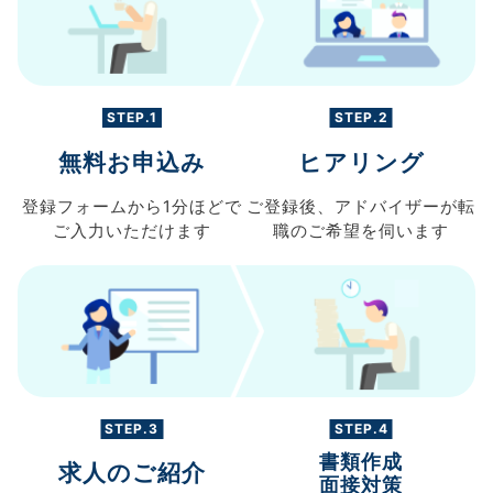
STEP.1
STEP.2
無料お申込み
ヒアリング
登録フォームから
1分ほどで
ご登録後、
アドバイザーが転
ご入力
いただけます
職の
ご希望を伺います
STEP.3
STEP.4
書類作成
求人のご紹介
面接対策