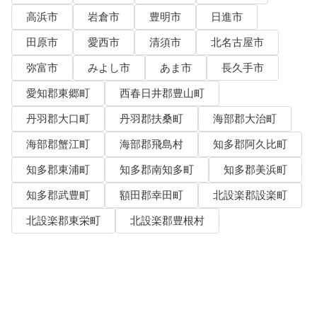
高浜市
岩倉市
豊明市
日進市
田原市
愛西市
清須市
北名古屋市
弥富市
みよし市
あま市
長久手市
愛知郡東郷町
西春日井郡豊山町
丹羽郡大口町
丹羽郡扶桑町
海部郡大治町
海部郡蟹江町
海部郡飛島村
知多郡阿久比町
知多郡東浦町
知多郡南知多町
知多郡美浜町
知多郡武豊町
額田郡幸田町
北設楽郡設楽町
北設楽郡東栄町
北設楽郡豊根村