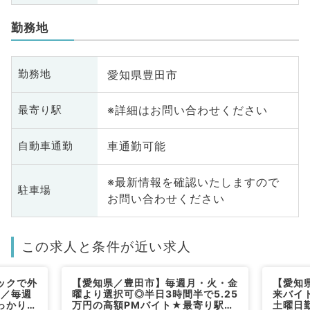
勤務地
愛知県豊田市
勤務地
※詳細はお問い合わせください
最寄り駅
車通勤可能
自動車通勤
※最新情報を確認いたしますので
駐車場
お問い合わせください
この求人と条件が近い求人
ックで外
【愛知県／豊田市】毎週月・火・金
【愛知
上／毎週
曜より選択可◎半日3時間半で5.25
来バイ
っかり稼
万円の高額PMバイト★最寄り駅よ
土曜日