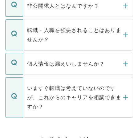
登録内容を確認し、その後メールもしくは
非公開求人とはなんですか？
お電話にて次のステップのご案内をいたし
ます。通常、5営業日以内にはご連絡をせて
マイナビDOCTORで取り扱っている求人の
いただきますので、しばらくお待ちくださ
うち約3割は、Webサイトからご覧いただ
転職・入職を強要されることはありま
い。
けない「非公開求人」です。非公開求人は
せんか？
下記の理由によって、一般には公開してい
ません。
転職・入職を強要することは一切ありませ
ん。また、仮に応募先から内定をいただい
個人情報は漏えいしませんか？
■応募殺到を避けるため 人気のある医療機
たとしても、ご本人が納得しない限り、内
関を公にしてしまうと、応募が殺到する場
定を承諾する必要はありません。内定先へ
個人情報が漏えいすることはありませんの
合があります。 選考を効率よく行うため
の辞退の連絡はキャリアパートナーが行い
で、ご安心ください。当サイトからの登録
いますぐ転職は考えていないのです
に、医療機関が求める条件に合った人材の
ますので、ご安心ください。
などで収集したご登録者様の個人情報は、
が、これからのキャリアを相談できま
みを人材紹介会社に依頼するケースが増え
ご本人のキャリアアップおよび転職活動の
ています。
すか？
支援を目的に使用いたします。お預かりし
ているすべての個人データはご本人の許可
お気軽にご相談ください。先生専任のキャ
なく、医療機関側に開示したり、第三者に
リアパートナーが将来のご希望などをおう
提供することは一切ありません。また弊社
かがいして、現在の医療機関の状況や紹介