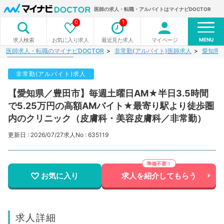
医師の求人・転職・アルバイトはマイナビDOCTOR
0
1
MENU
お気に入り求人
最近見た求人
マイページ
求人検索
医師求人・転職のマイナビDOCTOR
非常勤(アルバイト)医師求人
愛知県
非常勤(アルバイト)求人
【愛知県／豊田市】毎週土曜日AM★半日3.5時間
で5.25万円の高額AMバイト★最寄り駅より徒歩圏
内のクリニック（皮膚科・美容皮膚科／非常勤）
更新日 : 2026/07/27
求人No : 635119
お気に入り
求人を紹介してもらう
求人詳細