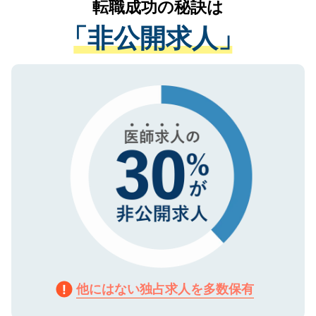
転職成功の秘訣は
は、個人情報の取り扱いについての厳密な
経験をまじえながら、適切なアドバイスを
管理基準を満たした事業者のみに付与され
「非公開求人」
させていただきます。すぐにご転職をされ
る、プライバシーマークを取得済みです。
ない方には、長期的なサポートが可能です
ご登録いただいた個人情報は、SSL（デー
ので、まずはご登録ください。
タ暗号化）によって保護されていますの
で、機密保持に関してもご安心ください。
他にはない独占求人を多数保有