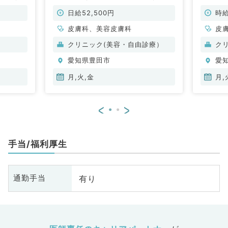
り徒歩圏内のクリニック（皮膚科・
ぐ～（
美容皮膚科／非常勤）
日給52,500円
時給
皮膚科、美容皮膚科
皮
クリニック(美容・自由診療）
ク
愛知県豊田市
愛
月,火,金
月,
<
>
手当/福利厚生
有り
通勤手当