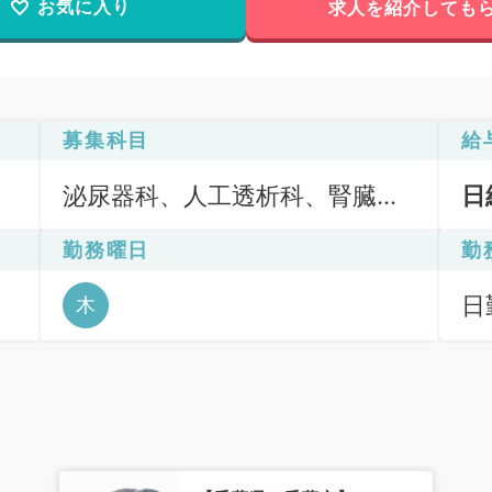
お気に入り
求人を紹介しても
募集科目
給
泌尿器科、人工透析科、腎臓内
日
科
勤務曜日
勤
日
木
6