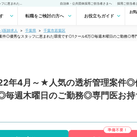
【千葉県／千葉市】★2022年4月～★人気の透析管理案件◎優秀なスタッフに恵まれた環境です◎1クール6万◎毎週木曜日のご勤務◎専門医お持ちの先生歓迎（人工透析科／非常勤）非常勤(アルバイト)の求人｜医師の求人・転職・アルバイトは【マイナビDOCTOR】
自治体・公共団体採用ご担当者さまへ
採用ご担当者
お気
す
転職をご検討の方へ
お役立ちガイド
ト)医師求人
千葉県
千葉市若葉区
理案件◎優秀なスタッフに恵まれた環境です◎1クール6万◎毎週木曜日のご勤務◎
22年4月～★人気の透析管理案件
万◎毎週木曜日のご勤務◎専門医お持