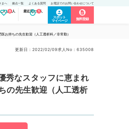
さまへ
拠点一覧
よくある質問
お電話でのお問い合わせについて
に入り求人
0
最近見た求人
1
スポット
無料登録
マイページ
専門医お持ちの先生歓迎（人工透析科／非常勤）
更新日 : 2022/02/09
求人No : 635008
◎優秀なスタッフに恵まれ
ちの先生歓迎（人工透析