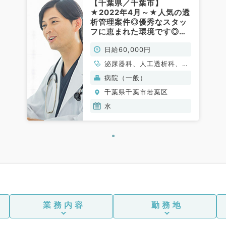
【千葉県／千葉市】
★2022年4月～★人気の透
析管理案件◎優秀なスタッ
フに恵まれた環境です◎日
給6万～◎毎週水曜日にて
日給60,000円
募集中◎専門医お持ちの先
生歓迎（人工透析科／非常
泌尿器科、人工透析科、腎
勤）
臓内科
病院（一般）
千葉県千葉市若葉区
水
業務内容
勤務地