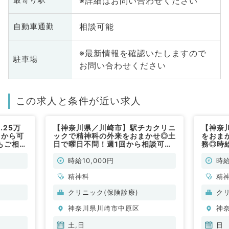
※詳細はお問い合わせください
最寄り駅
相談可能
自動車通勤
※最新情報を確認いたしますので
駐車場
お問い合わせください
この求人と条件が近い求人
.25万
【神奈川県／川崎市】駅チカクリニ
【神奈
日から可
ックで精神科の外来をおまかせ◎土
をおま
もご相談
日で曜日不問！週1回から相談可能
務◎時
で安心
◎時給1万円～＋インセンティブ支
支給あ
／非常
給あり！（精神科／非常勤）
さいま
時給10,000円
時給
精神科
精
クリニック(保険診療)
ク
神奈川県川崎市中原区
神
土,日
日