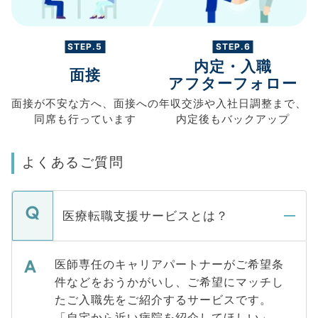
STEP.5
STEP.6
内定・入職
面接
アフターフォロー
面接が不安な方へ、
面接への
年収交渉や
入社日調整まで、
同席も
行っています
内定後もバックアップ
よくあるご質問
医療転職支援サービスとは？
医師専任のキャリアパートナーがご希望条
件などをおうかがいし、ご希望にマッチし
たご入職先をご紹介するサービスです。
「自宅から近い病院を紹介してほしい」