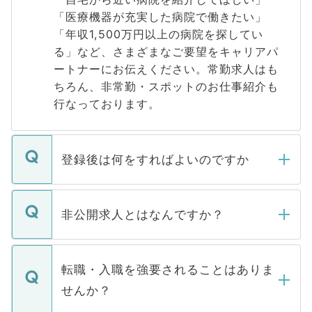
「医療機器が充実した病院で働きたい」
「年収1,500万円以上の病院を探してい
る」など、さまざまなご要望をキャリアパ
ートナーにお伝えください。常勤求人はも
ちろん、非常勤・スポットのお仕事紹介も
行なっております。
登録後は何をすればよいのですか
ご登録いただきましたら、弊社担当者がご
登録内容を確認し、その後メールもしくは
非公開求人とはなんですか？
お電話にて次のステップのご案内をいたし
ます。通常、5営業日以内にはご連絡をせて
マイナビDOCTORで取り扱っている求人の
いただきますので、しばらくお待ちくださ
うち約3割は、Webサイトからご覧いただ
転職・入職を強要されることはありま
い。
けない「非公開求人」です。非公開求人は
せんか？
下記の理由によって、一般には公開してい