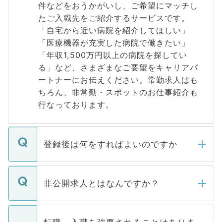
件などをおうかがいし、ご希望にマッチし
たご入職先をご紹介するサービスです。
「自宅から近い病院を紹介してほしい」
「医療機器が充実した病院で働きたい」
「年収1,500万円以上の病院を探してい
る」など、さまざまなご要望をキャリアパ
ートナーにお伝えください。常勤求人はも
ちろん、非常勤・スポットのお仕事紹介も
行なっております。
登録後は何をすればよいのですか
ご登録いただきましたら、弊社担当者がご
登録内容を確認し、その後メールもしくは
非公開求人とはなんですか？
お電話にて次のステップのご案内をいたし
ます。通常、5営業日以内にはご連絡をせて
マイナビDOCTORで取り扱っている求人の
いただきますので、しばらくお待ちくださ
うち約3割は、Webサイトからご覧いただ