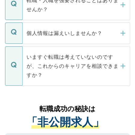
転職・入職を強要されることはありま
い。
けない「非公開求人」です。非公開求人は
せんか？
下記の理由によって、一般には公開してい
ません。
転職・入職を強要することは一切ありませ
ん。また、仮に応募先から内定をいただい
個人情報は漏えいしませんか？
■応募殺到を避けるため 人気のある医療機
たとしても、ご本人が納得しない限り、内
関を公にしてしまうと、応募が殺到する場
定を承諾する必要はありません。内定先へ
個人情報が漏えいすることはありませんの
合があります。 選考を効率よく行うため
の辞退の連絡はキャリアパートナーが行い
で、ご安心ください。当サイトからの登録
いますぐ転職は考えていないのです
に、医療機関が求める条件に合った人材の
ますので、ご安心ください。
などで収集したご登録者様の個人情報は、
が、これからのキャリアを相談できま
みを人材紹介会社に依頼するケースが増え
ご本人のキャリアアップおよび転職活動の
ています。
すか？
支援を目的に使用いたします。お預かりし
ているすべての個人データはご本人の許可
お気軽にご相談ください。先生専任のキャ
なく、医療機関側に開示したり、第三者に
リアパートナーが将来のご希望などをおう
提供することは一切ありません。また弊社
かがいして、現在の医療機関の状況や紹介
転職成功の秘訣は
は、個人情報の取り扱いについての厳密な
経験をまじえながら、適切なアドバイスを
管理基準を満たした事業者のみに付与され
「非公開求人」
させていただきます。すぐにご転職をされ
る、プライバシーマークを取得済みです。
ない方には、長期的なサポートが可能です
ご登録いただいた個人情報は、SSL（デー