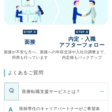
STEP.5
STEP.6
内定・入職
面接
アフターフォロー
面接が不安な方へ、
面接への
年収交渉や
入社日調整まで、
同席も
行っています
内定後もバックアップ
よくあるご質問
医療転職支援サービスとは？
医師専任のキャリアパートナーがご希望条