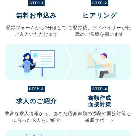
STEP.1
STEP.2
無料お申込み
ヒアリング
登録フォームから
1分ほどで
ご登録後、
アドバイザーが転
ご入力
いただけます
職の
ご希望を伺います
STEP.3
STEP.4
書類作成
求人のご紹介
面接対策
豊富な求人情報から、
あなた
応募書類の
添削や面接対策も
に合った求人を
ご紹介
徹底サポート