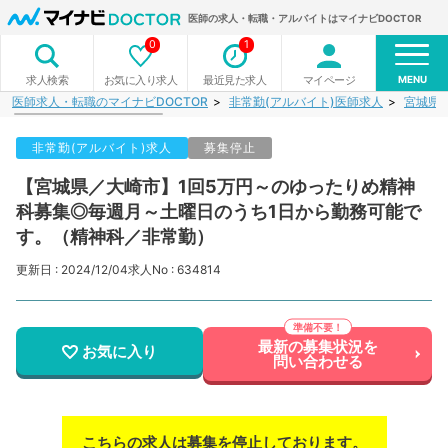
医師の求人・転職・アルバイトはマイナビDOCTOR
0
1
MENU
お気に入り求人
最近見た求人
マイページ
求人検索
医師求人・転職のマイナビDOCTOR
非常勤(アルバイト)医師求人
宮城県
非常勤(アルバイト)求人
募集停止
【宮城県／大崎市】1回5万円～のゆったりめ精神
科募集◎毎週月～土曜日のうち1日から勤務可能で
す。（精神科／非常勤）
更新日 : 2024/12/04
求人No : 634814
最新の募集状況を
お気に入り
問い合わせる
こちらの求人は募集を停止しております。