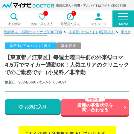
医師の求人・転職・アルバイトはマイナビDOCTOR
0
1
MENU
お気に入り求人
最近見た求人
マイページ
求人検索
医師求人・転職のマイナビDOCTOR
非常勤(アルバイト)医師求人
東京都
非常勤(アルバイト)求人
募集停止
【東京都／江東区】毎週土曜日午前の外来◎コマ
4.5万でマイカー通勤OK！人気エリアのクリニック
でのご勤務です（小児科／非常勤
更新日 : 2024/06/07
求人No : 634691
最新の募集状況を
お気に入り
問い合わせる
こちらの求人は募集を停止しております。