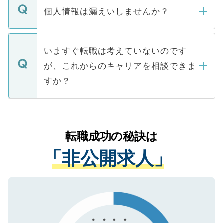
ん。また、仮に応募先から内定をいただい
個人情報は漏えいしませんか？
■応募殺到を避けるため 人気のある医療機
たとしても、ご本人が納得しない限り、内
関を公にしてしまうと、応募が殺到する場
定を承諾する必要はありません。内定先へ
個人情報が漏えいすることはありませんの
合があります。 選考を効率よく行うため
の辞退の連絡はキャリアパートナーが行い
で、ご安心ください。当サイトからの登録
いますぐ転職は考えていないのです
に、医療機関が求める条件に合った人材の
ますので、ご安心ください。
などで収集したご登録者様の個人情報は、
が、これからのキャリアを相談できま
みを人材紹介会社に依頼するケースが増え
ご本人のキャリアアップおよび転職活動の
ています。
すか？
支援を目的に使用いたします。お預かりし
ているすべての個人データはご本人の許可
お気軽にご相談ください。先生専任のキャ
なく、医療機関側に開示したり、第三者に
リアパートナーが将来のご希望などをおう
提供することは一切ありません。また弊社
かがいして、現在の医療機関の状況や紹介
転職成功の秘訣は
は、個人情報の取り扱いについての厳密な
経験をまじえながら、適切なアドバイスを
管理基準を満たした事業者のみに付与され
「非公開求人」
させていただきます。すぐにご転職をされ
る、プライバシーマークを取得済みです。
ない方には、長期的なサポートが可能です
ご登録いただいた個人情報は、SSL（デー
ので、まずはご登録ください。
タ暗号化）によって保護されていますの
で、機密保持に関してもご安心ください。