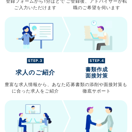
登録フォームから
1分ほどで
ご登録後、
アドバイザーが転
ご入力
いただけます
職の
ご希望を伺います
STEP.3
STEP.4
書類作成
求人のご紹介
面接対策
豊富な求人情報から、
あなた
応募書類の
添削や面接対策も
に合った求人を
ご紹介
徹底サポート