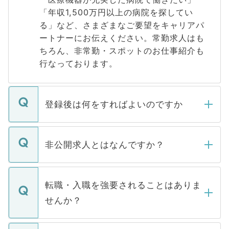
「年収1,500万円以上の病院を探してい
る」など、さまざまなご要望をキャリアパ
ートナーにお伝えください。常勤求人はも
ちろん、非常勤・スポットのお仕事紹介も
行なっております。
登録後は何をすればよいのですか
ご登録いただきましたら、弊社担当者がご
登録内容を確認し、その後メールもしくは
非公開求人とはなんですか？
お電話にて次のステップのご案内をいたし
ます。通常、5営業日以内にはご連絡をせて
マイナビDOCTORで取り扱っている求人の
いただきますので、しばらくお待ちくださ
うち約3割は、Webサイトからご覧いただ
転職・入職を強要されることはありま
い。
けない「非公開求人」です。非公開求人は
せんか？
下記の理由によって、一般には公開してい
ません。
転職・入職を強要することは一切ありませ