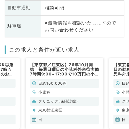
相談可能
自動車通勤
※最新情報を確認いたしますので
駐車場
お問い合わせください
この求人と条件が近い求人
OK◎第
【東京都／江東区】26年10月開
【東京
17時☆
始 毎週日曜日の小児科外来◎実働
日の勤
来のお仕
7時間9:00~17:00で10万円の小児
児科外
科外来のお仕事◎都心からのアクセ
セス（
ス（小児科／非常勤）
日給100,000円
日給
小児科
小
クリニック(保険診療)
ク
東京都江東区
東
日
日