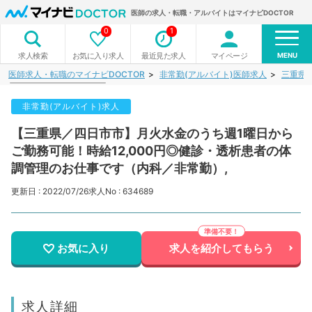
医師の求人・転職・アルバイトはマイナビDOCTOR
0
1
MENU
お気に入り求人
最近見た求人
マイページ
求人検索
医師求人・転職のマイナビDOCTOR
非常勤(アルバイト)医師求人
三重県
非常勤(アルバイト)求人
【三重県／四日市市】月火水金のうち週1曜日から
ご勤務可能！時給12,000円◎健診・透析患者の体
調管理のお仕事です（内科／非常勤）,
更新日 : 2022/07/26
求人No : 634689
お気に入り
求人を紹介してもらう
求人詳細