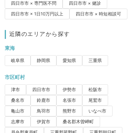
四日市市 × 専門医不問
四日市市 × 健診
四日市市 × 1日10万円以上
四日市市 × 時短相談可
近隣のエリアから探す
東海
岐阜県
静岡県
愛知県
三重県
市区町村
津市
四日市市
伊勢市
松阪市
桑名市
鈴鹿市
名張市
尾鷲市
亀山市
鳥羽市
熊野市
いなべ市
志摩市
伊賀市
桑名郡木曽岬町
員弁郡東員町
三重郡菰野町
三重郡朝日町