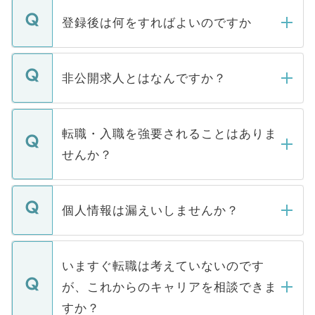
登録後は何をすればよいのですか
ご登録いただきましたら、弊社担当者がご
登録内容を確認し、その後メールもしくは
非公開求人とはなんですか？
お電話にて次のステップのご案内をいたし
ます。通常、5営業日以内にはご連絡をせて
マイナビDOCTORで取り扱っている求人の
いただきますので、しばらくお待ちくださ
うち約3割は、Webサイトからご覧いただ
転職・入職を強要されることはありま
い。
けない「非公開求人」です。非公開求人は
せんか？
下記の理由によって、一般には公開してい
ません。
転職・入職を強要することは一切ありませ
ん。また、仮に応募先から内定をいただい
個人情報は漏えいしませんか？
■応募殺到を避けるため 人気のある医療機
たとしても、ご本人が納得しない限り、内
関を公にしてしまうと、応募が殺到する場
定を承諾する必要はありません。内定先へ
個人情報が漏えいすることはありませんの
合があります。 選考を効率よく行うため
の辞退の連絡はキャリアパートナーが行い
で、ご安心ください。当サイトからの登録
いますぐ転職は考えていないのです
に、医療機関が求める条件に合った人材の
ますので、ご安心ください。
などで収集したご登録者様の個人情報は、
が、これからのキャリアを相談できま
みを人材紹介会社に依頼するケースが増え
ご本人のキャリアアップおよび転職活動の
ています。
すか？