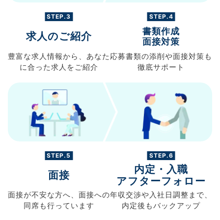
STEP.3
STEP.4
書類作成
求人のご紹介
面接対策
豊富な求人情報から、
あなた
応募書類の
添削や面接対策も
に合った求人を
ご紹介
徹底サポート
STEP.5
STEP.6
内定・入職
面接
アフターフォロー
面接が不安な方へ、
面接への
年収交渉や
入社日調整まで、
同席も
行っています
内定後もバックアップ