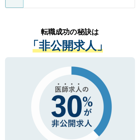
支援を目的に使用いたします。お預かりし
ているすべての個人データはご本人の許可
お気軽にご相談ください。先生専任のキャ
なく、医療機関側に開示したり、第三者に
リアパートナーが将来のご希望などをおう
提供することは一切ありません。また弊社
かがいして、現在の医療機関の状況や紹介
転職成功の秘訣は
は、個人情報の取り扱いについての厳密な
経験をまじえながら、適切なアドバイスを
管理基準を満たした事業者のみに付与され
「非公開求人」
させていただきます。すぐにご転職をされ
る、プライバシーマークを取得済みです。
ない方には、長期的なサポートが可能です
ご登録いただいた個人情報は、SSL（デー
ので、まずはご登録ください。
タ暗号化）によって保護されていますの
で、機密保持に関してもご安心ください。