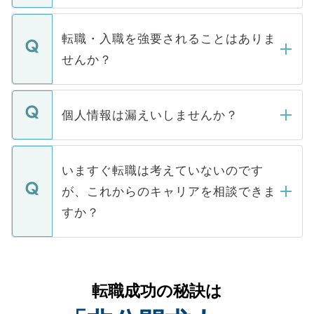
ます。通常、5営業日以内にはご連絡をせて
マイナビDOCTORで取り扱っている求人の
いただきますので、しばらくお待ちくださ
うち約3割は、Webサイトからご覧いただ
転職・入職を強要されることはありま
い。
けない「非公開求人」です。非公開求人は
せんか？
下記の理由によって、一般には公開してい
ません。
転職・入職を強要することは一切ありませ
ん。また、仮に応募先から内定をいただい
個人情報は漏えいしませんか？
■応募殺到を避けるため 人気のある医療機
たとしても、ご本人が納得しない限り、内
関を公にしてしまうと、応募が殺到する場
定を承諾する必要はありません。内定先へ
個人情報が漏えいすることはありませんの
合があります。 選考を効率よく行うため
の辞退の連絡はキャリアパートナーが行い
で、ご安心ください。当サイトからの登録
いますぐ転職は考えていないのです
に、医療機関が求める条件に合った人材の
ますので、ご安心ください。
などで収集したご登録者様の個人情報は、
が、これからのキャリアを相談できま
みを人材紹介会社に依頼するケースが増え
ご本人のキャリアアップおよび転職活動の
ています。
すか？
支援を目的に使用いたします。お預かりし
ているすべての個人データはご本人の許可
お気軽にご相談ください。先生専任のキャ
なく、医療機関側に開示したり、第三者に
リアパートナーが将来のご希望などをおう
提供することは一切ありません。また弊社
かがいして、現在の医療機関の状況や紹介
転職成功の秘訣は
は、個人情報の取り扱いについての厳密な
経験をまじえながら、適切なアドバイスを
管理基準を満たした事業者のみに付与され