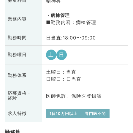
精神科
募集科目
病棟管理
業務内容
■勤務内容：病棟管理
日当直:18:00〜09:00
勤務時間
土
日
勤務曜日
土曜日 : 当直
勤務体系
日曜日 : 日当直
応募資格・
医師免許、保険医登録済
経験
求人特徴
1日10万円以上
専門医不問
勤務地