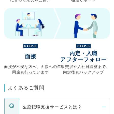
に合った求人を
ご紹介
徹底サポート
STEP.5
STEP.6
内定・入職
面接
アフターフォロー
面接が不安な方へ、
面接への
年収交渉や
入社日調整まで、
同席も
行っています
内定後もバックアップ
よくあるご質問
医療転職支援サービスとは？