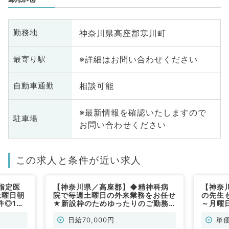
神奈川県高座郡寒川町
勤務地
※詳細はお問い合わせください
最寄り駅
相談可能
自動車通勤
※最新情報を確認いたしますので
駐車場
お問い合わせください
この求人と条件が近い求人
指定医
【神奈川県／高座郡】◆精神科病
【神奈
土曜日朝
院で毎週土曜日の外来業務をお任せ
の先生
件◎1回
★新設枠のためゆったりのご勤務
～月曜
しま
です！日給7万円（精神科／非常
21万
勤）
す！（
日給70,000円
単価