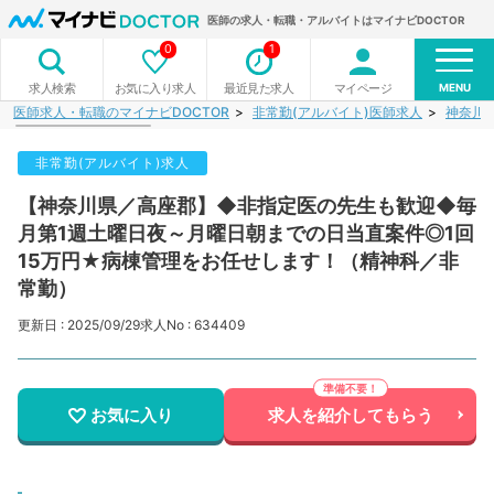
医師の求人・転職・アルバイトはマイナビDOCTOR
0
1
MENU
お気に入り求人
最近見た求人
マイページ
求人検索
医師求人・転職のマイナビDOCTOR
非常勤(アルバイト)医師求人
神奈川
非常勤(アルバイト)求人
【神奈川県／高座郡】◆非指定医の先生も歓迎◆毎
月第1週土曜日夜～月曜日朝までの日当直案件◎1回
15万円★病棟管理をお任せします！（精神科／非
常勤）
更新日 : 2025/09/29
求人No : 634409
お気に入り
求人を紹介してもらう