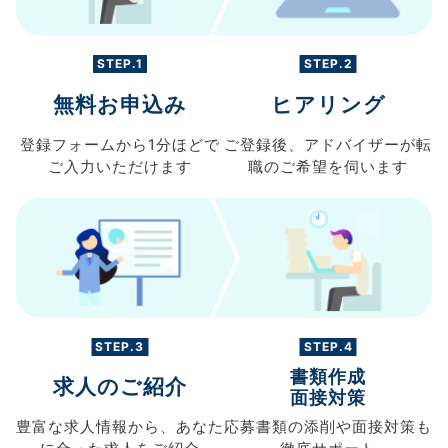
STEP.1
STEP.2
無料お申込み
ヒアリング
登録フォームから
1分ほどで
ご登録後、
アドバイザーが転
ご入力
いただけます
職の
ご希望を伺います
STEP.3
STEP.4
書類作成
求人のご紹介
面接対策
豊富な求人情報から、
あなた
応募書類の
添削や面接対策も