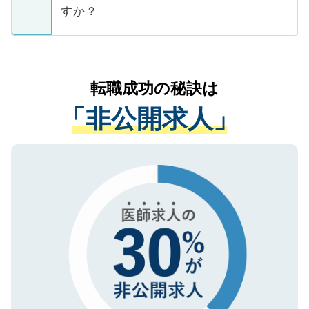
ご本人のキャリアアップおよび転職活動の
ています。
すか？
支援を目的に使用いたします。お預かりし
ているすべての個人データはご本人の許可
お気軽にご相談ください。先生専任のキャ
なく、医療機関側に開示したり、第三者に
リアパートナーが将来のご希望などをおう
提供することは一切ありません。また弊社
かがいして、現在の医療機関の状況や紹介
転職成功の秘訣は
は、個人情報の取り扱いについての厳密な
経験をまじえながら、適切なアドバイスを
管理基準を満たした事業者のみに付与され
「非公開求人」
させていただきます。すぐにご転職をされ
る、プライバシーマークを取得済みです。
ない方には、長期的なサポートが可能です
ご登録いただいた個人情報は、SSL（デー
ので、まずはご登録ください。
タ暗号化）によって保護されていますの
で、機密保持に関してもご安心ください。