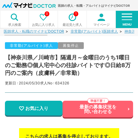
医師の求人・転職・アルバイトはマイナビDOCTOR
0
1
MENU
お気に入り求人
最近見た求人
マイページ
求人検索
医師求人・転職のマイナビDOCTOR
非常勤(アルバイト)医師求人
神奈川
非常勤(アルバイト)求人
募集停止
【神奈川県／川崎市】隔週月～金曜日のうち1曜日
のご勤務◎個人宅中心の往診バイトです◎日給8万
円のご案内（皮膚科／非常勤）
更新日 : 2024/05/30
求人No : 634326
最新の募集状況を
お気に入り
問い合わせる
こちらの求人は募集を停止しております。