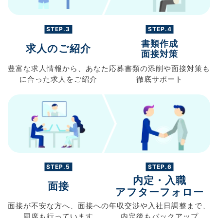
STEP.3
STEP.4
書類作成
求人のご紹介
面接対策
豊富な求人情報から、
あなた
応募書類の
添削や面接対策も
に合った求人を
ご紹介
徹底サポート
STEP.5
STEP.6
内定・入職
面接
アフターフォロー
面接が不安な方へ、
面接への
年収交渉や
入社日調整まで、
同席も
行っています
内定後もバックアップ