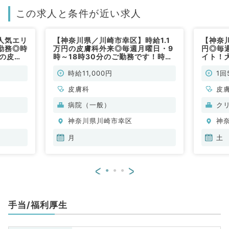
この求人と条件が近い求人
人気エリ
【神奈川県／川崎市幸区】時給1.1
【神奈川
勤務◎時
万円の皮膚科外来◎毎週月曜日・9
円◎毎
日の皮膚
時～18時30分のご勤務です！時短
イト！
勤）
相談可能です！（皮膚科／非常勤）
ックで
時給11,000円
1回
皮膚科
皮
病院（一般）
ク
神奈川県川崎市幸区
神
月
土
<
>
手当/福利厚生