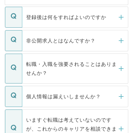
登録後は何をすればよいのですか
ご登録いただきましたら、弊社担当者がご
登録内容を確認し、その後メールもしくは
非公開求人とはなんですか？
お電話にて次のステップのご案内をいたし
ます。通常、5営業日以内にはご連絡をせて
マイナビDOCTORで取り扱っている求人の
いただきますので、しばらくお待ちくださ
うち約3割は、Webサイトからご覧いただ
転職・入職を強要されることはありま
い。
けない「非公開求人」です。非公開求人は
せんか？
下記の理由によって、一般には公開してい
ません。
転職・入職を強要することは一切ありませ
ん。また、仮に応募先から内定をいただい
個人情報は漏えいしませんか？
■応募殺到を避けるため 人気のある医療機
たとしても、ご本人が納得しない限り、内
関を公にしてしまうと、応募が殺到する場
定を承諾する必要はありません。内定先へ
個人情報が漏えいすることはありませんの
合があります。 選考を効率よく行うため
の辞退の連絡はキャリアパートナーが行い
で、ご安心ください。当サイトからの登録
いますぐ転職は考えていないのです
に、医療機関が求める条件に合った人材の
ますので、ご安心ください。
などで収集したご登録者様の個人情報は、
が、これからのキャリアを相談できま
みを人材紹介会社に依頼するケースが増え