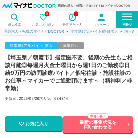
医師の求人・転職・アルバイトはマイナビDOCTOR
0
1
MENU
お気に入り求人
最近見た求人
マイページ
求人検索
医師求人・転職のマイナビDOCTOR
非常勤(アルバイト)医師求人
埼玉県
非常勤(アルバイト)求人
募集停止
【埼玉県／朝霞市】指定医不要、後期の先生もご相
談可能◎毎週月火金土曜日から週1日のご勤務◎日
給9万円の訪問診療バイト／個宅往診・施設往診の
お仕事～マイカーでご通勤頂けます～（精神科／非
常勤）
更新日 : 2025/05/26
求人No : 634314
最新の募集状況を
お気に入り
問い合わせる