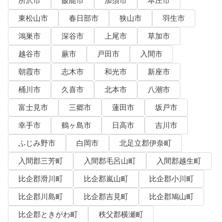
所沢市
飯能市
加須市
本庄市
東松山市
春日部市
狭山市
羽生市
鴻巣市
深谷市
上尾市
草加市
越谷市
蕨市
戸田市
入間市
朝霞市
志木市
和光市
新座市
桶川市
久喜市
北本市
八潮市
富士見市
三郷市
蓮田市
坂戸市
幸手市
鶴ヶ島市
日高市
吉川市
ふじみ野市
白岡市
北足立郡伊奈町
入間郡三芳町
入間郡毛呂山町
入間郡越生町
比企郡滑川町
比企郡嵐山町
比企郡小川町
比企郡川島町
比企郡吉見町
比企郡鳩山町
比企郡ときがわ町
秩父郡横瀬町