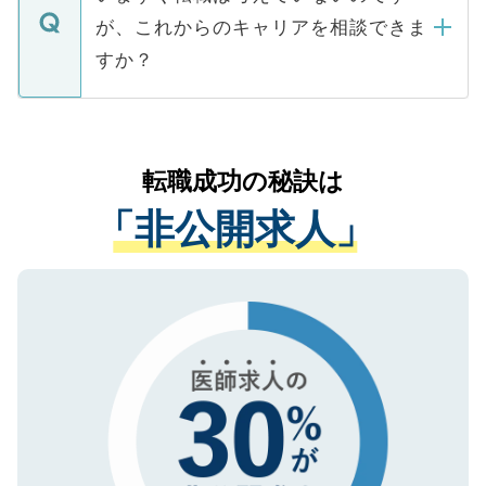
に、医療機関が求める条件に合った人材の
ますので、ご安心ください。
などで収集したご登録者様の個人情報は、
が、これからのキャリアを相談できま
みを人材紹介会社に依頼するケースが増え
ご本人のキャリアアップおよび転職活動の
ています。
すか？
支援を目的に使用いたします。お預かりし
ているすべての個人データはご本人の許可
お気軽にご相談ください。先生専任のキャ
なく、医療機関側に開示したり、第三者に
リアパートナーが将来のご希望などをおう
提供することは一切ありません。また弊社
かがいして、現在の医療機関の状況や紹介
転職成功の秘訣は
は、個人情報の取り扱いについての厳密な
経験をまじえながら、適切なアドバイスを
管理基準を満たした事業者のみに付与され
「非公開求人」
させていただきます。すぐにご転職をされ
る、プライバシーマークを取得済みです。
ない方には、長期的なサポートが可能です
ご登録いただいた個人情報は、SSL（デー
ので、まずはご登録ください。
タ暗号化）によって保護されていますの
で、機密保持に関してもご安心ください。