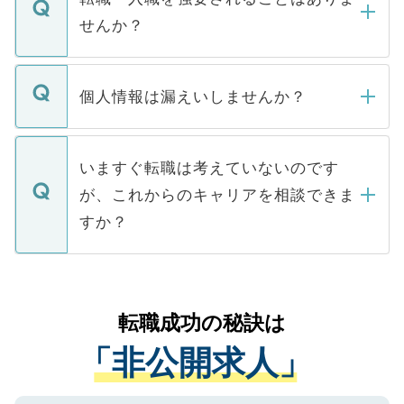
い。
けない「非公開求人」です。非公開求人は
せんか？
下記の理由によって、一般には公開してい
ません。
転職・入職を強要することは一切ありませ
ん。また、仮に応募先から内定をいただい
個人情報は漏えいしませんか？
■応募殺到を避けるため 人気のある医療機
たとしても、ご本人が納得しない限り、内
関を公にしてしまうと、応募が殺到する場
定を承諾する必要はありません。内定先へ
個人情報が漏えいすることはありませんの
合があります。 選考を効率よく行うため
の辞退の連絡はキャリアパートナーが行い
で、ご安心ください。当サイトからの登録
いますぐ転職は考えていないのです
に、医療機関が求める条件に合った人材の
ますので、ご安心ください。
などで収集したご登録者様の個人情報は、
が、これからのキャリアを相談できま
みを人材紹介会社に依頼するケースが増え
ご本人のキャリアアップおよび転職活動の
ています。
すか？
支援を目的に使用いたします。お預かりし
ているすべての個人データはご本人の許可
お気軽にご相談ください。先生専任のキャ
なく、医療機関側に開示したり、第三者に
リアパートナーが将来のご希望などをおう
提供することは一切ありません。また弊社
かがいして、現在の医療機関の状況や紹介
転職成功の秘訣は
は、個人情報の取り扱いについての厳密な
経験をまじえながら、適切なアドバイスを
管理基準を満たした事業者のみに付与され
「非公開求人」
させていただきます。すぐにご転職をされ
る、プライバシーマークを取得済みです。
ない方には、長期的なサポートが可能です
ご登録いただいた個人情報は、SSL（デー
ので、まずはご登録ください。