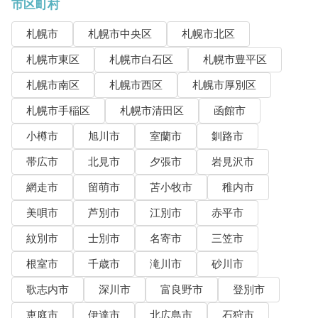
市区町村
札幌市
札幌市中央区
札幌市北区
札幌市東区
札幌市白石区
札幌市豊平区
札幌市南区
札幌市西区
札幌市厚別区
札幌市手稲区
札幌市清田区
函館市
小樽市
旭川市
室蘭市
釧路市
帯広市
北見市
夕張市
岩見沢市
網走市
留萌市
苫小牧市
稚内市
美唄市
芦別市
江別市
赤平市
紋別市
士別市
名寄市
三笠市
根室市
千歳市
滝川市
砂川市
歌志内市
深川市
富良野市
登別市
恵庭市
伊達市
北広島市
石狩市