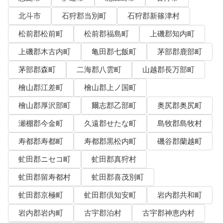
北斗市
石狩郡当別町
石狩郡新篠津村
松前郡松前町
松前郡福島町
上磯郡知内町
上磯郡木古内町
亀田郡七飯町
茅部郡鹿部町
茅部郡森町
二海郡八雲町
山越郡長万部町
檜山郡江差町
檜山郡上ノ国町
檜山郡厚沢部町
爾志郡乙部町
奥尻郡奥尻町
瀬棚郡今金町
久遠郡せたな町
島牧郡島牧村
寿都郡寿都町
寿都郡黒松内町
磯谷郡蘭越町
虻田郡ニセコ町
虻田郡真狩村
虻田郡留寿都村
虻田郡喜茂別町
虻田郡京極町
虻田郡倶知安町
岩内郡共和町
岩内郡岩内町
古宇郡泊村
古宇郡神恵内村