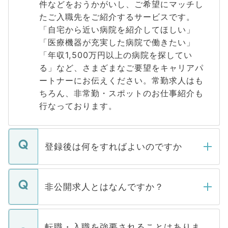
件などをおうかがいし、ご希望にマッチし
たご入職先をご紹介するサービスです。
「自宅から近い病院を紹介してほしい」
「医療機器が充実した病院で働きたい」
「年収1,500万円以上の病院を探してい
る」など、さまざまなご要望をキャリアパ
ートナーにお伝えください。常勤求人はも
ちろん、非常勤・スポットのお仕事紹介も
行なっております。
登録後は何をすればよいのですか
ご登録いただきましたら、弊社担当者がご
登録内容を確認し、その後メールもしくは
非公開求人とはなんですか？
お電話にて次のステップのご案内をいたし
ます。通常、5営業日以内にはご連絡をせて
マイナビDOCTORで取り扱っている求人の
いただきますので、しばらくお待ちくださ
うち約3割は、Webサイトからご覧いただ
転職・入職を強要されることはありま