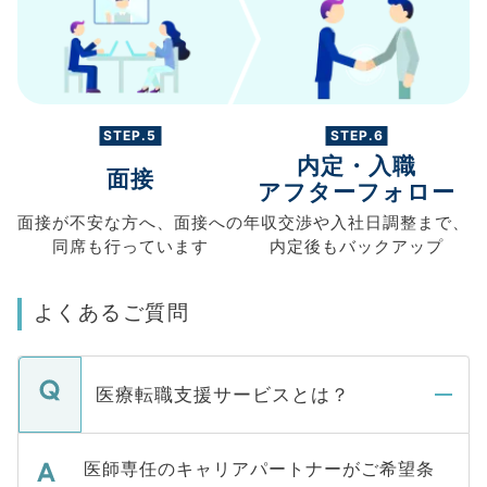
STEP.5
STEP.6
内定・入職
面接
アフターフォロー
面接が不安な方へ、
面接への
年収交渉や
入社日調整まで、
同席も
行っています
内定後もバックアップ
よくあるご質問
医療転職支援サービスとは？
医師専任のキャリアパートナーがご希望条