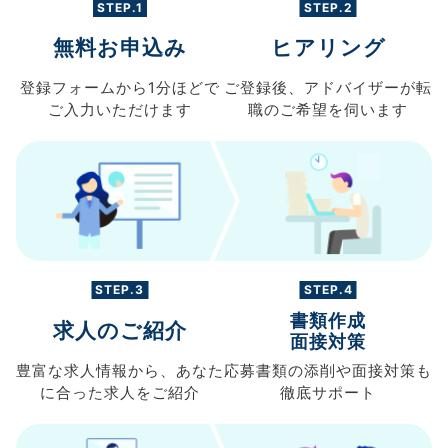
STEP.1
STEP.2
無料お申込み
ヒアリング
登録フォームから
1分ほどで
ご登録後、
アドバイザーが転
ご入力
いただけます
職の
ご希望を伺います
STEP.3
STEP.4
書類作成
求人のご紹介
面接対策
豊富な求人情報から、
あなた
応募書類の
添削や面接対策も
に合った求人を
ご紹介
徹底サポート