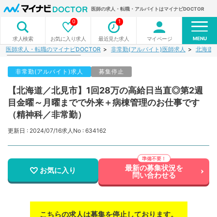
医師の求人・転職・アルバイトはマイナビDOCTOR
0
1
MENU
お気に入り求人
最近見た求人
マイページ
求人検索
医師求人・転職のマイナビDOCTOR
非常勤(アルバイト)医師求人
北海道
非常勤(アルバイト)求人
募集停止
【北海道／北見市】1回28万の高給日当直◎第2週
目金曜～月曜までで外来＋病棟管理のお仕事です
（精神科／非常勤）
更新日 : 2024/07/16
求人No : 634162
最新の募集状況を
お気に入り
問い合わせる
こちらの求人は募集を停止しております。