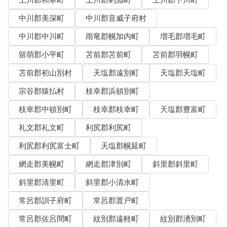
上川郡和寒町
上川郡剣淵町
上川郡下川町
中川郡美深町
中川郡音威子府村
中川郡中川町
雨竜郡幌加内町
増毛郡増毛町
留萌郡小平町
苫前郡苫前町
苫前郡羽幌町
苫前郡初山別村
天塩郡遠別町
天塩郡天塩町
宗谷郡猿払村
枝幸郡浜頓別町
枝幸郡中頓別町
枝幸郡枝幸町
天塩郡豊富町
礼文郡礼文町
利尻郡利尻町
利尻郡利尻富士町
天塩郡幌延町
網走郡美幌町
網走郡津別町
斜里郡斜里町
斜里郡清里町
斜里郡小清水町
常呂郡訓子府町
常呂郡置戸町
常呂郡佐呂間町
紋別郡遠軽町
紋別郡湧別町