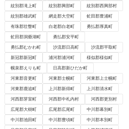
紋別郡滝上町
紋別郡興部町
紋別郡西興部村
紋別郡雄武町
網走郡大空町
虻田郡豊浦町
有珠郡壮瞥町
白老郡白老町
勇払郡厚真町
虻田郡洞爺湖町
勇払郡安平町
勇払郡むかわ町
沙流郡日高町
沙流郡平取町
新冠郡新冠町
浦河郡浦河町
様似郡様似町
幌泉郡えりも町
日高郡新ひだか町
河東郡音更町
河東郡士幌町
河東郡上士幌町
河東郡鹿追町
上川郡新得町
上川郡清水町
河西郡芽室町
河西郡中札内村
河西郡更別村
広尾郡大樹町
広尾郡広尾町
中川郡幕別町
中川郡池田町
中川郡豊頃町
中川郡本別町